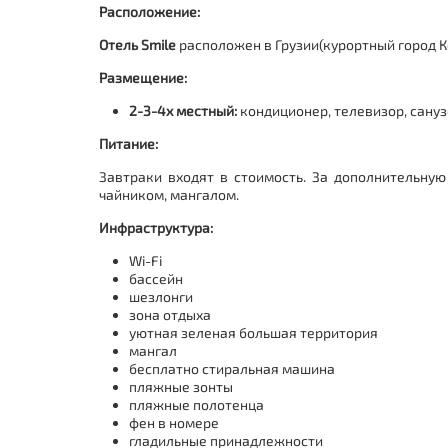
Расположение:
Отель Smile
расположен в Грузии(
курортный город 
Размещение:
2-3-4х местный:
кондиционер, телевизор, сануз
Питание:
Завтраки входят в стоимость.
За дополнительную
чайником, мангалом.
Инфраструктура:
Wi-Fi
бассейн
шезлонги
зона отдыха
уютная зеленая большая территория
мангал
бесплатно стиральная машина
пляжные зонты
пляжные полотенца
фен в номере
гладильные принадлежности