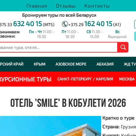
Главная
Отзывы
Контакты
Бронируем туры по всей Беларуси
632 40 15
162 40 15
375 33
(MTS)
+375 29
(A1)
ринимаем
Пн - Чт
11.00 -
Пт
11.00 -
Сб
11.30 -
Вс
звонки:
19.30
18.30
15.00
Выходной
РСКИЙ КРАЙ
КРЫМ
АЗОВСКОЕ МОРЕ
АБХАЗИЯ
ЖД Т
СКУРСИОННЫЕ ТУРЫ
САНКТ-ПЕТЕРБУРГ / КАРЕЛИЯ
МОСКВА
ОТЕЛЬ 'SMILE' В КОБУЛЕТИ 2026
Кратко о туре
Страна:
Грузия
Курорт:
Кобул