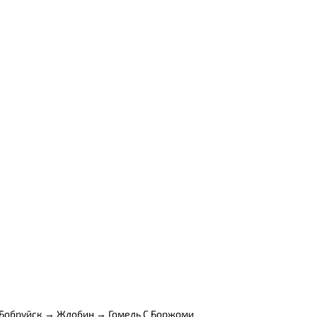
Бобруйск → Жлобин → Гомель С Боржоми