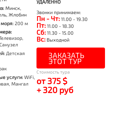
УДАЛЕННО
из:
Минск,
Звонки принимаем:
ель, Жлобин
Пн - Чт:
11.00 - 19.30
 моря:
200 м
Пт:
11.00 - 18.30
Сб:
мера:
11.30 - 15.00
Телевизор,
Вс:
Выходной
Санузел
й:
Детская
ЗАКАЗАТЬ
ЭТОТ ТУР
рак
Стоимость тура
е услуги:
WiFi,
от 375 $
овая, Мангал
+ 320 руб