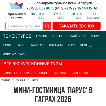
Бронируем туры по всей Беларуси
+375 33
632 40 15
(MTS)
+375 29
162 40 15
(A1)
Принимаем
Пн - Чт
11.00 -
Пт
11.00 -
Сб
11.30 -
Вс
звонки:
19.30
18.30
15.00
Выходной
ЗАКАЗАТЬ ЗВОНОК
ПОИСК ТУРОВ
ГРУЗИЯ
КРАСНОДАРСКИЙ КРАЙ
КРЫМ
АЗОВСКОЕ МОРЕ
АБХАЗИЯ
ЖД ТУРЫ
АВИА
ПРОЕЗД
МОРЕ 5-7 НОЧЕЙ
ВСЕ ЭКСКУРСИОННЫЕ ТУРЫ
САНКТ-ПЕТЕРБУРГ / КАРЕЛИЯ
МОСКВА
ДАГЕСТАН
Главная
☀
Абхазия
☀
Парус
МИНИ-ГОСТИНИЦА 'ПАРУС' В
ГАГРАХ 2026