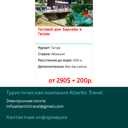
Гостевой дом 'Барнаба' в
Гаграх
Курорт:
Гагра
Страна:
Абхазия
Расстояние до моря:
450 м
Дополнительно:
Без бассейна
от 290$ + 200р.
Туристическая компания Аtlantic Travel
Электронная почта:
infoatlantictravel@gmail.com
Контактная информация