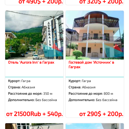
от 490$ + 200р.
от 320$ + 200р.
Отель 'Aurora Inn' в Гаграх
Гостевой дом 'Источник' в
Гаграх
Курорт:
Гагра
Курорт:
Гагра
Страна:
Абхазия
Страна:
Абхазия
Расстояние до моря:
350 м
Расстояние до моря:
800 м
Дополнительно:
Без бассейна
Дополнительно:
Без бассейна
от 21500Rub + 540р.
от 290$ + 200р.