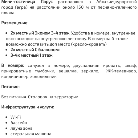
Мини-гостиница Парус
расположен в Абхазии(
курортный
город Гагра
) на расстоянии около 150 м от песчано-галечного
пляжа.
Размещение:
2х местный Эконом 3-4 этаж.
Удобства в номере, внутреннее
окно выходит на внутреннюю лестницу. В номер на 4 этаже
возможно доставить доп место (кресло-кровать)
2х местный С балконом:
3-4х местный 1 этаж:
В номере:
санузел в номере, двуспальная кровать, шкаф,
прикроватные тумбочки, вешалка, зеркало, ЖК-телевизор,
кондиционер, холодильник
Питание:
Без питания. Столовая на территории
Инфраструктура и услуги:
Wi-Fi
бассейн
лаунэ зона
стиральная машина