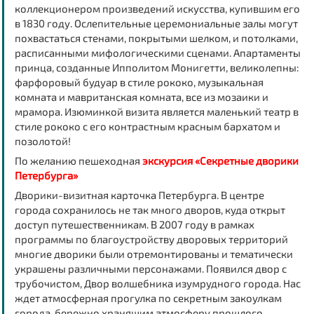
коллекционером произведений искусства, купившим его
в 1830 году. Ослепительные церемониальные залы могут
похвастаться стенами, покрытыми шелком, и потолками,
расписанными мифологическими сценами. Апартаменты
принца, созданные Ипполитом Монигетти, великолепны:
фарфоровый будуар в стиле рококо, музыкальная
комната и мавританская комната, все из мозаики и
мрамора. Изюминкой визита является маленький театр в
стиле рококо с его контрастным красным бархатом и
позолотой!
По желанию
пешеходная
экскурсия «Секретные дворики
Петербурга»
Дворики-визитная карточка Петербурга. В центре
города сохранилось не так много дворов, куда открыт
доступ путешественникам. В 2007 году в рамках
программы по благоустройству дворовых территорий
многие дворики были отремонтированы и тематически
украшены различными персонажами. Появился двор с
трубочистом, Двор волшебника изумрудного города. Нас
ждет атмосферная прогулка по секретным закоулкам
города, бережно хранящим атмосферу прошлого.