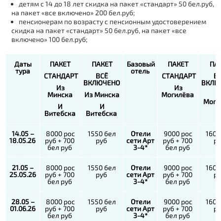
детям с 14 до 18 лет скидка на пакет «стандарт» 50 бел.руб,
на пакет «все включено» 200 бел.руб;
пенсионерам по возрасту c пенсионным удостоверением
скидка на пакет «стандарт» 50 бел.руб, на пакет «все
включено» 100 бел.руб;
Даты
ПАКЕТ
ПАКЕТ
Базовый
ПАКЕТ
ПА
тура
отель
СТАНДАРТ
ВСЁ
СТАНДАРТ
В
ВКЛЮЧЕНО
ВКЛЮ
Из
Из
Минска
Из Минска
Могилёва
И
Моги
И
И
Витебска
Витебска
14.05 –
8000 рос
1550 бел
Отели
9000 рос
1600
18.05.26
руб + 700
руб
сети Арт
руб + 700
р
бел руб
3-4*
бел руб
21.05 –
8000 рос
1550 бел
Отели
9000 рос
1600
25.05.26
руб + 700
руб
сети Арт
руб + 700
р
бел руб
3-4*
бел руб
28.05 –
8000 рос
1550 бел
Отели
9000 рос
1600
01.06.26
руб + 700
руб
сети Арт
руб + 700
р
бел руб
3-4*
бел руб