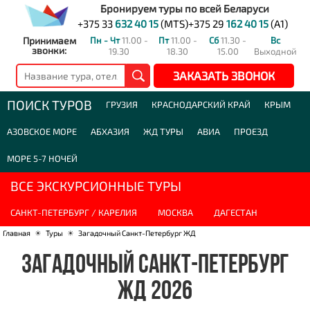
Бронируем туры по всей Беларуси
+375 33
632 40 15
(MTS)
+375 29
162 40 15
(A1)
Принимаем
Пн - Чт
11.00 -
Пт
11.00 -
Сб
11.30 -
Вс
звонки:
19.30
18.30
15.00
Выходной
ЗАКАЗАТЬ ЗВОНОК
ПОИСК ТУРОВ
ГРУЗИЯ
КРАСНОДАРСКИЙ КРАЙ
КРЫМ
АЗОВСКОЕ МОРЕ
АБХАЗИЯ
ЖД ТУРЫ
АВИА
ПРОЕЗД
МОРЕ 5-7 НОЧЕЙ
ВСЕ ЭКСКУРСИОННЫЕ ТУРЫ
САНКТ-ПЕТЕРБУРГ / КАРЕЛИЯ
МОСКВА
ДАГЕСТАН
Главная
☀
Туры
☀
Загадочный Санкт-Петербург ЖД
ЗАГАДОЧНЫЙ САНКТ-ПЕТЕРБУРГ
ЖД 2026