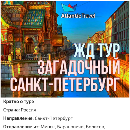
Кратко о туре
Страна:
Россия
Направление:
Санкт-Петербург
Отправление из:
Минск, Барановичи, Борисов,