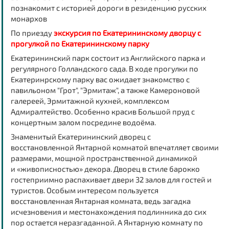
познакомит с историей дороги в резиденцию русских
монархов
По приезду
экскурсия по Екатерининскому дворцу с
прогулкой по Екатерининскому парку
Екатерининский парк
состоит из Английского парка и
регулярного Голландского сада. В ходе прогулки по
Екатеринрскому парку вас ожидает знакомство с
павильоном "Грот", "Эрмитаж", а также Камероновой
галереей, Эрмитажной кухней, комплексом
Адмиралтейство. Особенно красив Большой пруд с
концертным залом посредине водоёма.
Знаменитый
Екатерининский дворец
с
восстановленной
Янтарной комнатой
впечатляет своими
размерами, мощной пространственной динамикой
и
«живописностью»
декора. Дворец в стиле барокко
гостеприимно распахивает двери 32 залов для гостей и
туристов. Особым интересом пользуется
восстановленная Янтарная комната, ведь загадка
исчезновения и местонахождения подлинника до сих
пор остается неразгаданной. А Янтарную комнату по