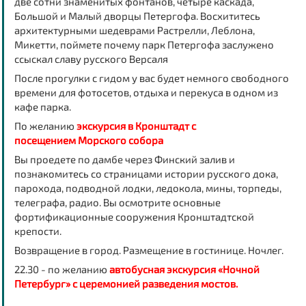
две сотни знаменитых фонтанов, четыре каскада,
Большой и Малый дворцы Петергофа. Восхититесь
архитектурными шедеврами Растрелли, Леблона,
Микетти, поймете почему парк Петергофа заслужено
ссыскал славу русского Версаля
После прогулки с гидом у вас будет немного свободного
времени для фотосетов, отдыха и перекуса в одном из
кафе парка.
По желанию
экскурсия в Кронштадт с
посещением Морского собора
Вы проедете по дамбе через Финский залив и
познакомитесь со страницами истории русского дока,
парохода, подводной лодки, ледокола, мины, торпеды,
телеграфа, радио. Вы осмотрите основные
фортификационные сооружения Кронштадтской
крепости.
Возвращение в город. Размещение в гостинице. Ночлег.
22.30 - по желанию
автобусная экскурсия «Ночной
Петербург» с церемонией разведения мостов.