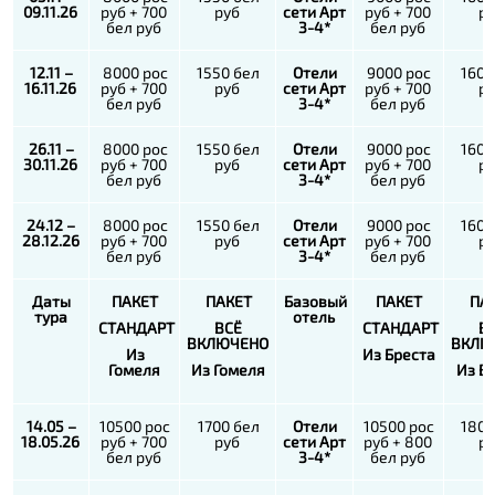
09.11.26
руб + 700
руб
сети Арт
руб + 700
р
бел руб
3-4*
бел руб
12.11 –
8000 рос
1550 бел
Отели
9000 рос
1600
16.11.26
руб + 700
руб
сети Арт
руб + 700
р
бел руб
3-4*
бел руб
26.11 –
8000 рос
1550 бел
Отели
9000 рос
1600
30.11.26
руб + 700
руб
сети Арт
руб + 700
р
бел руб
3-4*
бел руб
24.12 –
8000 рос
1550 бел
Отели
9000 рос
1600
28.12.26
руб + 700
руб
сети Арт
руб + 700
р
бел руб
3-4*
бел руб
Даты
ПАКЕТ
ПАКЕТ
Базовый
ПАКЕТ
ПА
тура
отель
СТАНДАРТ
ВСЁ
СТАНДАРТ
В
ВКЛЮЧЕНО
ВКЛЮ
Из
Из Бреста
Гомеля
Из Гомеля
Из Б
14.05 –
10500 рос
1700 бел
Отели
10500 рос
1800
18.05.26
руб + 700
руб
сети Арт
руб + 800
р
бел руб
3-4*
бел руб