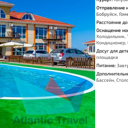
Отправление 
Бобруйск, Гом
Расстояние до
Оснащение но
Холодильник, 
Кондиционер, 
Досуг для дете
площадка
Питание:
Завт
Дополнительны
Бассейн, Стол