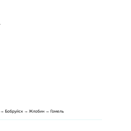
.
 → Бобруйск → Жлобин → Гомель