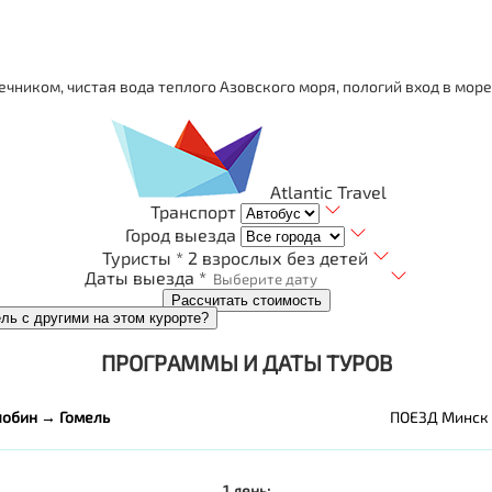
ником, чистая вода теплого Азовского моря, пологий вход в море
Atlantic Travel
Транспорт
Город выезда
Туристы *
2 взрослых без детей
Даты выезда *
Рассчитать стоимость
ель с другими на этом курорте?
ПРОГРАММЫ И ДАТЫ ТУРОВ
обин → Гомель
ПОЕЗД Минск
1 день: