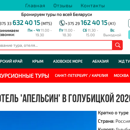
Главная
Отзывы
Контакты
Бронируем туры по всей Беларуси
632 40 15
162 40 15
375 33
(MTS)
+375 29
(A1)
ринимаем
Пн - Чт
11.00 -
Пт
11.00 -
Сб
11.30 -
Вс
звонки:
19.30
18.30
15.00
Выходной
РСКИЙ КРАЙ
КРЫМ
АЗОВСКОЕ МОРЕ
АБХАЗИЯ
ЖД Т
СКУРСИОННЫЕ ТУРЫ
САНКТ-ПЕТЕРБУРГ / КАРЕЛИЯ
МОСКВА
ОТЕЛЬ 'АПЕЛЬСИН' В ГОЛУБИЦКОЙ 202
Кратко о туре
Страна:
Росси
Курорт:
Голуб