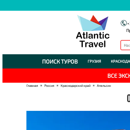
+
П
ПОИСК ТУРОВ
ГРУЗИЯ
КРАСНОДА
ВСЕ ЭК
Главная
☀
Россия
☀
Краснодарский край
☀
Апельсин