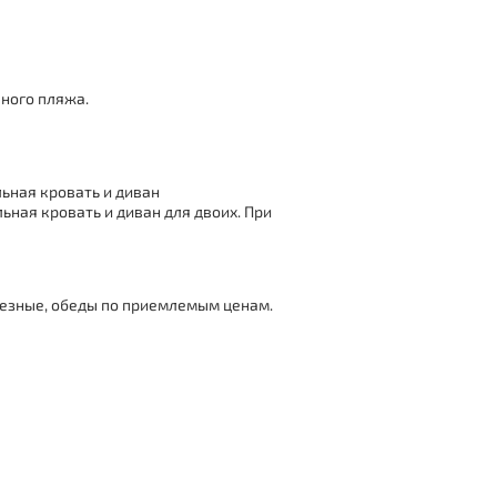
аного пляжа.
льная кровать и диван
льная кровать и диван для двоих. При
лезные, обеды по приемлемым ценам.