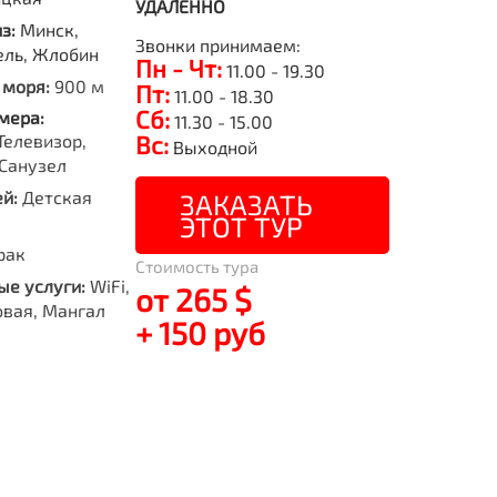
УДАЛЕННО
из:
Минск,
Звонки принимаем:
ель, Жлобин
Пн - Чт:
11.00 - 19.30
 моря:
900 м
Пт:
11.00 - 18.30
Сб:
мера:
11.30 - 15.00
Телевизор,
Вс:
Выходной
Санузел
й:
Детская
ЗАКАЗАТЬ
ЭТОТ ТУР
рак
Стоимость тура
е услуги:
WiFi,
от 265 $
овая, Мангал
+ 150 руб