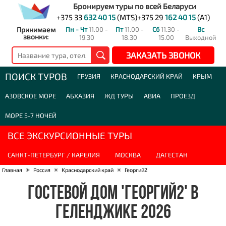
Бронируем туры по всей Беларуси
+375 33
632 40 15
(MTS)
+375 29
162 40 15
(A1)
Принимаем
Пн - Чт
11.00 -
Пт
11.00 -
Сб
11.30 -
Вс
звонки:
19.30
18.30
15.00
Выходной
ЗАКАЗАТЬ ЗВОНОК
ПОИСК ТУРОВ
ГРУЗИЯ
КРАСНОДАРСКИЙ КРАЙ
КРЫМ
АЗОВСКОЕ МОРЕ
АБХАЗИЯ
ЖД ТУРЫ
АВИА
ПРОЕЗД
МОРЕ 5-7 НОЧЕЙ
ВСЕ ЭКСКУРСИОННЫЕ ТУРЫ
САНКТ-ПЕТЕРБУРГ / КАРЕЛИЯ
МОСКВА
ДАГЕСТАН
Главная
☀
Россия
☀
Краснодарский край
☀
Георгий2
ГОСТЕВОЙ ДОМ 'ГЕОРГИЙ2' В
ГЕЛЕНДЖИКЕ 2026