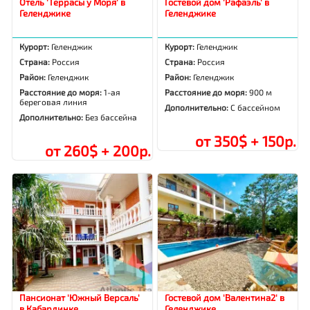
Отель 'Террасы у Моря' в
Гостевой дом 'Рафаэль' в
Геленджике
Геленджике
Курорт:
Геленджик
Курорт:
Геленджик
Страна:
Россия
Страна:
Россия
Район:
Геленджик
Район:
Геленджик
Расстояние до моря:
1-ая
Расстояние до моря:
900 м
береговая линия
Дополнительно:
С бассейном
Дополнительно:
Без бассейна
от 350$ + 150р.
от 260$ + 200р.
Пансионат 'Южный Версаль'
Гостевой дом 'Валентина2' в
в Кабардинке
Геленджике