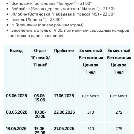
Осиповичи (остановка "Теплухи") - 21:00*
Бобруйск (Белая церковь магазин "Мартин") - 21:30*
Жлобин (Остановка "Лебедевка" трасса М5) - 22:30*
Гомель (Ленина 1) - 23:30*
п. Геленджик (приезд ранним утром).
Заселение в отель с 14:00, при наличии свободных номеров
- возможно ранее заселение.
Выезд
Отдых
Прибытие
2х местный
3х местный
10 ночей/
Без питания
Без питания
11 дней
Цена за
Цена за
1 чел
1 чел
03.06.2026
05.06-
17.06.2026
нет мест
нет мест
15.06
08.06.2026
10.06-
22.06.2026
310
275
20.06
13.06.2026
15.06-
27.06.2026
310
275
25.06