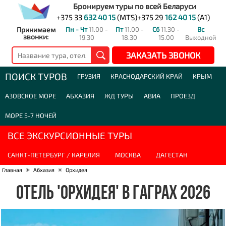
Бронируем туры по всей Беларуси
+375 33
632 40 15
(MTS)
+375 29
162 40 15
(A1)
Принимаем
Пн - Чт
11.00 -
Пт
11.00 -
Сб
11.30 -
Вс
звонки:
19.30
18.30
15.00
Выходной
ЗАКАЗАТЬ ЗВОНОК
ПОИСК ТУРОВ
ГРУЗИЯ
КРАСНОДАРСКИЙ КРАЙ
КРЫМ
АЗОВСКОЕ МОРЕ
АБХАЗИЯ
ЖД ТУРЫ
АВИА
ПРОЕЗД
МОРЕ 5-7 НОЧЕЙ
ВСЕ ЭКСКУРСИОННЫЕ ТУРЫ
САНКТ-ПЕТЕРБУРГ / КАРЕЛИЯ
МОСКВА
ДАГЕСТАН
Главная
☀
Абхазия
☀
Орхидея
ОТЕЛЬ 'ОРХИДЕЯ' В ГАГРАХ 2026