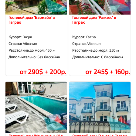
Гостевой дом 'Барнаба' в
Гостевой дом 'Рамзес' в
Гаграх
Гаграх
Курорт:
Гагра
Курорт:
Гагра
Страна:
Абхазия
Страна:
Абхазия
Расстояние до моря:
450 м
Расстояние до моря:
350 м
Дополнительно:
Без бассейна
Дополнительно:
С бассейном
от 290$ + 200р.
от 245$ + 160р.
Гостевой дом 'Изумрудный' в
Гостевой дом 'Элиза' в Гаграх