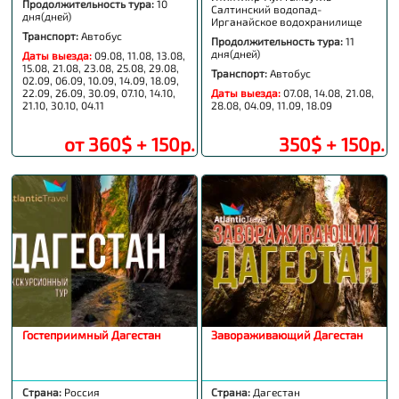
Продолжительность тура:
10
Салтинский водопад-
дня(дней)
Ирганайское водохранилище
Транспорт:
Автобус
Продолжительность тура:
11
дня(дней)
Даты выезда:
09.08, 11.08, 13.08,
15.08, 21.08, 23.08, 25.08, 29.08,
Транспорт:
Автобус
02.09, 06.09, 10.09, 14.09, 18.09,
22.09, 26.09, 30.09, 07.10, 14.10,
Даты выезда:
07.08, 14.08, 21.08,
21.10, 30.10, 04.11
28.08, 04.09, 11.09, 18.09
от 360$ + 150р.
350$ + 150р.
Гостеприимный Дагестан
Завораживающий Дагестан
Страна:
Россия
Страна:
Дагестан