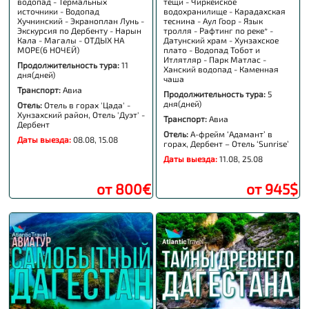
водопад - Термальных
тещи - Чиркейское
источники - Водопад
водохранилище - Карадахская
Хучнинский - Экраноплан Лунь -
теснина - Аул Гоор - Язык
Экскурсия по Дербенту - Нарын
тролля - Рафтинг по реке* -
Кала - Магалы - ОТДЫХ НА
Датунский храм - Хунзахское
МОРЕ(6 НОЧЕЙ)
плато - Водопад Тобот и
Итлятляр - Парк Матлас -
Продолжительность тура:
11
Ханский водопад - Каменная
дня(дней)
чаша
Транспорт:
Авиа
Продолжительность тура:
5
дня(дней)
Отель:
Отель в горах 'Цада' -
Хунзахский район, Отель 'Дуэт' -
Транспорт:
Авиа
Дербент
Отель:
А-фрейм ‘Адамант’ в
Даты выезда:
08.08, 15.08
горах, Дербент – Отель ‘Sunrise’
Даты выезда:
11.08, 25.08
от 800€
от 945$