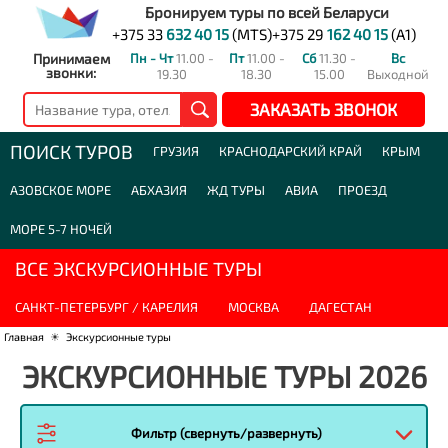
Бронируем туры по всей Беларуси
+375 33
632 40 15
(MTS)
+375 29
162 40 15
(A1)
Принимаем
Пн - Чт
11.00 -
Пт
11.00 -
Сб
11.30 -
Вс
звонки:
19.30
18.30
15.00
Выходной
ЗАКАЗАТЬ ЗВОНОК
ПОИСК ТУРОВ
ГРУЗИЯ
КРАСНОДАРСКИЙ КРАЙ
КРЫМ
АЗОВСКОЕ МОРЕ
АБХАЗИЯ
ЖД ТУРЫ
АВИА
ПРОЕЗД
МОРЕ 5-7 НОЧЕЙ
ВСЕ ЭКСКУРСИОННЫЕ ТУРЫ
САНКТ-ПЕТЕРБУРГ / КАРЕЛИЯ
МОСКВА
ДАГЕСТАН
Главная
☀
Экскурсионные туры
ЭКСКУРСИОННЫЕ ТУРЫ 2026
Фильтр (свернуть/развернуть)