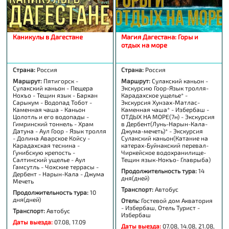
Каникулы в Дагестане
Магия Дагестана: Горы и
отдых на море
Страна:
Россия
Страна:
Россия
Маршрут:
Пятигорск -
Маршрут:
Сулакский каньон -
Сулакский каньон - Пещера
Экскурсию Гоор-Язык тролля-
Нохъо - Тещин язык - Бархан
Карадахское ущелье* -
Сарыкум - Водопад Тобот -
Экскурсия Хунзах-Матлас-
Каменная чаша - Каньон
Каменная чаша* - Избербаш -
Цолотль и его водопады -
ОТДЫХ НА МОРЕ(7н) - Экскурсия
Гимринский тоннель - Храм
в Дербент(Лунь-Нарын-Кала-
Датуна - Аул Гоор - Язык тролля
Джума-мечеть)* - Экскурсия
- Долина Аварское Койсу -
Сулакский каньон(Катание на
Карадахская теснина -
катерах-Буйнакский перевал-
Гунибскую крепость -
Чиркейское водохранилище-
Салтинский ущелье - Аул
Тещин язык-Нокъо- Главрыба)
Гамсутль - Чохские террасы -
Продолжительность тура:
14
Дербент - Нарын-Кала - Джума
дня(дней)
Мечеть
Транспорт:
Автобус
Продолжительность тура:
10
дня(дней)
Отель:
Гостевой дом Акватория
- Избербаш, Отель Турист -
Транспорт:
Автобус
Избербаш
Даты выезда:
07.08, 17.09
Даты выезда:
07.08, 14.08, 21.08,