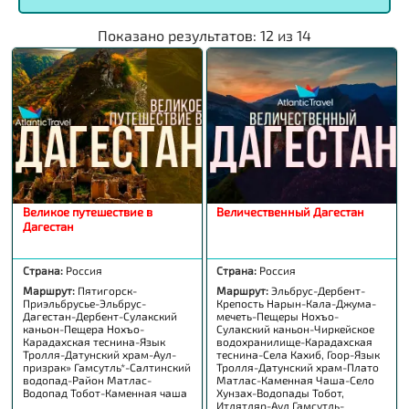
Показано результатов:
12
из
14
Великое путешествие в
Величественный Дагестан
Дагестан
Страна:
Россия
Страна:
Россия
Маршрут:
Пятигорск-
Маршрут:
Эльбрус-Дербент-
Приэльбрусье-Эльбрус-
Крепость Нарын-Кала-Джума-
Дагестан-Дербент-Сулакский
мечеть-Пещеры Нохъо-
каньон-Пещера Нохъо-
Сулакский каньон-Чиркейское
Карадахская теснина-Язык
водохранилище-Карадахская
Тролля-Датунский храм-Аул-
теснина-Села Кахиб, Гоор-Язык
призрак» Гамсутль*-Салтинский
Тролля-Датунский храм-Плато
водопад-Район Матлас-
Матлас-Каменная Чаша-Село
Водопад Тобот-Каменная чаша
Хунзах-Водопады Тобот,
Итлятляр-Аул Гамсутль-