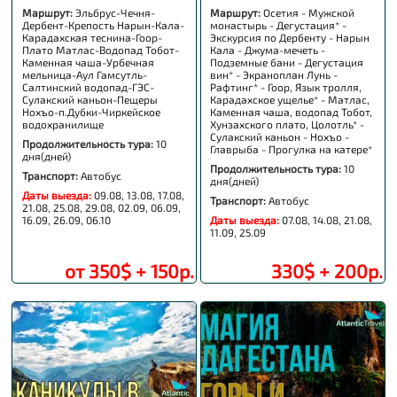
Маршрут:
Эльбрус-Чечня-
Маршрут:
Осетия - Мужской
Дербент-Крепость Нарын-Кала-
монастырь - Дегустация* -
Карадахская теснина-Гоор-
Экскурсия по Дербенту - Нарын
Плато Матлас-Водопад Тобот-
Кала - Джума-мечеть -
Каменная чаша-Урбечная
Подземные бани - Дегустация
мельница-Аул Гамсутль-
вин* - Экраноплан Лунь -
Салтинский водопад-ГЭС-
Рафтинг* - Гоор, Язык тролля,
Сулакский каньон-Пещеры
Карадахское ущелье* - Матлас,
Нохъо-п.Дубки-Чиркейское
Каменная чаша, водопад Тобот,
водохранилище
Хунзахского плато, Цолотль* -
Сулакский каньон - Нохъо -
Продолжительность тура:
10
Главрыба - Прогулка на катере*
дня(дней)
Продолжительность тура:
10
Транспорт:
Автобус
дня(дней)
Даты выезда:
09.08, 13.08, 17.08,
Транспорт:
Автобус
21.08, 25.08, 29.08, 02.09, 06.09,
16.09, 26.09, 06.10
Даты выезда:
07.08, 14.08, 21.08,
11.09, 25.09
от 350$ + 150р.
330$ + 200р.