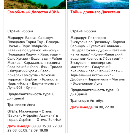
Самобытный Дагестан АВИА
Тайны древнего Дагестана
Страна:
Россия
Страна:
Россия
Маршрут:
Бархан Сарыкум -
Маршрут:
Пятигорск -
Площадка Тарки Тау - Пещеры
Экскурсия по Грозному - Бархан
Нохъо - Парк Главрыба -
Сарыкум - Сулакский каньон -
Катание по Сулакск. каньону -
Пещера Нохъо - Дубки - Катание
Площадки Хадум и Язык тещи -
на катерах* - Хучни-Ханагский
Село Хунзах - Водопады - Район
водопад-Крепость 7 братьев* -
Матлас - Карадахская теснина -
Экскурсия к ювелирным
Села Кахиб и Гоор - Язык Тролля
мастерам* - Самурский
- Датунский храм - Село-
лиановый лес - Черный пляж -
призрак Гамсутль - Чохские
Термальные источники* -
террасы - Дербент - Крепость
Дербент - Нарын-кала - Магалы
Нарын-Кала - Джума-мечеть -
- Экраноплан Лунь
Лунь 903 - Хучни
Продолжительность тура:
10
Продолжительность тура:
8
дня(дней)
дня(дней)
Транспорт:
Автобус
Транспорт:
Авиа
Даты выезда:
14.08, 22.08
Отель:
Махачкала – Отель
‘Бархан’, А-фрейм ‘Адамант’ в
горах, Дербент – Отель ‘Sunrise’
Даты выезда:
08.08, 15.08, 22.08,
29.08, 05.09, 12.09, 19.09