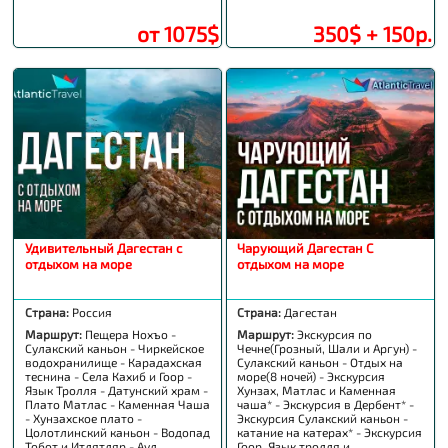
от 1075$
350$ + 150р.
Удивительный Дагестан с
Чарующий Дагестан С
отдыхом на море
отдыхом на море
Страна:
Россия
Страна:
Дагестан
Маршрут:
Пещера Нохъо -
Маршрут:
Экскурсия по
Сулакский каньон - Чиркейское
Чечне(Грозный, Шали и Аргун) -
водохранилище - Карадахская
Сулакский каньон - Отдых на
теснина - Села Кахиб и Гоор -
море(8 ночей) - Экскурсия
Язык Тролля - Датунский храм -
Хунзах, Матлас и Каменная
Плато Матлас - Каменная Чаша
чаша* - Экскурсия в Дербент* -
- Хунзахское плато -
Экскурсия Сулакский каньон -
Цолотлинский каньон - Водопад
катание на катерах* - Экскурсия
Тобот и Итлятляр - Аул
Гоор, Язык тролля и