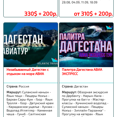
28.08, 04.09, 11.09, 18.09
330$ + 200р.
от 310$ + 200р.
Незабываемый Дагестан с
Палитра Дагестана АВИА
отдыхом на море АВИА
ЭКСПРЕСС
Страна:
Россия
Страна:
Дагестан
Маршрут:
Сулакский каньон -
Маршрут:
Обзорная экскурсия
Язык тещи - Пещеры Нохъо -
по Дербенту - Нарын-Кала -
Бархан Сары-Кум - Гоор - Язык
Прогулка на багги - Мастер-
Тролля - Гоор - Датунский храм
классы - Хучнинский водопад -
- Карадахское ущелье - Хунзах -
Сулакский каньон - Пещеры
Водопад Итлятляр - Каменная
Нохъо - Зиплайн-Тарзанка* -
чаша - Гуниб - Салтинская
Прогулку на катерах - Язык