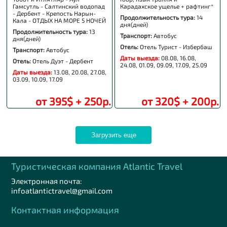
Гамсутль - Салтинский водопад
Карадахское ущелье + рафтинг*
- Дербент - Крепость Нарын-
Продолжительность тура:
14
Кала - ОТДЫХ НА МОРЕ 5 НОЧЕЙ
дня(дней)
Продолжительность тура:
13
Транспорт:
Автобус
дня(дней)
Отель:
Отель Турист - Избербаш
Транспорт:
Автобус
Даты выезда:
08.08, 16.08,
Отель:
Отель Дуэт - Дербент
24.08, 01.09, 09.09, 17.09, 25.09
Даты выезда:
13.08, 20.08, 27.08,
03.09, 10.09, 17.09
от 395$ + 250р.
от 320$ + 200р.
Загрузить еще
Туристическая компания Аtlantic Travel
Электронная почта:
infoatlantictravel@gmail.com
Контактная информация