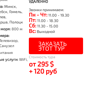
УДАЛЕННО
из:
Минск,
Звонки принимаем:
бск, Гомель,
Пн - Чт:
11.00 - 19.30
лев,
Пт:
11.00 - 18.30
Орша, Полоцк
Сб:
11.30 - 15.00
 моря:
800 м
Вс:
Выходной
мера:
Телевизор,
ЗАКАЗАТЬ
Санузел
ЭТОТ ТУР
питания
Стоимость тура
е услуги:
WiFi,
от 295 $
+ 120 руб