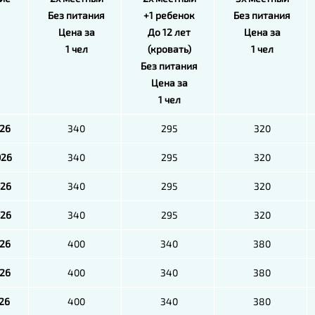
Без питания
+1 ребенок
Без питания
Цена за
До 12 лет
Цена за
1 чел
(кровать)
1 чел
Без питания
Цена за
1 чел
026
340
295
320
026
340
295
320
026
340
295
320
026
340
295
320
026
400
340
380
026
400
340
380
026
400
340
380