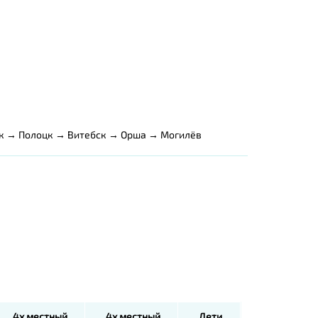
к → Полоцк → Витебск → Орша → Могилёв
4х местный
4х местный
Дети