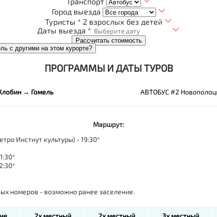
Транспорт
Город выезда
Туристы *
2 взрослых без детей
Даты выезда *
Рассчитать стоимость
ель с другими на этом курорте?
ПРОГРАММЫ И ДАТЫ ТУРОВ
Жлобин → Гомель
АВТОБУС #2 Новополоц
Маршрут:
етро Инстиут культуры) - 19:30*
1:30*
2:30*
дных номеров - возможно ранее заселение.
ие
2х местный
2х местный
3х местный