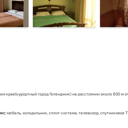
м крае(курортный город Геленджик) на расстоянии около 800 м о
юкс
:
мебель, холодильник, сплит-система, телевизор, спутниковое ТВ