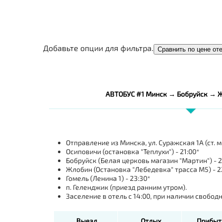
Добавьте опции для фильтра.
Сравнить по цене от
АВТОБУС #1 Минск → Бобруйск → 
Отправление из Минска, ул. Суражская 1А (ст. м
Осиповичи (остановка "Теплухи") - 21:00*
Бобруйск (Белая церковь магазин "Мартин") - 2
Жлобин (Остановка "Лебедевка" трасса М5) - 2
Гомель (Ленина 1) - 23:30*
п. Геленджик (приезд ранним утром).
Заселение в отель с 14:00, при наличии свобо
Выезд
Отдых
Прибыт