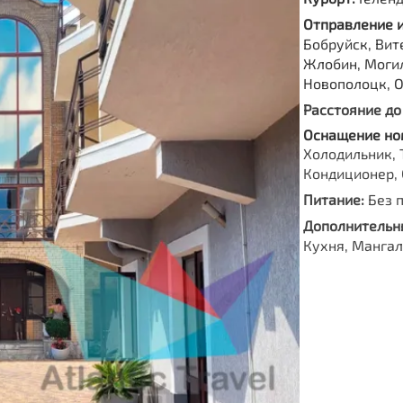
Отправление 
Бобруйск, Вите
Жлобин, Моги
Новополоцк, 
Расстояние до
Оснащение но
Холодильник, 
Кондиционер, 
Питание:
Без 
Дополнительны
Кухня, Мангал