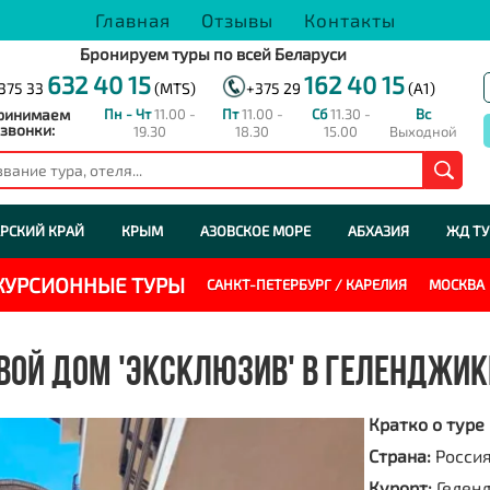
Главная
Отзывы
Контакты
Бронируем туры по всей Беларуси
632 40 15
162 40 15
375 33
(MTS)
+375 29
(A1)
ринимаем
Пн - Чт
11.00 -
Пт
11.00 -
Сб
11.30 -
Вс
звонки:
19.30
18.30
15.00
Выходной
РСКИЙ КРАЙ
КРЫМ
АЗОВСКОЕ МОРЕ
АБХАЗИЯ
ЖД Т
СКУРСИОННЫЕ ТУРЫ
САНКТ-ПЕТЕРБУРГ / КАРЕЛИЯ
МОСКВА
ВОЙ ДОМ 'ЭКСКЛЮЗИВ' В ГЕЛЕНДЖИК
Кратко о туре
Страна:
Росси
Курорт:
Гелен