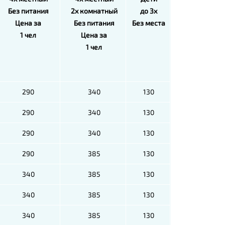
Без питания
2х комнатный
до 3х
Цена за
Без питания
Без места
1 чел
Цена за
1 чел
290
340
130
290
340
130
290
340
130
290
385
130
340
385
130
340
385
130
340
385
130