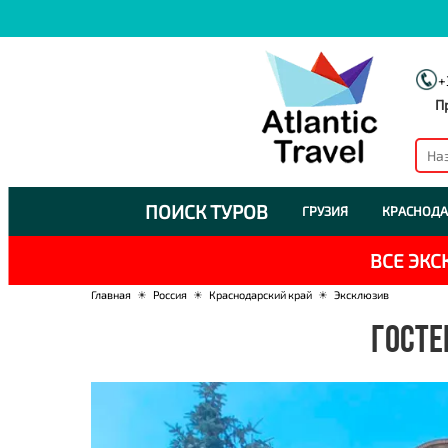
+
П
ПОИСК ТУРОВ
ГРУЗИЯ
КРАСНОДА
ВСЕ ЭК
Главная
☀
Россия
☀
Краснодарский край
☀
Эксклюзив
ГОСТЕ