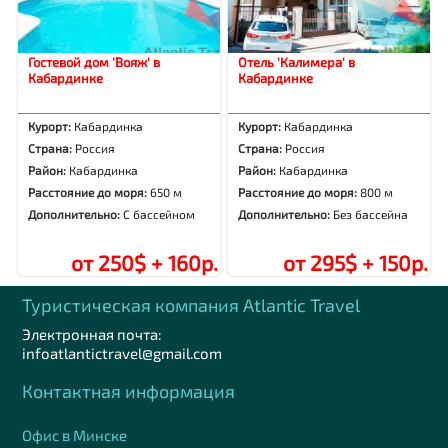
Гостевой дом 'Вояж' в
Отель 'Калимера' в
Кабардинке
Кабардинке
Курорт:
Кабардинка
Курорт:
Кабардинка
Страна:
Россия
Страна:
Россия
Район:
Кабардинка
Район:
Кабардинка
Расстояние до моря:
650 м
Расстояние до моря:
800 м
Дополнительно:
С бассейном
Дополнительно:
Без бассейна
от 250$ + 160р.
от 295$ + 150р.
Туристическая компания Аtlantic Travel
Электронная почта:
infoatlantictravel@gmail.com
Контактная информация
Офис в Минске