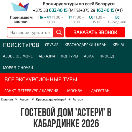
Бронируем туры по всей Беларуси
+375 33
632 40 15
(MTS)
+375 29
162 40 15
(A1)
Принимаем
Пн - Чт
11.00 -
Пт
11.00 -
Сб
11.30 -
Вс
звонки:
19.30
18.30
15.00
Выходной
ЗАКАЗАТЬ ЗВОНОК
ПОИСК ТУРОВ
ГРУЗИЯ
КРАСНОДАРСКИЙ КРАЙ
КРЫМ
АЗОВСКОЕ МОРЕ
АБХАЗИЯ
ЖД ТУРЫ
АВИА
ПРОЕЗД
МОРЕ 5-7 НОЧЕЙ
ВСЕ ЭКСКУРСИОННЫЕ ТУРЫ
САНКТ-ПЕТЕРБУРГ / КАРЕЛИЯ
МОСКВА
ДАГЕСТАН
Главная
☀
Россия
☀
Краснодарский край
☀
Астери
ГОСТЕВОЙ ДОМ 'АСТЕРИ' В
КАБАРДИНКЕ 2026