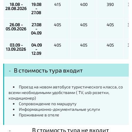
18.08 -
19.08
415
400
390
3
28.08.2026
-
27.08
26.08 -
27.08
405
405
405
3
05.09.2026
-
04.09
03.09 -
04.09
405
405
405
3
13.09.2026
-
12.09
В стоимость тура входит
Проезд на новом автобусе туристического класса, со
всеми необходимыми удобствами ( TV, usb розетки,
кондиционер)
Сопровождение по маршруту
Информационно-документальные услуги
Проживание в отеле
В стоимость тура не входит