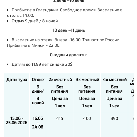
2 день –10 день
Прибытие в Геленджик. Свободное время. Заселение в
отель с 14.00.
Отдых 9 дней / 8 ночей.
10 день –11 день
Выселение из отеля. Выезд ~16.00. Транзит по России.
Прибытие в Минск ~ 22:00.
Скидки и доплаты:
Детям до 11.99 лет скидка 20$
Даты тура
Отдых
2х местный
3х местный
4х местный
Д
ме
9
Без
Без
Без
дней/
питания
питания
питания
До
л
8
Цена за
Цена за
Цена за
ночей
1 чел
1 чел
1 чел
15.06 -
16.06
415
400
390
3
25.06.2026
-
24.06