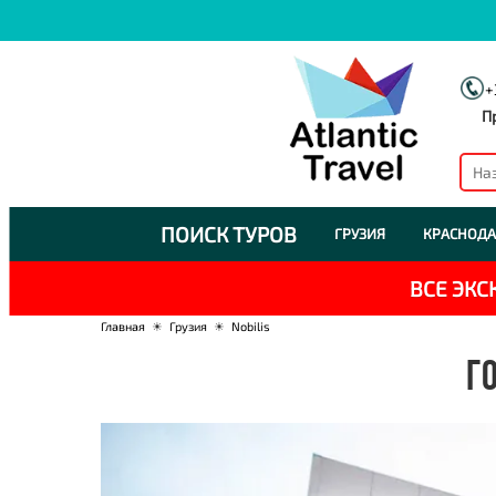
+
П
ПОИСК ТУРОВ
ГРУЗИЯ
КРАСНОДА
ВСЕ ЭК
Главная
☀
Грузия
☀
Nobilis
ГО