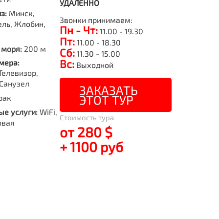
УДАЛЕННО
из:
Минск,
Звонки принимаем:
ель, Жлобин,
Пн - Чт:
11.00 - 19.30
Пт:
11.00 - 18.30
 моря:
200 м
Сб:
11.30 - 15.00
Вс:
мера:
Выходной
Телевизор,
Санузел
ЗАКАЗАТЬ
ЭТОТ ТУР
рак
е услуги:
WiFi,
Стоимость тура
овая
от 280 $
+ 1100 руб