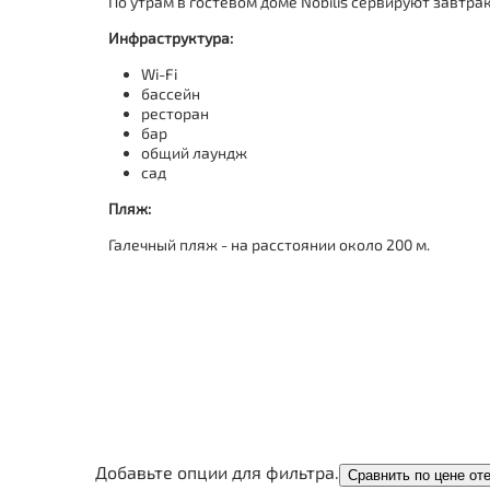
По утрам в гостевом доме Nobilis сервируют завтрак
Инфраструктура:
Wi-Fi
бассейн
ресторан
бар
общий лаундж
сад
Пляж:
Галечный пляж - на расстоянии около 200 м.
Добавьте опции для фильтра.
Сравнить по цене от