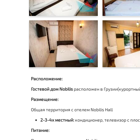
Расположение:
Гостевой дом Nobilis
расположен в Грузии(
курортный
Размещение:
Общая территория с отелем Nobilis Hall
2-3-4х местный:
кондиционер, телевизор с пло
Питание: