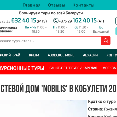
Главная
Отзывы
Контакты
Бронируем туры по всей Беларуси
632 40 15
162 40 15
375 33
(MTS)
+375 29
(A1)
ринимаем
Пн - Чт
11.00 -
Пт
11.00 -
Сб
11.30 -
Вс
звонки:
19.30
18.30
15.00
Выходной
РСКИЙ КРАЙ
КРЫМ
АЗОВСКОЕ МОРЕ
АБХАЗИЯ
ЖД Т
СКУРСИОННЫЕ ТУРЫ
САНКТ-ПЕТЕРБУРГ / КАРЕЛИЯ
МОСКВА
СТЕВОЙ ДОМ 'NOBILIS' В КОБУЛЕТИ 2
Кратко о туре
Страна:
Грузия
Курорт:
Кобул