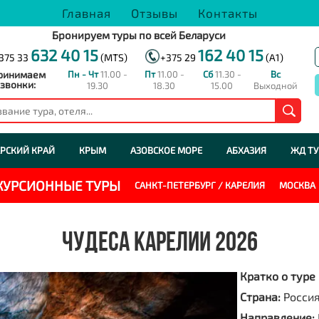
Главная
Отзывы
Контакты
Бронируем туры по всей Беларуси
632 40 15
162 40 15
375 33
(MTS)
+375 29
(A1)
ринимаем
Пн - Чт
11.00 -
Пт
11.00 -
Сб
11.30 -
Вс
звонки:
19.30
18.30
15.00
Выходной
РСКИЙ КРАЙ
КРЫМ
АЗОВСКОЕ МОРЕ
АБХАЗИЯ
ЖД Т
СКУРСИОННЫЕ ТУРЫ
САНКТ-ПЕТЕРБУРГ / КАРЕЛИЯ
МОСКВА
ЧУДЕСА КАРЕЛИИ 2026
Кратко о туре
Страна:
Росси
Направление: