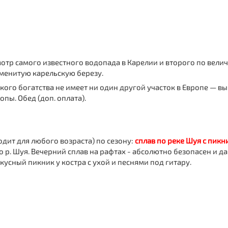
мотр самого известного водопада в Карелии и второго по вел
менитую карельскую березу.
кого богатства не имеет ни один другой участок в Европе — в
пы. Обед (доп. оплата).
дит для любого возраста) по сезону:
сплав по реке Шуя с пик
 р. Шуя. Вечерний сплав на рафтах - абсолютно безопасен и д
вкусный пикник у костра с ухой и песнями под гитару.