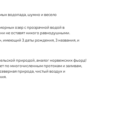
имых водопада, шумно и весело
аморных озер с прозрачной водой в
ни не оставят никого равнодушными.
, имеющий 3 даты рождения, 3 названия, и
рельской природой, аналог норвежских фьорд!
дет по многочисленным протокам и заливам,
 северная природа, чистый воздух и
ния.