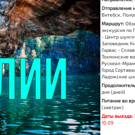
Отправление 
Витебск, Поло
Маршрут:
Обз
экскурсия по 
- Центр шунги
Заповедник Ки
Гирвас - Сплав
Тохминские во
Рускеал-Мрам
Город Сортава
Ладожские шх
Продолжитель
дня (дней)
Питание во вр
(завтрак)
Даты выезда:
10.09