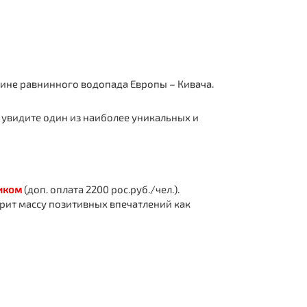
ичине равнинного водопада Европы – Кивача.
ы увидите один из наиболее уникальных и
ником
(доп. оплата 2200 рос.руб./чел.).
арит массу позитивных впечатлений как