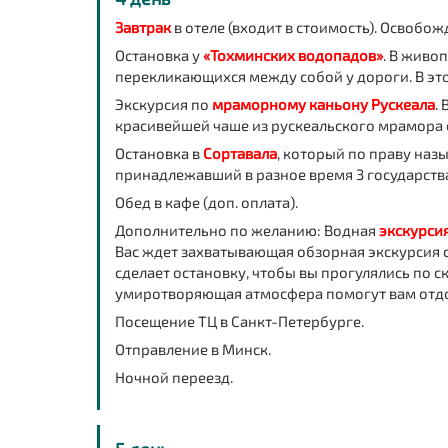
Завтрак
в отеле (входит в стоимость). Освобо
Остановка у
«Тохминских водопадов»
. В живо
перекликающихся между собой у дороги. В это
Экскурсия по
мраморному каньону Рускеала
.
красивейшей чаше из рускеальского мрамора
Остановка в
Сортавала
, который по праву наз
принадлежавший в разное время 3 государств
Обед в кафе (доп. оплата).
Дополнительно по желанию: Водная
экскурси
Вас ждет захватывающая обзорная экскурсия 
сделает остановку, чтобы вы прогулялись по 
умиротворяющая атмосфера помогут вам отдох
Посещение ТЦ в Санкт-Петербурге.
Отправление в Минск.
Ночной переезд.