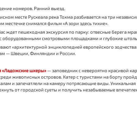
ждение номеров. Ранний выезд.
писном месте Рускеала река Тохма разбивается на три независ
м местечке снимался фильм «А зори здесь тихие».
 Вас ждет пешеходная экскурсия по парку: отвесные берега мр
 с оборудованными смотровыми площадками и глубокие штоль
ывают «архитектурной энциклопедией европейского зодчества»
ам — Швеции, Финляндии и России.
я «Ладожские шхеры»
— заповедник с невероятно красивой ка
среди живописных островов. Катер с туристами на борту прой
скалам и запечатлели на камеру потрясающие виды. Уникальная
нуть от городской суеты и получить незабываемые впечатле