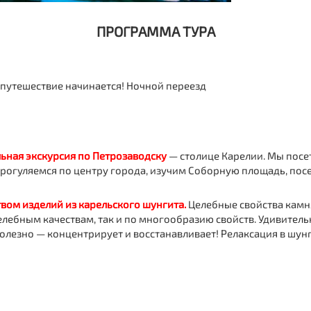
ПРОГРАММА ТУРА
е путешествие начинается! Ночной переезд
ьная экскурсия по Петрозаводску
— столице Карелии. Мы пос
 прогуляемся по центру города, изучим Соборную площадь, по
твом изделий из карельского шунгита.
Целебные свойства камня
целебным качествам, так и по многообразию свойств. Удивител
о полезно — концентрирует и восстанавливает! Релаксация в ш