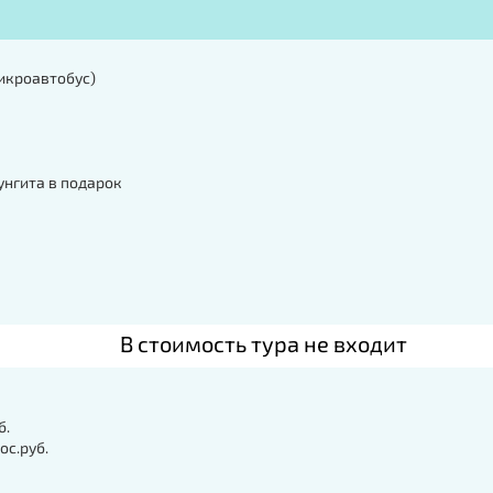
икроавтобус)
унгита в подарок
В стоимость тура не входит
б.
ос.руб.