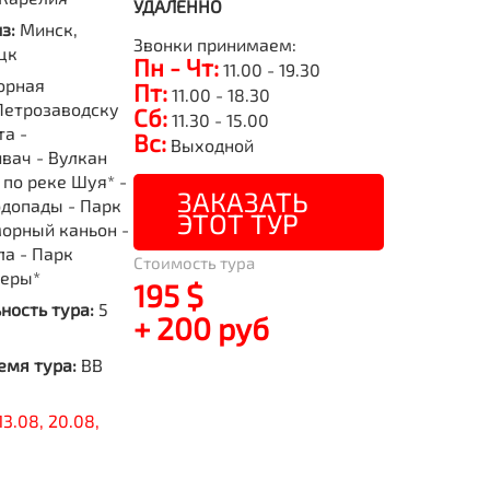
УДАЛЕННО
из:
Минск,
Звонки принимаем:
цк
Пн - Чт:
11.00 - 19.30
орная
Пт:
11.00 - 18.30
Петрозаводску
Сб:
11.30 - 15.00
та -
Вс:
Выходной
вач - Вулкан
 по реке Шуя* -
ЗАКАЗАТЬ
допады - Парк
ЭТОТ ТУР
орный каньон -
ла - Парк
Стоимость тура
еры*
195 $
ность тура:
5
+ 200 руб
емя тура:
BB
13.08, 20.08,