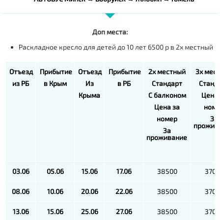
Доп места:
Раскладное кресло для детей до 10 лет 6500 р в 2х местный
Отъезд
Прибытие
Отъезд
Прибытие
2х местный
3х мес
из РБ
в Крым
Из
в РБ
Стандарт
Станд
Крыма
С балконом
Цена 
Цена за
ном
номер
За
прожив
За
проживание
03.06
05.06
15.06
17.06
38500
370
08.06
10.06
20.06
22.06
38500
370
13.06
15.06
25.06
27.06
38500
370