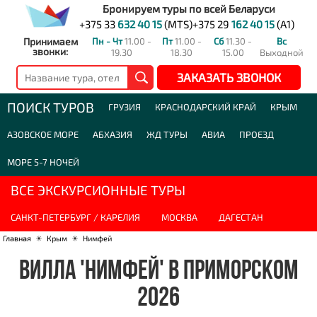
Бронируем туры по всей Беларуси
+375 33
632 40 15
(MTS)
+375 29
162 40 15
(A1)
Принимаем
Пн - Чт
11.00 -
Пт
11.00 -
Сб
11.30 -
Вс
звонки:
19.30
18.30
15.00
Выходной
ЗАКАЗАТЬ ЗВОНОК
ПОИСК ТУРОВ
ГРУЗИЯ
КРАСНОДАРСКИЙ КРАЙ
КРЫМ
АЗОВСКОЕ МОРЕ
АБХАЗИЯ
ЖД ТУРЫ
АВИА
ПРОЕЗД
МОРЕ 5-7 НОЧЕЙ
ВСЕ ЭКСКУРСИОННЫЕ ТУРЫ
САНКТ-ПЕТЕРБУРГ / КАРЕЛИЯ
МОСКВА
ДАГЕСТАН
Главная
☀
Крым
☀
Нимфей
ВИЛЛА 'НИМФЕЙ' В ПРИМОРСКОМ
2026