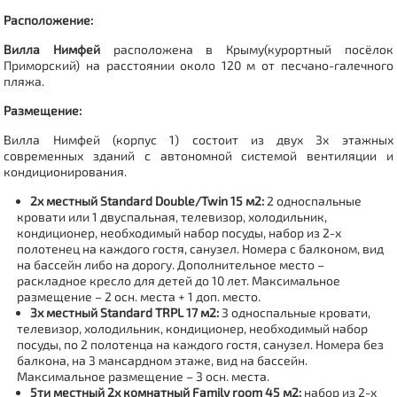
Расположение:
Вилла Нимфей
расположена в Крыму(курортный посёлок
Приморский) на расстоянии около 120 м от песчано-галечного
пляжа.
Размещение:
Вилла Нимфей (корпус 1) состоит из двух 3х этажных
современных зданий с автономной системой вентиляции и
кондиционирования.
2х местный Standard Double/Twin 15 м2:
2 односпальные
кровати или 1 двуспальная, телевизор, холодильник,
кондиционер, необходимый набор посуды, набор из 2-х
полотенец на каждого гостя, санузел. Номера с балконом, вид
на бассейн либо на дорогу. Дополнительное место –
раскладное кресло для детей до 10 лет. Максимальное
размещение – 2 осн. места + 1 доп. место.
3х местный Standard TRPL 17 м2:
3 односпальные кровати,
телевизор, холодильник, кондиционер, необходимый набор
посуды, по 2 полотенца на каждого гостя, санузел. Номера без
балкона, на 3 мансардном этаже, вид на бассейн.
Максимальное размещение – 3 осн. места.
5ти местный 2х комнатный Family room 45 м2:
набор из 2-х