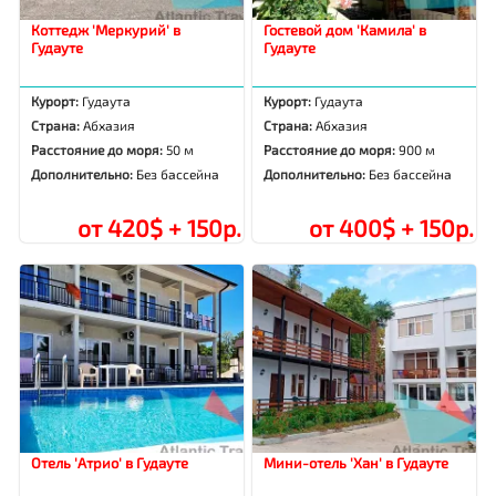
Коттедж 'Меркурий' в
Гостевой дом 'Камила' в
Гудауте
Гудауте
Курорт:
Гудаута
Курорт:
Гудаута
Страна:
Абхазия
Страна:
Абхазия
Расстояние до моря:
50 м
Расстояние до моря:
900 м
Дополнительно:
Без бассейна
Дополнительно:
Без бассейна
от 420$ + 150р.
от 400$ + 150р.
Отель 'Атрио' в Гудауте
Мини-отель 'Хан' в Гудауте