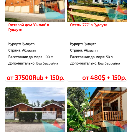
Гостевой дом 'Лилия' в
Отель '777' в Гудауте
Гудауте
Курорт:
Гудаута
Курорт:
Гудаута
Страна:
Абхазия
Страна:
Абхазия
Расстояние до моря:
100 м
Расстояние до моря:
50 м
Дополнительно:
Без бассейна
Дополнительно:
Без бассейна
от 37500Rub + 150р.
от 480$ + 150р.