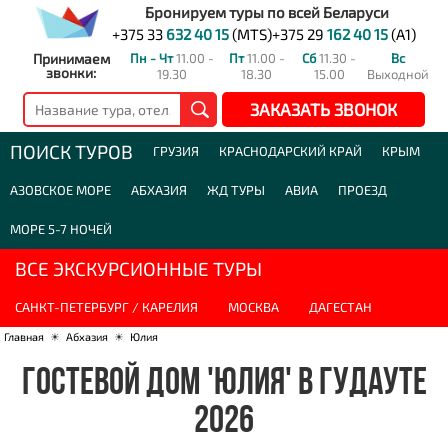
Бронируем туры по всей Беларуси
+375 33
632 40 15
(MTS)
+375 29
162 40 15
(A1)
Принимаем
Пн - Чт
11.00 -
Пт
11.00 -
Сб
11.30 -
Вс
звонки:
19.30
18.30
15.00
Выходной
ЗАКАЗАТЬ ЗВОНОК
ПОИСК ТУРОВ
ГРУЗИЯ
КРАСНОДАРСКИЙ КРАЙ
КРЫМ
АЗОВСКОЕ МОРЕ
АБХАЗИЯ
ЖД ТУРЫ
АВИА
ПРОЕЗД
МОРЕ 5-7 НОЧЕЙ
ВСЕ ЭКСКУРСИОННЫЕ ТУРЫ
САНКТ-ПЕТЕРБУРГ / КАРЕЛИЯ
МОСКВА
ДАГЕСТАН
Главная
☀
Абхазия
☀
Юлия
ГОСТЕВОЙ ДОМ 'ЮЛИЯ' В ГУДАУТЕ
2026