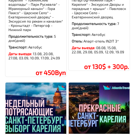
водопады* - Парк Рускеала* -
Карелия* - Экскурсия Дворы и
Мраморный каньон* - Гора
парадные + крыши* - Павловск
Паасо* - Царское Село* -
- Царское Село -
Екатерининский дворец* -
Екатерининский дворец
Экскурсия по рекам и каналам*
Продолжительность тура:
7
- Кронштадт - Петергоф -
дня(дней)
Нижний парк
Транспорт:
Автобус
Продолжительность тура:
5
дня(дней)
Отель:
Апарт-отель IN2IT 3*
Транспорт:
Автобус
Даты выезда:
08.08, 15.08,
22.08, 29.08, 05.09, 12.09, 19.09
Даты выезда:
13.08, 20.08,
27.08, 03.09, 10.09, 17.09, 24.09
от 130$ + 300р.
от 450Byn