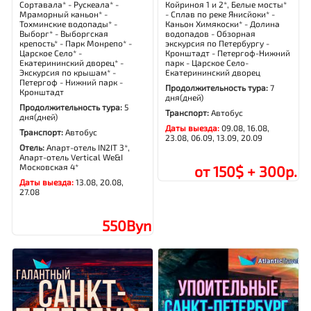
Сортавала* - Рускеала* -
Койриноя 1 и 2*, Белые мосты*
Мраморный каньон* -
- Сплав по реке Янисйоки* -
Тохминские водопады* -
Каньон Химякоски* - Долина
Выборг* - Выборгская
водопадов - Обзорная
крепость* - Парк Монрепо* -
экскурсия по Петербургу -
Царское Село* -
Кронштадт - Петергоф-Нижний
Екатерининский дворец* -
парк - Царское Село-
Экскурсия по крышам* -
Екатерининский дворец
Петергоф - Нижний парк -
Продолжительность тура:
7
Кронштадт
дня(дней)
Продолжительность тура:
5
Транспорт:
Автобус
дня(дней)
Даты выезда:
09.08, 16.08,
Транспорт:
Автобус
23.08, 06.09, 13.09, 20.09
Отель:
Апарт-отель IN2IT 3*,
Апарт-отель Vertical We&I
Московская 4*
от 150$ + 300р.
Даты выезда:
13.08, 20.08,
27.08
550Byn