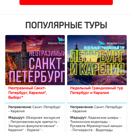
ПОПУЛЯРНЫЕ ТУРЫ
Неотразимый Санкт-
Недельный Грандиозный тур
Петербург, Карелия*,
Петербург и Карелия
Выборг*
Направление:
Санкт-Петербург
Направление:
Санкт-Петербург
- Карелия
- Карелия
Маршрут:
Обзорная экскурсия
Маршрут:
Ладожские шхеры -
- Петропавловскую крепость -
Тохминские водопады -
Экскурсии факультативные* -
Рускеала-Мрамортный каньон
Карелия* - Корела* -
- Питкяранта - Водопады