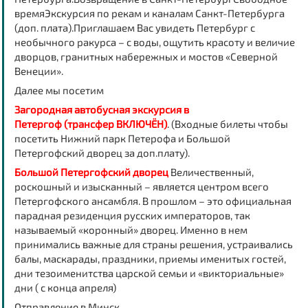
времяЭкскурсия по рекам и каналам Санкт-Петербурга
(доп. плата).Приглашаем Вас увидеть Петербург с
необычного ракурса – с воды, ощутить красоту и величие
дворцов, гранитных набережных и мостов «Северной
Венеции».
Далее мы посетим
Загородная автобусная экскурсия в
Петергоф (трансфер ВКЛЮЧЁН)
. (Входные билеты чтобы
посетить Нижний парк Петерофа и Большой
Петергофский дворец за доп.плату).
Большой Петергофский дворец
Величественный,
роскошный и изысканный – является центром всего
Петергофского ансамбля. В прошлом – это официальная
парадная резиденция русских императоров, так
называемый «коронный» дворец. Именно в нем
принимались важные для страны решения, устраивались
балы, маскарады, праздники, приемы именитых гостей,
дни тезоименитства царской семьи и «викториальные»
дни ( с конца апреля)
Отправление в Минск.