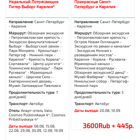
Недельный Потрясающие
Прекрасные Санкт-
Питер Выборг Карелия*
Петербург и Карелия
Направление:
Санкт-Петербург
Направление:
Санкт-Петербург
- Карелия
- Карелия
Маршрут:
Обзорная экскурсия
Маршрут:
Обзорная экскурсия
- Петропавловская крепость -
- Петропавловская крепость -
Экскурсии факультативные* -
Остров Новая Голландия -
Выборг - Выборгский замок -
Экскурсия по рекам и каналам*
Парк Монрепо - Кронштадт -
- Экскурсия Ночная с
Петергоф - Нижний парк -
разведением мостов* -
Карелия* - Крепость Корела* -
Карелия - Корела - Рускеала-
Сортавала* - Центр шунгита* -
Мраморный каньон -
Тохминские водопады* - Парк
Тохминские водопады -
Рускеала* - Мраморный
Обзорная экскурсия(2 день)* -
каньон* - Царское Село -
Музей Фаберже* - Кронштадт-
Екатерининский дворец -
Никольский собор - Петергоф-
Музей-Заповедник Павловск
Нижний парк
Продолжительность тура:
7
Продолжительность тура:
5
дня(дней)
дня(дней)
Транспорт:
Автобус
Транспорт:
Автобус
Отель:
Апарт-отель Valo,
Даты выезда:
20.08, 10.09
Cosmos Pulkovskaya 4*, Cosmos
Pribaltiyskaya 4*
3600Rub + 445р.
Даты выезда:
08.08, 15.08,
22.08, 29.08, 05.09, 12.09, 19.09