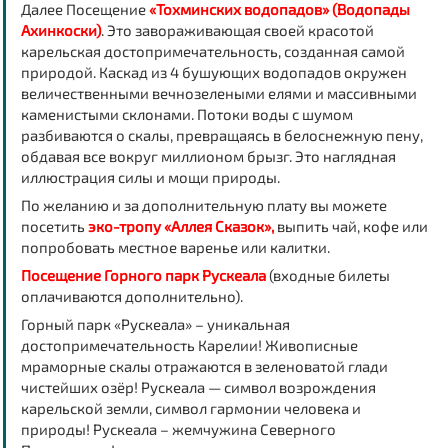
Далее Посещение
«Тохминских водопадов» (Водопады
Ахинкоски)
. Это завораживающая своей красотой
карельская достопримечательность, созданная самой
природой. Каскад из 4 бушующих водопадов окружен
величественными вечнозелеными елями и массивными
каменистыми склонами. Потоки воды с шумом
разбиваются о скалы, превращаясь в белоснежную пену,
обдавая все вокруг миллионом брызг. Это наглядная
иллюстрация силы и мощи природы.
По желанию и за дополнительную плату вы можете
посетить
эко-тропу «Аллея Сказок»,
выпить чай, кофе или
попробовать местное варенье или калитки.
Посещение Горного парк Рускеала
(входные билеты
оплачиваются дополнительно).
Горный парк «Рускеала» – уникальная
достопримечательность Карелии! Живописные
мраморные скалы отражаются в зеленоватой глади
чистейших озёр! Рускеала — символ возрождения
карельской земли, символ гармонии человека и
природы! Рускеала – жемчужина Северного