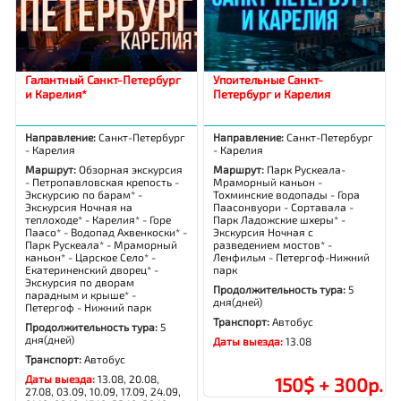
Галантный Санкт-Петербург
Упоительные Санкт-
и Карелия*
Петербург и Карелия
Направление:
Санкт-Петербург
Направление:
Санкт-Петербург
- Карелия
- Карелия
Маршрут:
Обзорная экскурсия
Маршрут:
Парк Рускеала-
- Петропавловская крепость -
Мраморный каньон -
Экскурсию по барам* -
Тохминские водопады - Гора
Экскурсия Ночная на
Паасонвуори - Сортавала -
теплоходе* - Карелия* - Горе
Парк Ладожские шхеры* -
Паасо* - Водопад Ахвенкоски* -
Экскурсия Ночная с
Парк Рускеала* - Мраморный
разведением мостов* -
каньон* - Царское Село* -
Ленфильм - Петергоф-Нижний
Екатериненский дворец* -
парк
Экскурсия по дворам
Продолжительность тура:
5
парадным и крыше* -
дня(дней)
Петергоф - Нижний парк
Транспорт:
Автобус
Продолжительность тура:
5
дня(дней)
Даты выезда:
13.08
Транспорт:
Автобус
Даты выезда:
13.08, 20.08,
150$ + 300р.
27.08, 03.09, 10.09, 17.09, 24.09,