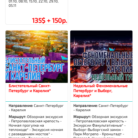
01.10, 08.10, 15.10, 22.10, 29.10,
05.11
135$ + 150р.
Блистательный Санкт-
Недельный Феноменальные
Петербург и Карелия*
Петербург и Выборг,
Карелия*
Направление:
Санкт-Петербург
Направление:
Санкт-Петербург
- Карелия
- Карелия
Маршрут:
Обзорная экскурсия
Маршрут:
Обзорная экскурсия
- Петропавловская крепость -
- Петропавловская крепость -
Ночная прогулка на
Экскурсии Факультативные* -
теплоходе* - Экскурсия ночная
Выборг-Выборгский замок -
с разведением мостов* -
Парк Могрепо - Кронштадт -
Карелия* - Тохминские
Петергоф-Нижний парк -