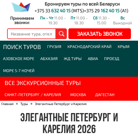
Бронируем туры по всей Беларуси
+375 33
632 40 15
(MTS)
+375 29
162 40 15
(A1)
Принимаем
Пн - Чт
11.00 -
Пт
11.00 -
Сб
11.30 -
Вс
звонки:
19.30
18.30
15.00
Выходной
ЗАКАЗАТЬ ЗВОНОК
ПОИСК ТУРОВ
ГРУЗИЯ
КРАСНОДАРСКИЙ КРАЙ
КРЫМ
АЗОВСКОЕ МОРЕ
АБХАЗИЯ
ЖД ТУРЫ
АВИА
ПРОЕЗД
МОРЕ 5-7 НОЧЕЙ
ВСЕ ЭКСКУРСИОННЫЕ ТУРЫ
САНКТ-ПЕТЕРБУРГ / КАРЕЛИЯ
МОСКВА
ДАГЕСТАН
Главная
☀
Туры
☀
Элегантные Петербург и Карелия
ЭЛЕГАНТНЫЕ ПЕТЕРБУРГ И
КАРЕЛИЯ 2026