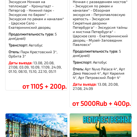
Экскурсия Ночная на
Ночная с разведением мостов*
теплоходе* - Кронштадт -
- Экскурсия по рекам и
Петергоф - Нижний парк -
каналам* - Обзорная
Экскурсию по барам* -
экскурсия - Петропавловскую
Экскурсия по рекам и каналам*
крепость - Экскурсия
- Царское Село -
Секретные дворики
Екатерининский дворец
Петербурга* - Экскурсия тайны
и мистика Петербурга* -
Продолжительность тура:
5
Царское село - Екатерининский
дня(дней)
дворец - Музей-Заповедник
Павловск*
Транспорт:
Автобус
Продолжительность тура:
5
Отель:
Парк Крестовский 3*,
дня(дней)
Орбита 3*
Транспорт:
Автобус
Даты выезда:
13.08, 20.08,
27.08, 03.09, 10.09, 17.09, 24.09,
Отель:
Арт Nuvo Palace 4*, Арт
01.10, 08.10, 15.10, 22.10, 05.11
Деко Невский 4*, Арт Карелия
4*, Арт Петровский Лофт 4*
Даты выезда:
13.08, 20.08,
от 110$ + 200р.
27.08, 24.09
от 5000Rub + 400р.