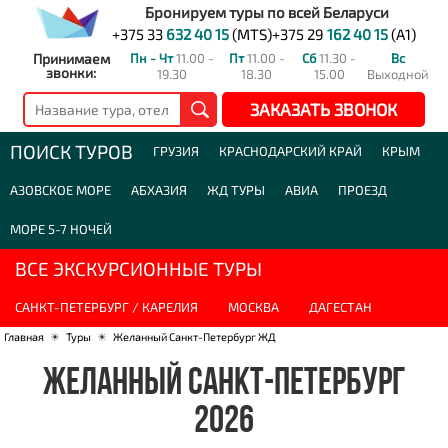
Бронируем туры по всей Беларуси
+375 33
632 40 15
(MTS)
+375 29
162 40 15
(A1)
Принимаем
Пн - Чт
11.00 -
Пт
11.00 -
Сб
11.30 -
Вс
звонки:
19.30
18.30
15.00
Выходной
ЗАКАЗАТЬ ЗВОНОК
ПОИСК ТУРОВ
ГРУЗИЯ
КРАСНОДАРСКИЙ КРАЙ
КРЫМ
АЗОВСКОЕ МОРЕ
АБХАЗИЯ
ЖД ТУРЫ
АВИА
ПРОЕЗД
МОРЕ 5-7 НОЧЕЙ
ВСЕ ЭКСКУРСИОННЫЕ ТУРЫ
САНКТ-ПЕТЕРБУРГ / КАРЕЛИЯ
МОСКВА
ДАГЕСТАН
Главная
☀
Туры
☀
Желанный Санкт-Петербург ЖД
ЖЕЛАННЫЙ САНКТ-ПЕТЕРБУРГ
2026