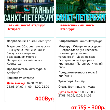
Тайный Санкт-Петербург
Величественный Санкт-
Экспресс
Петербург
Направление:
Санкт-Петербург
Направление:
Санкт-Петербург
Маршрут:
Обзорная экскурсия
Маршрут:
Обзорная экскурсия
- Экскурсия Реки и каналы* -
- Петропаловскую крепость -
Экскурсия вечерняя с
Ночная прогулка на
разведением мостов* -
теплоходе* - Царское село-
Петергоф-Нижний парк -
Екатерининский дворец -
Кронштадт
Кронштадт - Петергоф-Нижний
парк
Продолжительность тура:
4
дня(дней)
Продолжительность тура:
5
дня(дней)
Транспорт:
Автобус
Транспорт:
Автобус
Даты выезда:
14.08, 21.08,
28.08, 04.09, 11.09, 18.09, 25.09
Отель:
Гостиница Аннушка
Даты выезда:
13.08, 20.08,
27.08, 10.09, 17.09, 24.09
400Byn
от 75$ + 300р.