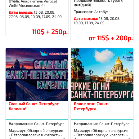
Продолжительность тура:
5
Отель:
Апарт-отель Vertical
дня(дней)
We&I Московская 4*
Транспорт:
Автобус
Даты выезда:
13.08, 20.08,
27.08, 03.09, 10.09, 17.09, 24.09
Даты выезда:
13.08, 20.08,
10.09, 17.09, 24.09
110$ + 250р.
от 115$ + 200р.
Славный Санкт-Петербург,
Яркие огни Санкт-
Карелия*
Петербурга
Направление:
Санкт-Петербург
Направление:
Санкт-Петербург
Маршрут:
Обзорной экскурсия
Маршрут:
Обзорная экскурсия
- Петропавловская крепость -
- Петропавловскую крепость -