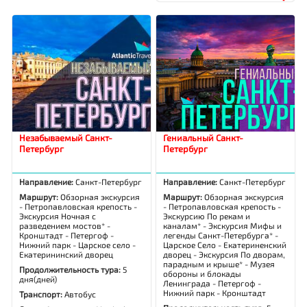
Незабываемый Санкт-
Гениальный Санкт-
Петербург
Петербург
Направление:
Санкт-Петербург
Направление:
Санкт-Петербург
Маршрут:
Обзорная экскурсия
Маршрут:
Обзорная экскурсия
- Петропавловская крепость -
- Петропавловская крепость -
Экскурсия Ночная с
Экскурсию По рекам и
разведением мостов* -
каналам* - Экскурсия Мифы и
Кронштадт - Петергоф -
легенды Санкт-Петербурга* -
Нижний парк - Царское село -
Царское Село - Екатериненский
Екатерининский дворец
дворец - Экскурсия По дворам,
парадным и крыше* - Музея
Продолжительность тура:
5
обороны и блокады
дня(дней)
Ленинграда - Петергоф -
Нижний парк - Кронштадт
Транспорт:
Автобус