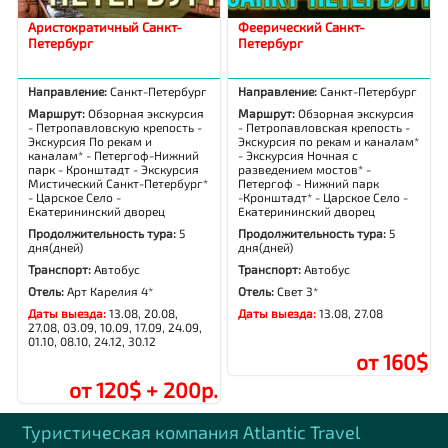
Аристократичный Санкт-
Феерический Санкт-
Петербург
Петербург
Направление:
Санкт-Петербург
Направление:
Санкт-Петербург
Маршрут:
Обзорная экскурсия
Маршрут:
Обзорная экскурсия
- Петропавловскую крепость -
- Петропавловская крепость -
Экскурсия По рекам и
Экскурсия по рекам и каналам*
каналам* - Петергоф-Нижний
- Экскурсия Ночная с
парк - Кронштадт - Экскурсия
разведением мостов* -
Мистический Санкт-Петербург*
Петергоф - Нижний парк
- Царское Село -
-Кронштадт* - Царское Село -
Екатерининский дворец
Екатерининский дворец
Продолжительность тура:
5
Продолжительность тура:
5
дня(дней)
дня(дней)
Транспорт:
Автобус
Транспорт:
Автобус
Отель:
Арт Карелия 4*
Отель:
Свет 3*
Даты выезда:
13.08, 20.08,
Даты выезда:
13.08, 27.08
27.08, 03.09, 10.09, 17.09, 24.09,
01.10, 08.10, 24.12, 30.12
от 160$
от 120$ + 200р.
Туристическая компания Аtlantic Travel