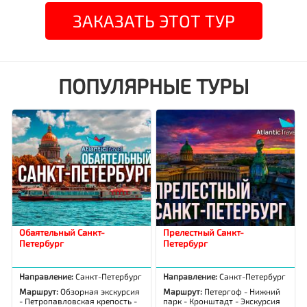
ЗАКАЗАТЬ ЭТОТ ТУР
ПОПУЛЯРНЫЕ ТУРЫ
Обаятельный Санкт-
Прелестный Санкт-
Петербург
Петербург
Направление:
Санкт-Петербург
Направление:
Санкт-Петербург
Маршрут:
Обзорная экскурсия
Маршрут:
Петергоф - Нижний
- Петропавловская крепость -
парк - Кронштадт - Экскурсия