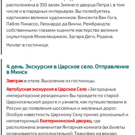
расположена в 350 залах Зимнего дворца Петра I, в том
числе и в парадных интерьерах. Вы полюбуетесь
картинами великих художников: Винсента Ван Гога,
Пабло Пикассо, Леонардо да Винчи, Рембрандта;
собственными глазами оцените мастерство великих
скульпторов Микеланджело, Эдгара Деги, Родена.
Ночлег в гостинице.
4 день. Экскурсия в Царское село. Отправление
в Минск
Завтрак
в отеле.
Выселение из гостиницы.
Автобусная экскурсия в Царское Село
«Загородные
императорские резиденции»
Вы проедете по старой
Царскосельской дороге и узнаете, как путешествовали в
России до появления шоссейных и железных дорог.
Особую известность Царскому Селу принес роскошный и
неповторимый
Екатерининский дворец
, где
расположена знаменитая Янтарная комната (вх.билеты
оплачиваются дополнительно). Трансфер на вокзал.