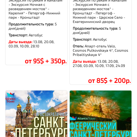
Экскурсия по рекам и каналам*
Экскурсия по рекам и каналам*
- Экскурсия Ночная с
- Экскурсия Ночная с
разведением мостов* -
разведением мостов* -
Карелия* - Петергоф-Нижний
Кронштадт - Петергоф -
парк - Кронштадт
Нижний парк - Царское Село -
Екатерининский дворец
Продолжительность тура:
5
дня(дней)
Продолжительность тура:
5
дня(дней)
Транспорт:
Автобус
Транспорт:
Автобус
Даты выезда:
13.08, 20.08,
03.09, 10.09, 28.10
Отель:
Апарт-отель Valo,
Cosmos Pulkovskaya 4*, Cosmos
Pribaltiyskaya 4*
от 95$ + 350р.
Даты выезда:
13.08, 20.08,
27.08, 03.09, 10.09, 17.09, 24.09
от 85$ + 200р.