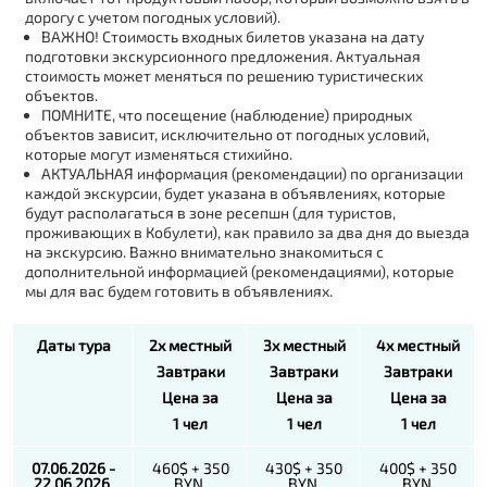
дорогу с учетом погодных условий).
ВАЖНО! Стоимость входных билетов указана на дату
подготовки экскурсионного предложения. Актуальная
стоимость может меняться по решению туристических
объектов.
ПОМНИТЕ, что посещение (наблюдение) природных
объектов зависит, исключительно от погодных условий,
которые могут изменяться стихийно.
АКТУАЛЬНАЯ информация (рекомендации) по организации
каждой экскурсии, будет указана в объявлениях, которые
будут располагаться в зоне ресепшн (для туристов,
проживающих в Кобулети), как правило за два дня до выезда
на экскурсию. Важно внимательно знакомиться с
дополнительной информацией (рекомендациями), которые
мы для вас будем готовить в объявлениях.
Даты тура
2х местный
3х местный
4х местный
Завтраки
Завтраки
Завтраки
Цена за
Цена за
Цена за
1 чел
1 чел
1 чел
07.06.2026 -
460$ + 350
430$ + 350
400$ + 350
22.06.2026
BYN
BYN
BYN