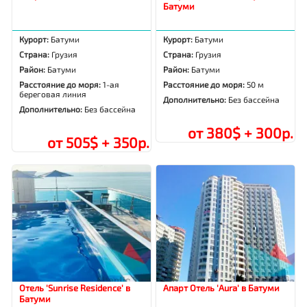
Батуми
Курорт:
Батуми
Курорт:
Батуми
Страна:
Грузия
Страна:
Грузия
Район:
Батуми
Район:
Батуми
Расстояние до моря:
1-ая
Расстояние до моря:
50 м
береговая линия
Дополнительно:
Без бассейна
Дополнительно:
Без бассейна
от 380$ + 300р.
от 505$ + 350р.
Отель 'Sunrise Residence' в
Апарт Отель 'Aura' в Батуми
Батуми