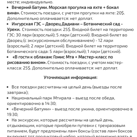
месте; индивидуально.
Вечерний Батуми.
Морская прогулка на яхте + бокал
вина».
Стоимость поездки, с учетом прогулки на яхте: 20$.
Дополнительно оплачивается: нет доплат.
Ингурская ГЭС – Дворец Дадиани – Ботанический сад -
Уреки.
Стоимость поездки: 25$. Входной билет на территорию
ГЭС: 30 лари (взрослый); 5 лари (детский). Входной билет во
Дворец (с экскурсионным обслуживанием) - 12 лари
(взрослый); 2 лари (детский). Входной билет на территорию
Ботанического сада: 5 лари (взрослый); 1 лари (детский).
«В гости к облакам: Гомис Мта + Мастер-класс по
рисованию вином».
Стоимость поездки, с учетом мастер-
класса: 25$. Дополнительно оплачивается: нет доплат.
Уточняющая информация:
Все поездки рассчитаны на целый день (выезды после
завтрака);
Национальный парк Мтирала – выезд после обеда,
ориентировочно в 14:30;
«Вечерний Батуми» - выезд после ужина, ориентировочно в
19:30;
На экскурсии, которые рассчитаны на целый день,
отдыхающим, которые приобрели путевки с трехразовым
питанием, будут предложены ланч боксы (состав ланч боксов
включает тот продуктовый набор, который возможно взять в