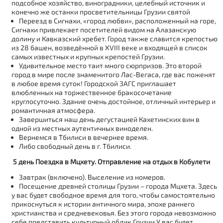
подсобное хозяйство, виноградники, целебный источник и
конечно же останки просветительницы Грузии святой
Переезд в Сигнахи, «город любви», расположенный на горе,
Сигнахи привлекает посетителей видом на Алазанскую
долину и Кавказский хребет. Город также славится крепостью
из 28 башен, возведённой в XVIII веке и входящей в список
самых известных и крупных крепостей Грузии.
Удивительное место таит много сюрпризов. Это второй
город в мире после знаменитого Лас-Вегаса, где вас поженят
в любое время суток! Городской ЗАГС приглашает
влюбленных на торжественное бракосочетание
круглосуточно. Здание очень достойное, отличный интерьер и
романтичная атмосфера.
Завершиться наш день дегустацией Кахетинских вин в
одной из местных аутентичных виноделен.
Вернемся в Тбилиси в вечернее время.
Либо свободный день в г. Тбилиси.
5 день Поездка в Мцхету. Отправление на отдых в Кобулети
Завтрак (включено). Выселение из номеров.
Посещение древней столицы Грузии – города Мцхета. Здесь
у вас будет свободное время для того, чтобы самостоятельно
прикоснуться к истории античного мира, эпохе раннего
христианства и средневековья. Без этого города невозможно
себе представить культурный облик Грузии.У вас будет