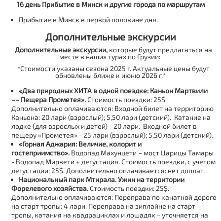
16 день Прибытие в Минск и другие города по маршрутам
Прибытие в Минск в первой половине дня.
Дополнительные экскурсии
Дополнительные экскурсии,
которые будут предлагаться на
месте в наших турах по Грузии:
*Стоимости указаны сезона 2025 г. Актуальные цены будут
обновлены ближе к июню 2026 г.*
«Два природных ХИТА в одной поездке: Каньон Мартвили
–– Пещера Прометея».
Стоимость поездки: 25$.
Дополнительно оплачиваются: Входной билет на территорию
Каньона: 20 лари (взрослый); 5,50 лари (детский). Катание на
лодке (для взрослых и детей) - 20 лари. Входной билет в
пещеру «Прометея» - 25 лари (взрослый); 5,50 лари (детский).
«Горная Аджария: Величие, колорит и
гостеприимство».
Водопад Махунцети – мост Царицы Тамары
- Водопад Мирвети + дегустация. Стоимость поездки, с учетом
дегустации: 25$. Дополнительно оплачивается: нет доплат.
Национальный парк Мтирала. Ужин на территории
Форелевого хозяйства.
Стоимость поездки: 25$.
Дополнительно оплачиваются: Переправа по канатной дороге
на старт тропы: 4 лари. Переправа на зиплайне на старт
тропы, катания на квадрациклах и лошадях – уточняется на