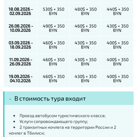
18.08.2026 -
530$ + 350
480$ + 350
440$ + 350
02.09.2026
BYN
BYN
BYN
26.08.2026 -
490$ + 350
460$ + 350
430$ + 350
10.09.2026
BYN
BYN
BYN
03.09.2026 -
460$ + 350
430$ + 350
400$ + 350
18.09.2026
BYN
BYN
BYN
11.09.2026 -
460$ + 350
430$ + 350
400$ + 350
26.09.2026
BYN
BYN
BYN
19.09.2026 -
460$ + 350
430$ + 350
400$ + 350
04.10.2026
BYN
BYN
BYN
В стоимость тура входит
Проезд автобусом туристического класса;
Услуги сопровождающего группу;
2 транзитных ночлега на территории России и 2
ночлег в Тбилиси;