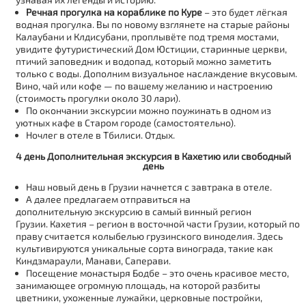
Речная прогулка на кораблике по Куре
– это будет лёгкая
водная прогулка. Вы по новому взглянете на старые районы
Калаубани и Клдисубани, проплывёте под тремя мостами,
увидите футуристический Дом Юстиции, старинные церкви,
птичий заповедник и водопад, который можно заметить
только с воды. Дополним визуальное наслаждение вкусовым.
Вино, чай или кофе — по вашему желанию и настроению
(стоимость прогулки около 30 лари).
По окончании экскурсии можно поужинать в одном из
уютных кафе в Старом городе (самостоятельно).
Ночлег в отеле в Тбилиси. Отдых.
4 день Дополнительная экскурсия в Кахетию или свободный
день
Наш новый день в Грузии начнется с завтрака в отеле.
А далее предлагаем отправиться на
дополнительную экскурсию в самый винный регион
Грузии. Кахетия – регион в восточной части Грузии, который по
праву считается колыбелью грузинского виноделия. Здесь
культивируются уникальные сорта винограда, такие как
Киндзмараули, Манави, Саперави.
Посещение монастыря Бодбе – это очень красивое место,
занимающее огромную площадь, на которой разбиты
цветники, ухоженные лужайки, церковные постройки,