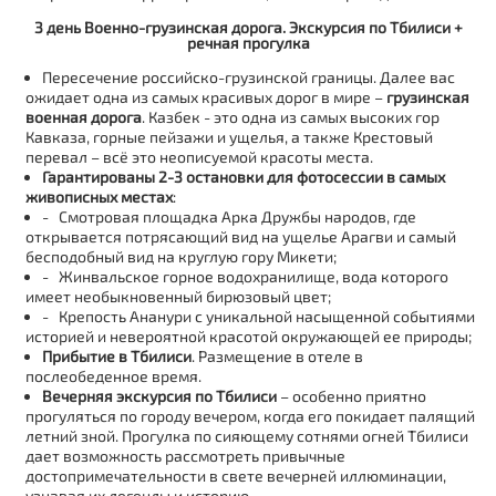
3 день Военно-грузинская дорога. Экскурсия по Тбилиси +
речная прогулка
Пересечение российско-грузинской границы. Далее вас
ожидает одна из самых красивых дорог в мире –
грузинская
военная дорога
. Казбек - это одна из самых высоких гор
Кавказа, горные пейзажи и ущелья, а также Крестовый
перевал – всё это неописуемой красоты места.
Гарантированы 2-3 остановки для фотосессии в самых
живописных местах
:
- Смотровая площадка Арка Дружбы народов, где
открывается потрясающий вид на ущелье Арагви и самый
бесподобный вид на круглую гору Микети;
- Жинвальское горное водохранилище, вода которого
имеет необыкновенный бирюзовый цвет;
- Крепость Ананури с уникальной насыщенной событиями
историей и невероятной красотой окружающей ее природы;
Прибытие в Тбилиси
. Размещение в отеле в
послеобеденное время.
Вечерняя экскурсия по Тбилиси
– особенно приятно
прогуляться по городу вечером, когда его покидает палящий
летний зной. Прогулка по сияющему сотнями огней Тбилиси
дает возможность рассмотреть привычные
достопримечательности в свете вечерней иллюминации,
узнавая их легенды и историю.