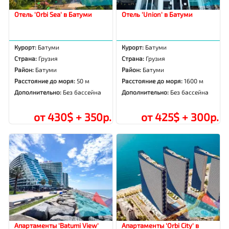
Отель 'Orbi Sea' в Батуми
Отель 'Union' в Батуми
Курорт:
Батуми
Курорт:
Батуми
Страна:
Грузия
Страна:
Грузия
Район:
Батуми
Район:
Батуми
Расстояние до моря:
50 м
Расстояние до моря:
1600 м
Дополнительно:
Без бассейна
Дополнительно:
Без бассейна
от 430$ + 350р.
от 425$ + 300р.
Апартаменты 'Batumi View'
Апартаменты 'Orbi City' в