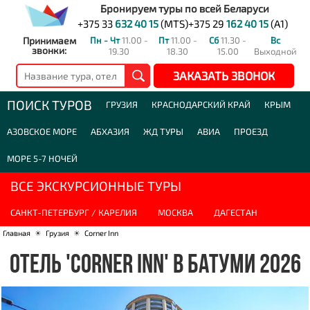
Бронируем туры по всей Беларуси
+375 33
632 40 15
(MTS)
+375 29
162 40 15
(A1)
Принимаем
Пн - Чт
11.00 -
Пт
11.00 -
Сб
11.30 -
Вс
звонки:
19.30
18.30
15.00
Выходной
ЗАКАЗАТЬ ЗВОНОК
ПОИСК ТУРОВ
ГРУЗИЯ
КРАСНОДАРСКИЙ КРАЙ
КРЫМ
АЗОВСКОЕ МОРЕ
АБХАЗИЯ
ЖД ТУРЫ
АВИА
ПРОЕЗД
МОРЕ 5-7 НОЧЕЙ
ВСЕ ЭКСКУРСИОННЫЕ ТУРЫ
САНКТ-ПЕТЕРБУРГ / КАРЕЛИЯ
МОСКВА
ДАГЕСТАН
Главная
☀
Грузия
☀
Corner Inn
ОТЕЛЬ 'CORNER INN' В БАТУМИ 2026