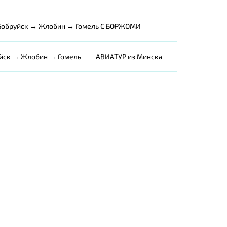
Бобруйск → Жлобин → Гомель С БОРЖОМИ
йск → Жлобин → Гомель
АВИАТУР из Минска