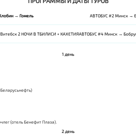
ПРОГРАММЫ И ДАТЫ ТУРОВ
Жлобин → Гомель
АВТОБУС #2 Минск → 
Витебск 2 НОЧИ В ТБИЛИСИ + КАХЕТИЯ
АВТОБУС #4 Минск → Бобру
1 день
 Беларусьнефть)
очлег (отель Бенефит Плаза).
2 день