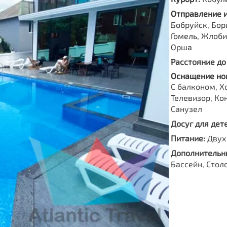
Отправление 
Бобруйск, Бор
Гомель, Жлоби
Орша
Расстояние до
Оснащение но
С балконом, Х
Телевизор, Ко
Санузел
Досуг для дете
Питание:
Двух
Дополнительны
Бассейн, Стол