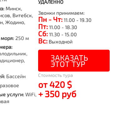
УДАЛЕННО
из:
Минск,
Звонки принимаем:
исов, Витебск,
Пн - Чт:
11.00 - 19.30
н, Жодино,
Пт:
11.00 - 18.30
Сб:
11.30 - 15.00
 моря:
250 м
Вс:
Выходной
мера:
олодильник,
ЗАКАЗАТЬ
ндиционер,
ЭТОТ ТУР
Стоимость тура
й:
Бассейн
от 420 $
разовое
+ 350 руб
е услуги:
WiFi,
овая