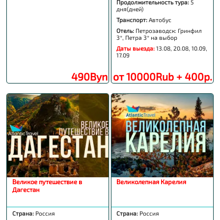
Продолжительность тура:
5
дня(дней)
Транспорт:
Автобус
Отель:
Петрозаводск: Гринфил
3*, Петра 3* на выбор
Даты выезда:
13.08, 20.08, 10.09,
17.09
490Byn
от 10000Rub + 400р.
Великое путешествие в
Великолепная Карелия
Дагестан
Страна:
Россия
Страна:
Россия