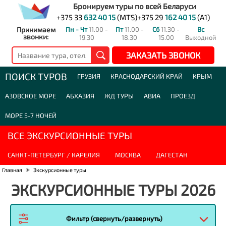
Бронируем туры по всей Беларуси
+375 33
632 40 15
(MTS)
+375 29
162 40 15
(A1)
Принимаем
Пн - Чт
11.00 -
Пт
11.00 -
Сб
11.30 -
Вс
звонки:
19.30
18.30
15.00
Выходной
ЗАКАЗАТЬ ЗВОНОК
ПОИСК ТУРОВ
ГРУЗИЯ
КРАСНОДАРСКИЙ КРАЙ
КРЫМ
АЗОВСКОЕ МОРЕ
АБХАЗИЯ
ЖД ТУРЫ
АВИА
ПРОЕЗД
МОРЕ 5-7 НОЧЕЙ
ВСЕ ЭКСКУРСИОННЫЕ ТУРЫ
САНКТ-ПЕТЕРБУРГ / КАРЕЛИЯ
МОСКВА
ДАГЕСТАН
Главная
☀
Экскурсионные туры
ЭКСКУРСИОННЫЕ ТУРЫ 2026
Фильтр (свернуть/развернуть)