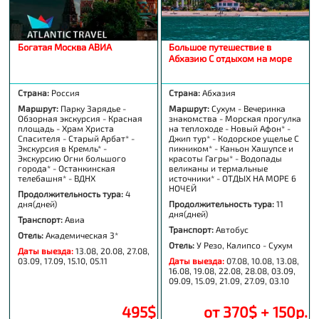
Богатая Москва АВИА
Большое путешествие в
Абхазию С отдыхом на море
Страна:
Россия
Страна:
Абхазия
Маршрут:
Парку Зарядье -
Маршрут:
Сухум - Вечеринка
Обзорная экскурсия - Красная
знакомства - Морская прогулка
площадь - Храм Христа
на теплоходе - Новый Афон* -
Спасителя - Старый Арбат* -
Джип тур* - Кодорское ущелье С
Экскурсия в Кремль* -
пикником* - Каньон Хашупсе и
Экскурсию Огни большого
красоты Гагры* - Водопады
города* - Останкинская
великаны и термальные
телебашня* - ВДНХ
источники* - ОТДЫХ НА МОРЕ 6
НОЧЕЙ
Продолжительность тура:
4
дня(дней)
Продолжительность тура:
11
дня(дней)
Транспорт:
Авиа
Транспорт:
Автобус
Отель:
Академическая 3*
Отель:
У Резо, Калипсо - Сухум
Даты выезда:
13.08, 20.08, 27.08,
03.09, 17.09, 15.10, 05.11
Даты выезда:
07.08, 10.08, 13.08,
16.08, 19.08, 22.08, 28.08, 03.09,
09.09, 15.09, 21.09, 27.09, 03.10
495$
от 370$ + 150р.