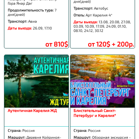
дня(дней)
Гора Янар Даг
Транспорт:
Автобус
Продолжительность тура:
7
дня(дней)
Отель:
Арт Карелия 4*
Транспорт:
Авиа
Даты выезда:
13.08, 20.08, 27.08,
03.09, 10.09, 17.09, 24.09, 01.10,
Даты выезда:
26.09, 17.10
08.10, 24.12, 30.12
от 810$
от 120$ + 200р.
Аутентичная Карелия ЖД
Блистательный Санкт-
Петербург и Карелия*
Страна:
Россия
Страна:
Россия
Маршрут:
Деревня Койриноя-
Маршрут:
Обзорная экскурсия -