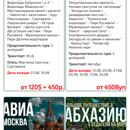
Водопады Койриноя 1 и 2* -
Петропавловская крепость -
Водопады Юканкоски* -
Ночная прогулка на теплоходе*
Месторождение камня граната*
- Экскурсия ночная с
- Чаепитие с калитками - Гору
разведением мостов* -
Паасонвуори - Сортавала -
Карелия* - Тохминские
Ладожские шхеры* - Остров
водопады* - Парк Рускеала* -
Валаам* - Центр шунгита -
Мраморный каньон* - Гора
Дегустация настоек - Парк
Паасо* - Царское Село* -
Рускеала - Мраморный каньон -
Екатерининский дворец* -
Парк Долина водопадов
Экскурсия по рекам и каналам*
- Кронштадт - Петергоф -
Продолжительность тура:
5
Нижний парк
дня(дней)
Продолжительность тура:
5
Транспорт:
Ж/Д
дня(дней)
Отель:
Местечко Светлое -
Транспорт:
Автобус
Сортавала
Даты выезда:
13.08, 20.08, 27.08,
Даты выезда:
27.08, 10.09
03.09, 10.09, 17.09, 24.09
от 120$ + 450р.
от 450Byn