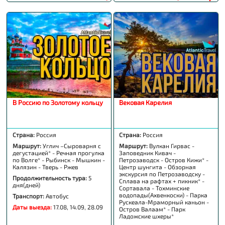
В Россию по Золотому кольцу
Вековая Карелия
Страна:
Россия
Страна:
Россия
Маршрут:
Углич –Сыроварня с
Маршрут:
Вулкан Гирвас -
дегустацией* - Речная прогулка
Заповедник Кивач -
по Волге* - Рыбинск - Мышкин -
Петрозаводск - Остров Кижи* -
Калязин - Тверь - Ржев
Центр шунгита - Обзорная
экскурсия по Петрозаводску -
Продолжительность тура:
5
Сплава на рафтах + пикник* -
дня(дней)
Сортавала - Тохминские
водопады(Ахвенкоски) - Парка
Транспорт:
Автобус
Рускеала-Мраморный каньон -
Даты выезда:
17.08, 14.09, 28.09
Остров Валаам* - Парк
Ладожские шхеры*