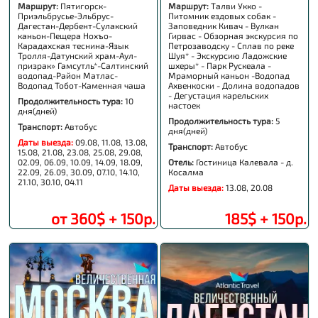
Маршрут:
Пятигорск-
Маршрут:
Талви Укко -
Приэльбрусье-Эльбрус-
Питомник ездовых собак -
Дагестан-Дербент-Сулакский
Заповедник Кивач - Вулкан
каньон-Пещера Нохъо-
Гирвас - Обзорная экскурсия по
Карадахская теснина-Язык
Петрозаводску - Сплав по реке
Тролля-Датунский храм-Аул-
Шуя* - Экскурсию Ладожские
призрак» Гамсутль*-Салтинский
шхеры* - Парк Рускеала -
водопад-Район Матлас-
Мраморный каньон -Водопад
Водопад Тобот-Каменная чаша
Ахвенкоски - Долина водопадов
- Дегустация карельских
Продолжительность тура:
10
настоек
дня(дней)
Продолжительность тура:
5
Транспорт:
Автобус
дня(дней)
Даты выезда:
09.08, 11.08, 13.08,
Транспорт:
Автобус
15.08, 21.08, 23.08, 25.08, 29.08,
02.09, 06.09, 10.09, 14.09, 18.09,
Отель:
Гостиница Калевала - д.
22.09, 26.09, 30.09, 07.10, 14.10,
Косалма
21.10, 30.10, 04.11
Даты выезда:
13.08, 20.08
от 360$ + 150р.
185$ + 150р.