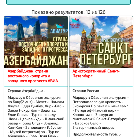
Показано результатов:
12
из
126
Азербайджан: страна
Аристократичный Санкт-
восточного колорита и
Петербург
западного прогресса АВИА
Страна:
Азербайджан
Страна:
Россия
Маршрут:
Обзорная экскурсия
Маршрут:
Обзорная экскурсия -
по Баку(2 дня) - Мечети Шамахи
Петропавловскую крепость -
Джума, Едди Гумбез, Дири-Баб -
Экскурсия По рекам и каналам*
Озеро Нохургёля - Водопад
- Петергоф-Нижний парк -
Едди Гозель - Тур по городу
Кронштадт - Экскурсия
Шеки - Церковь Уди - Шекинский
Мистический Санкт-Петербург*
базар - Город Огуз - Водопад
- Царское Село -
Хал-Хал - Заповедник Гобустан
Екатерининский дворец
- Музей петроглифов - Тур по
Продолжительность тура:
5
Абшерону - Храм Огня Баку -