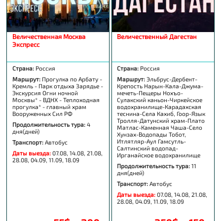
Величественная Москва
Величественный Дагестан
Экспресс
Страна:
Россия
Страна:
Россия
Маршрут:
Прогулка по Арбату -
Маршрут:
Эльбрус-Дербент-
Кремль - Парк отдыха Зарядье -
Крепость Нарын-Кала-Джума-
Экскурсия Огни ночной
мечеть-Пещеры Нохъо-
Москвы* - ВДНХ - Теплоходная
Сулакский каньон-Чиркейское
прогулка* - главный храм
водохранилище-Карадахская
Вооруженных Сил РФ
теснина-Села Кахиб, Гоор-Язык
Тролля-Датунский храм-Плато
Продолжительность тура:
4
Матлас-Каменная Чаша-Село
дня(дней)
Хунзах-Водопады Тобот,
Итлятляр-Аул Гамсутль-
Транспорт:
Автобус
Салтинский водопад-
Даты выезда:
07.08, 14.08, 21.08,
Ирганайское водохранилище
28.08, 04.09, 11.09, 18.09
Продолжительность тура:
11
дня(дней)
Транспорт:
Автобус
Даты выезда:
07.08, 14.08, 21.08,
28.08, 04.09, 11.09, 18.09