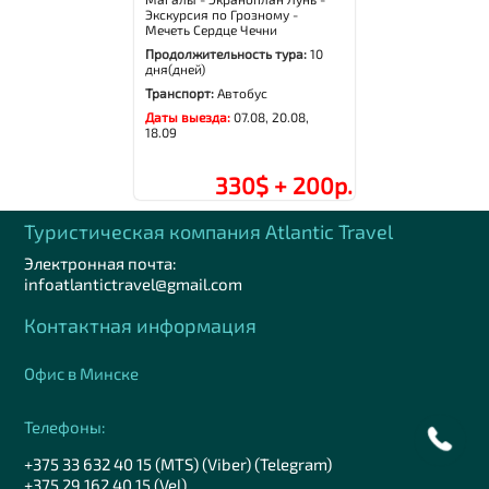
Экскурсия по Грозному -
Мечеть Сердце Чечни
Продолжительность тура:
10
дня(дней)
Транспорт:
Автобус
Даты выезда:
07.08, 20.08,
18.09
330$ + 200р.
Туристическая компания Аtlantic Travel
Электронная почта:
infoatlantictravel@gmail.com
Контактная информация
Офис в Минске
Телефоны:
+375 33 632 40 15 (MTS) (Viber) (Telegram)
+375 29 162 40 15 (Vel)