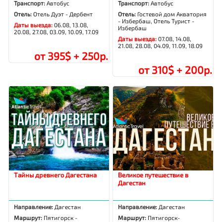
Транспорт:
Автобус
Транспорт:
Автобус
Отель:
Отель Дуэт - Дербент
Отель:
Гостевой дом Акватория
- Избербаш, Отель Турист -
Даты выезда:
06.08, 13.08,
Избербаш
20.08, 27.08, 03.09, 10.09, 17.09
Даты выезда:
07.08, 14.08,
21.08, 28.08, 04.09, 11.09, 18.09
от 395$ + 250р.
от 310$ + 200р.
Тайны древнего Дагестана
Великое путешествие в
Дагестан
Направление:
Дагестан
Направление:
Дагестан
Маршрут:
Пятигорск -
Маршрут:
Пятигорск-