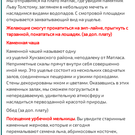
Мы отправимся на плато Матлас, где увидим памятник
Льву Толстому, заглянем в небольшую мечеть и
насладимся видами водопадов. С смотровой площадки
открывается захватывающий вид на ущелье.
Желающие смогут прокатиться на зип-лайне, прыгнуть с
тарзанкой, покататься на лошадях. (за доп. плату)
Каменная чаша
Каменной чашей называют одну
из ущелий Хунзахского района, неподалеку от Матласа.
Неприметные скалы прячут внутри себя совершенно
иной мир. Это ущелье состоит из нескольких сводчатых
залов, соединенных пещерами и узкими проходами.
Стены декорированы мхом и цветами. Оказавшись в этих
каменных залах, мы сможем погрузиться в
непередаваемую, удивительную атмосферу и
насладиться первозданной красотой природы.
Обед (за доп. плату)
Посещение урбечной мельницы
. Вы увидите старинные
каменные жернова, которые и сегодня
перемалывают семена льна, абрикосовых косточек,