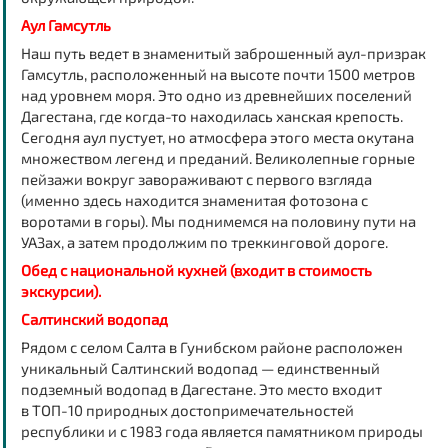
Аул Гамсутль
Наш путь ведет в знаменитый заброшенный аул-призрак
Гамсутль, расположенный на высоте почти 1500 метров
над уровнем моря. Это одно из древнейших поселений
Дагестана, где когда-то находилась ханская крепость.
Сегодня аул пустует, но атмосфера этого места окутана
множеством легенд и преданий. Великолепные горные
пейзажи вокруг завораживают с первого взгляда
(именно здесь находится знаменитая фотозона с
воротами в горы). Мы поднимемся на половину пути на
УАЗах, а затем продолжим по треккинговой дороге.
Обед с национальной кухней (входит в стоимость
экскурсии).
Салтинский водопад
Рядом с селом Салта в Гунибском районе расположен
уникальный Салтинский водопад — единственный
подземный водопад в Дагестане. Это место входит
в ТОП-10 природных достопримечательностей
республики и с 1983 года является памятником природы