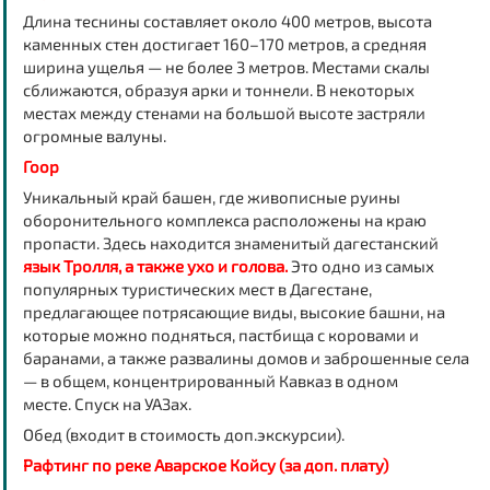
Длина теснины составляет около 400 метров, высота
каменных стен достигает 160–170 метров, а средняя
ширина ущелья — не более 3 метров. Местами скалы
сближаются, образуя арки и тоннели. В некоторых
местах между стенами на большой высоте застряли
огромные валуны.
Гоор
Уникальный край башен, где живописные руины
оборонительного комплекса расположены на краю
пропасти.
Здесь находится знаменитый дагестанский
язык Тролля, а также ухо и голова.
Это одно из самых
популярных туристических мест в Дагестане,
предлагающее потрясающие виды, высокие башни, на
которые можно подняться, пастбища с коровами и
баранами, а также развалины домов и заброшенные села
— в общем, концентрированный Кавказ в одном
месте.
Спуск на УАЗах.
Обед (входит в стоимость доп.экскурсии).
Рафтинг по реке Аварское Койсу (за доп. плату)