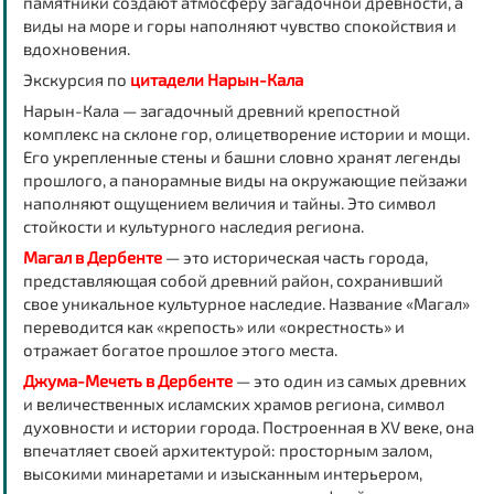
памятники создают атмосферу загадочной древности, а
виды на море и горы наполняют чувство спокойствия и
вдохновения.
Экскурсия по
цитадели Нарын-Кала
Нарын-Кала — загадочный древний крепостной
комплекс на склоне гор, олицетворение истории и мощи.
Его укрепленные стены и башни словно хранят легенды
прошлого, а панорамные виды на окружающие пейзажи
наполняют ощущением величия и тайны. Это символ
стойкости и культурного наследия региона.
Магал в Дербенте
— это историческая часть города,
представляющая собой древний район, сохранивший
свое уникальное культурное наследие. Название «Магал»
переводится как «крепость» или «окрестность» и
отражает богатое прошлое этого места.
Джума-Мечеть в Дербенте
— это один из самых древних
и величественных исламских храмов региона, символ
духовности и истории города. Построенная в XV веке, она
впечатляет своей архитектурой: просторным залом,
высокими минаретами и изысканным интерьером,