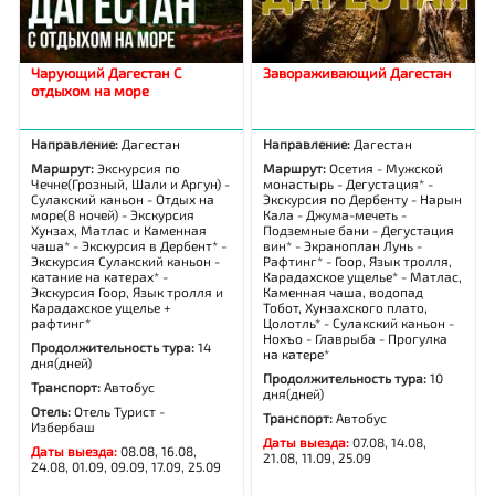
Чарующий Дагестан С
Завораживающий Дагестан
отдыхом на море
Направление:
Дагестан
Направление:
Дагестан
Маршрут:
Экскурсия по
Маршрут:
Осетия - Мужской
Чечне(Грозный, Шали и Аргун) -
монастырь - Дегустация* -
Сулакский каньон - Отдых на
Экскурсия по Дербенту - Нарын
море(8 ночей) - Экскурсия
Кала - Джума-мечеть -
Хунзах, Матлас и Каменная
Подземные бани - Дегустация
чаша* - Экскурсия в Дербент* -
вин* - Экраноплан Лунь -
Экскурсия Сулакский каньон -
Рафтинг* - Гоор, Язык тролля,
катание на катерах* -
Карадахское ущелье* - Матлас,
Экскурсия Гоор, Язык тролля и
Каменная чаша, водопад
Карадахское ущелье +
Тобот, Хунзахского плато,
рафтинг*
Цолотль* - Сулакский каньон -
Нохъо - Главрыба - Прогулка
Продолжительность тура:
14
на катере*
дня(дней)
Продолжительность тура:
10
Транспорт:
Автобус
дня(дней)
Отель:
Отель Турист -
Транспорт:
Автобус
Избербаш
Даты выезда:
07.08, 14.08,
Даты выезда:
08.08, 16.08,
21.08, 11.09, 25.09
24.08, 01.09, 09.09, 17.09, 25.09