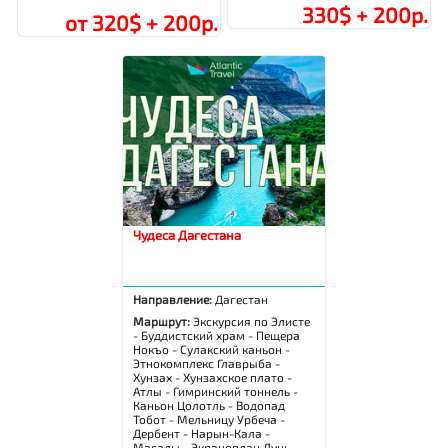
330$ + 200р.
от 320$ + 200р.
Чудеса Дагестана
Направление:
Дагестан
Маршрут:
Экскурсия по Элисте
- Буддистский храм - Пещера
Нокъо - Сулакский каньон -
Этнокомплекс Главрыба -
Хунзах - Хунзахское плато -
Атлы - Гимринский тоннель -
Каньон Цолотль - Водопад
Тобот - Мельницу Урбеча -
Дербент - Нарын-Кала -
Магалы - Экраноплан Лунь -