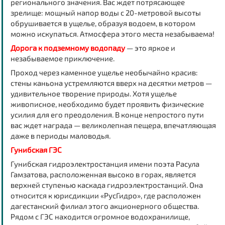
регионального значения. Вас ждет потрясающее
зрелище: мощный напор воды с 20-метровой высоты
обрушивается в ущелье, образуя водоем, в котором
можно искупаться. Атмосфера этого места незабываема!
Дорога к подземному водопаду
— это яркое и
незабываемое приключение.
Проход через каменное ущелье необычайно красив:
стены каньона устремляются вверх на десятки метров —
удивительное творение природы. Хотя ущелье
живописное, необходимо будет проявить физические
усилия для его преодоления. В конце непростого пути
вас ждет награда — великолепная пещера, впечатляющая
даже в периоды маловодья.
Гунибская ГЭС
Гунибская гидроэлектростанция имени поэта Расула
Гамзатова, расположенная высоко в горах, является
верхней ступенью каскада гидроэлектростанций. Она
относится к юрисдикции «РусГидро», где расположен
дагестанский филиал этого акционерного общества.
Рядом с ГЭС находится огромное водохранилище,