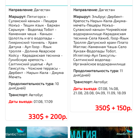
Направление:
Дагестан
Направление:
Дагестан
Маршрут:
Пятигорск -
Маршрут:
Эльбрус-Дербент-
Сулакский каньон - Пещера
Крепость Нарын-Кала-Джума-
Нохъо - Тещин язык - Бархан
мечеть-Пещеры Нохъо-
Сарыкум - Водопад Тобот -
Сулакский каньон-Чиркейское
Каменная чаша - Каньон
водохранилище-Карадахская
Цолотль и его водопады -
теснина-Села Кахиб, Гоор-Язык
Гимринский тоннель - Храм
Тролля-Датунский храм-Плато
Датуна - Аул Гоор - Язык
Матлас-Каменная Чаша-Село
тролля - Долина Аварское
Хунзах-Водопады Тобот,
Койсу - Карадахская теснина -
Итлятляр-Аул Гамсутль-
Гунибскую крепость -
Салтинский водопад-
Салтинский ущелье - Аул
Ирганайское водохранилище
Гамсутль - Чохские террасы -
Продолжительность тура:
11
Дербент - Нарын-Кала - Джума
дня(дней)
Мечеть
Транспорт:
Автобус
Продолжительность тура:
10
дня(дней)
Даты выезда:
07.08, 14.08,
21.08, 28.08, 04.09, 11.09, 18.09
Транспорт:
Автобус
Даты выезда:
07.08, 17.09
350$ + 150р.
330$ + 200р.