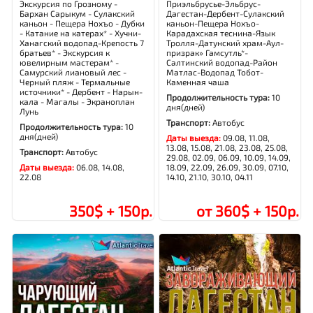
Экскурсия по Грозному -
Приэльбрусье-Эльбрус-
Бархан Сарыкум - Сулакский
Дагестан-Дербент-Сулакский
каньон - Пещера Нохъо - Дубки
каньон-Пещера Нохъо-
- Катание на катерах* - Хучни-
Карадахская теснина-Язык
Ханагский водопад-Крепость 7
Тролля-Датунский храм-Аул-
братьев* - Экскурсия к
призрак» Гамсутль*-
ювелирным мастерам* -
Салтинский водопад-Район
Самурский лиановый лес -
Матлас-Водопад Тобот-
Черный пляж - Термальные
Каменная чаша
источники* - Дербент - Нарын-
Продолжительность тура:
10
кала - Магалы - Экраноплан
дня(дней)
Лунь
Транспорт:
Автобус
Продолжительность тура:
10
дня(дней)
Даты выезда:
09.08, 11.08,
13.08, 15.08, 21.08, 23.08, 25.08,
Транспорт:
Автобус
29.08, 02.09, 06.09, 10.09, 14.09,
Даты выезда:
06.08, 14.08,
18.09, 22.09, 26.09, 30.09, 07.10,
22.08
14.10, 21.10, 30.10, 04.11
350$ + 150р.
от 360$ + 150р.