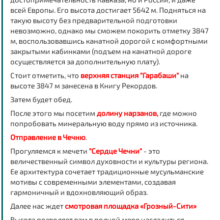
всей Европы. Его высота достигает 5642 м. Подняться на
такую высоту без предварительной подготовки
невозможно, однако мы сможем покорить отметку 3847
м, воспользовавшись канатной дорогой с комфортными
закрытыми кабинками (подъем на канатной дороге
осуществляется за дополнительную плату).
Стоит отметить, что
верхняя станция "Гарабаши"
на
высоте 3847 м занесена в Книгу Рекордов.
Затем будет обед.
После этого мы посетим
долину нарзанов,
где можно
попробовать минеральную воду прямо из источника.
Отправление в Чечню
.
Прогуляемся к мечети
"Сердце Чечни"
- это
величественный символ духовности и культуры региона.
Ее архитектура сочетает традиционные мусульманские
мотивы с современными элементами, создавая
гармоничный и вдохновляющий образ.
Далее нас ждет
смотровая площадка «Грозный-Сити»
Высота позволяет вам в полной мере насладиться