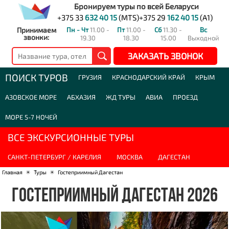
Бронируем туры по всей Беларуси
+375 33
632 40 15
(MTS)
+375 29
162 40 15
(A1)
Принимаем
Пн - Чт
11.00 -
Пт
11.00 -
Сб
11.30 -
Вс
звонки:
19.30
18.30
15.00
Выходной
ЗАКАЗАТЬ ЗВОНОК
ПОИСК ТУРОВ
ГРУЗИЯ
КРАСНОДАРСКИЙ КРАЙ
КРЫМ
АЗОВСКОЕ МОРЕ
АБХАЗИЯ
ЖД ТУРЫ
АВИА
ПРОЕЗД
МОРЕ 5-7 НОЧЕЙ
ВСЕ ЭКСКУРСИОННЫЕ ТУРЫ
САНКТ-ПЕТЕРБУРГ / КАРЕЛИЯ
МОСКВА
ДАГЕСТАН
Главная
☀
Туры
☀
Гостеприимный Дагестан
ГОСТЕПРИИМНЫЙ ДАГЕСТАН 2026