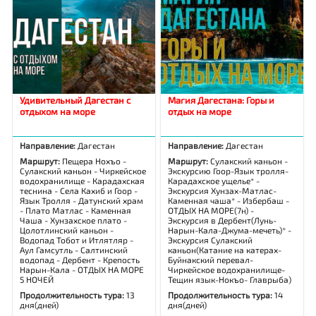
Удивительный Дагестан с
Магия Дагестана: Горы и
отдыхом на море
отдых на море
Направление:
Дагестан
Направление:
Дагестан
Маршрут:
Пещера Нохъо -
Маршрут:
Сулакский каньон -
Сулакский каньон - Чиркейское
Экскурсию Гоор-Язык тролля-
водохранилище - Карадахская
Карадахское ущелье* -
теснина - Села Кахиб и Гоор -
Экскурсия Хунзах-Матлас-
Язык Тролля - Датунский храм
Каменная чаша* - Избербаш -
- Плато Матлас - Каменная
ОТДЫХ НА МОРЕ(7н) -
Чаша - Хунзахское плато -
Экскурсия в Дербент(Лунь-
Цолотлинский каньон -
Нарын-Кала-Джума-мечеть)* -
Водопад Тобот и Итлятляр -
Экскурсия Сулакский
Аул Гамсутль - Салтинский
каньон(Катание на катерах-
водопад - Дербент - Крепость
Буйнакский перевал-
Нарын-Кала - ОТДЫХ НА МОРЕ
Чиркейское водохранилище-
5 НОЧЕЙ
Тещин язык-Нокъо- Главрыба)
Продолжительность тура:
13
Продолжительность тура:
14
дня(дней)
дня(дней)