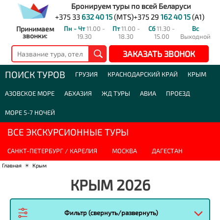
Бронируем туры по всей Беларуси
+375 33
632 40 15
(MTS)
+375 29
162 40 15
(A1)
Принимаем
Пн - Чт
11.00 -
Пт
11.00 -
Сб
11.30 -
Вс
звонки:
19.30
18.30
15.00
Выходной
ЗАКАЗАТЬ ЗВОНОК
ПОИСК ТУРОВ
ГРУЗИЯ
КРАСНОДАРСКИЙ КРАЙ
КРЫМ
АЗОВСКОЕ МОРЕ
АБХАЗИЯ
ЖД ТУРЫ
АВИА
ПРОЕЗД
МОРЕ 5-7 НОЧЕЙ
ВСЕ ЭКСКУРСИОННЫЕ ТУРЫ
САНКТ-ПЕТЕРБУРГ / КАРЕЛИЯ
МОСКВА
ДАГЕСТАН
Главная
☀
Крым
КРЫМ 2026
Фильтр (свернуть/развернуть)