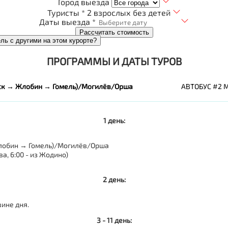
Город выезда
Туристы *
2 взрослых без детей
Даты выезда *
Рассчитать стоимость
ель с другими на этом курорте?
ПРОГРАММЫ И ДАТЫ ТУРОВ
ск → Жлобин → Гомель)/Могилёв/Орша
АВТОБУС #2 
1 день:
лобин → Гомель)/Могилёв/Орша
а, 6:00 - из Жодино)
2 день:
вине дня.
3 - 11 день: