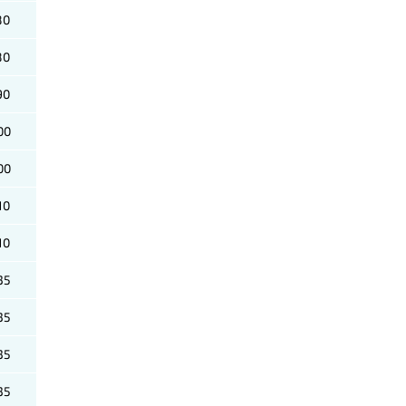
80
80
90
00
00
10
10
35
35
35
35