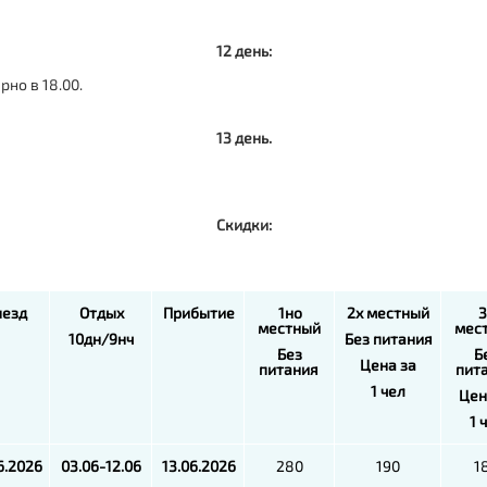
12 день:
но в 18.00.
13 день.
Скидки:
езд
Отдых
Прибытие
1но
2х местный
3
местный
мес
10дн/9нч
Без питания
Без
Б
Цена за
питания
пит
1 чел
Цен
1 
6.2026
03.06-12.06
13.06.2026
280
190
1