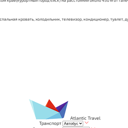
ом крае(
курортный город Ейск
)
на расстоянии около 450 м от гале
спальная кровать, холодильник, телевизор, кондиционер, туалет, д
Atlantic Travel
Транспорт