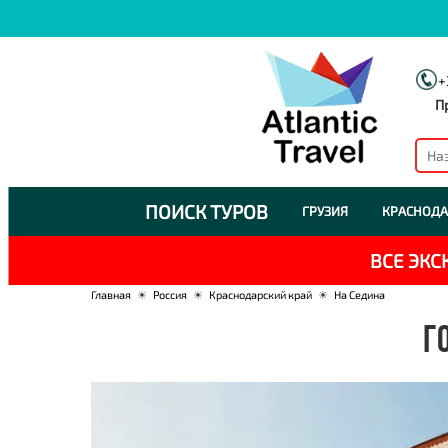
+
П
ПОИСК ТУРОВ
ГРУЗИЯ
КРАСНОДА
ВСЕ ЭК
Главная
☀
Россия
☀
Краснодарский край
☀
На Седина
Г