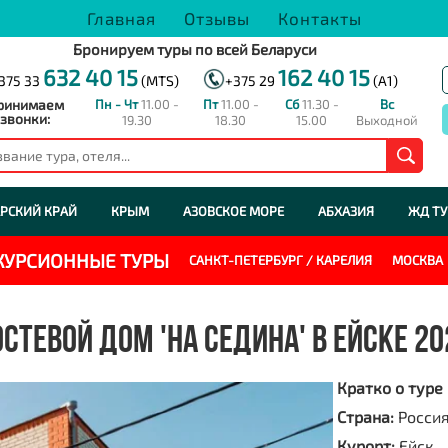
Главная
Отзывы
Контакты
Бронируем туры по всей Беларуси
632 40 15
162 40 15
375 33
(MTS)
+375 29
(A1)
ринимаем
Пн - Чт
11.00 -
Пт
11.00 -
Сб
11.30 -
Вс
звонки:
19.30
18.30
15.00
Выходной
РСКИЙ КРАЙ
КРЫМ
АЗОВСКОЕ МОРЕ
АБХАЗИЯ
ЖД Т
СКУРСИОННЫЕ ТУРЫ
САНКТ-ПЕТЕРБУРГ / КАРЕЛИЯ
МОСКВА
ОСТЕВОЙ ДОМ 'НА СЕДИНА' В ЕЙСКЕ 20
Кратко о туре
Страна:
Росси
Курорт:
Ейск