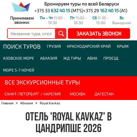
Бронируем туры по всей Беларуси
+375 33
632 40 15
(MTS)
+375 29
162 40 15
(A1)
Принимаем
Пн - Чт
11.00 -
Пт
11.00 -
Сб
11.30 -
Вс
звонки:
19.30
18.30
15.00
Выходной
ЗАКАЗАТЬ ЗВОНОК
ПОИСК ТУРОВ
ГРУЗИЯ
КРАСНОДАРСКИЙ КРАЙ
КРЫМ
АЗОВСКОЕ МОРЕ
АБХАЗИЯ
ЖД ТУРЫ
АВИА
ПРОЕЗД
МОРЕ 5-7 НОЧЕЙ
ВСЕ ЭКСКУРСИОННЫЕ ТУРЫ
САНКТ-ПЕТЕРБУРГ / КАРЕЛИЯ
МОСКВА
ДАГЕСТАН
Главная
☀
Абхазия
☀
Royal Kavkaz
ОТЕЛЬ 'ROYAL KAVKAZ' В
ЦАНДРИПШЕ 2026