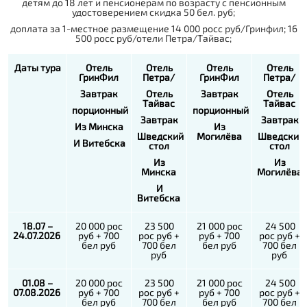
детям до 18 лет и пенсионерам по возрасту c пенсионным
удостоверением скидка 50 бел. руб;
доплата за 1-местное размещение 14 000 роcc руб/Гринфил; 16
500 росс руб/отели Петра/Тайвас;
Даты тура
Отель
Отель
Отель
Отель
ГринФил
Петра/
ГринФил
Петра/
Завтрак
Отель
Завтрак
Отель
Тайвас
Тайвас
порционный
порционный
Завтрак
Завтрак
Из Минска
Из
Шведский
Могилёва
Шведский
И Витебска
стол
стол
Из
Из
Минска
Могилёва
И
Витебска
18.07 –
20 000 рос
23 500
21 000 рос
24 500
24.07.2026
руб + 700
рос руб +
руб + 700
рос руб +
бел руб
700 бел
бел руб
700 бел
руб
руб
01.08 –
20 000 рос
23 500
21 000 рос
24 500
07.08.2026
руб + 700
рос руб +
руб + 700
рос руб +
бел руб
700 бел
бел руб
700 бел