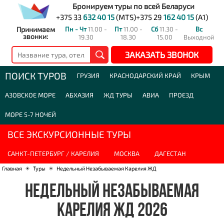
Бронируем туры по всей Беларуси
+375 33
632 40 15
(MTS)
+375 29
162 40 15
(A1)
Принимаем
Пн - Чт
11.00 -
Пт
11.00 -
Сб
11.30 -
Вс
звонки:
19.30
18.30
15.00
Выходной
ЗАКАЗАТЬ ЗВОНОК
ПОИСК ТУРОВ
ГРУЗИЯ
КРАСНОДАРСКИЙ КРАЙ
КРЫМ
АЗОВСКОЕ МОРЕ
АБХАЗИЯ
ЖД ТУРЫ
АВИА
ПРОЕЗД
МОРЕ 5-7 НОЧЕЙ
ВСЕ ЭКСКУРСИОННЫЕ ТУРЫ
САНКТ-ПЕТЕРБУРГ / КАРЕЛИЯ
МОСКВА
ДАГЕСТАН
Главная
☀
Туры
☀
Недельный Незабываемая Карелия ЖД
НЕДЕЛЬНЫЙ НЕЗАБЫВАЕМАЯ
КАРЕЛИЯ ЖД 2026