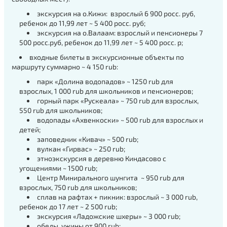
экскурсия на о.Кижи: взрослый 6 900 росс. руб,
ребенок до 11,99 лет ~ 5 400 росс. руб;
экскурсия на о.Валаам: взрослый и пенсионеры 7
500 росс.руб, ребенок до 11,99 лет ~ 5 400 росс. р;
входные билеты в экскурсионные объекты по
маршруту суммарно ~ 4 150 rub:
парк «Долина водопадов» ~ 1250 rub для
взрослых, 1 000 rub для школьников и пенсионеров;
горный парк «Рускеала» ~ 750 rub для взрослых,
550 rub для школьников;
водопады «Ахвенкоски» ~ 500 rub для взрослых и
детей;
заповедник «Кивач» ~ 500 rub;
вулкан «Гирвас» ~ 250 rub;
этноэкскурсия в деревню Киндасово с
угощениями ~ 1500 rub;
Центр Минирального шунгита ~ 950 rub для
взрослых, 750 rub для школьников;
сплав на рафтах + пикник: взрослый ~ 3 000 rub,
ребенок до 17 лет ~ 2 500 rub;
экскурсия «Ладожские шхеры» ~ 3 000 rub;
обеды, ужины от 900 rub;