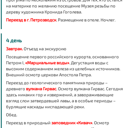
на материке по желанию посещение Музея резьбы по
дереву художника Кронида Гоголева.
Переезд в г. Петрозводск
. Размещение в отеле. Ночлег.
4 день
Завтрак.
Отъезд на экскурсию
Посещение
первого российского курорта
, основанного
Петром I,
«Марциальные воды»
.
Дегустация воды с
высоким содержанием железа из целебных источников.
Внешний осмотр церкови Апостола Петра.
Переезд до геологического памятника природы –
древнего
вулкана Гирвас
. Осмотр вулкана Гирвас. Сегодня
здесь никаких гор и извержений, а завораживающие
взгляд слои затвердевшей лавы, а в особые периоды –
бурлящие каскады ниспадающей реки.
Обед.
Переезд в природный
заповедник «Кивач»
.
Осмотр