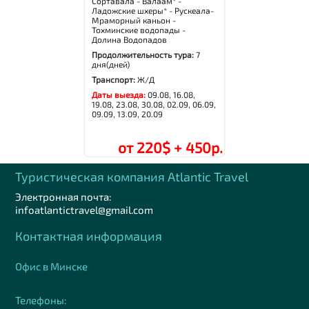
Сортавала - Валаам* -
Ладожские шхеры* - Рускеала-
Мраморный каньон -
Тохминские водопады -
Долина Водопадов
Продолжительность тура:
7
дня(дней)
Транспорт:
Ж/Д
Даты выезда:
09.08, 16.08,
19.08, 23.08, 30.08, 02.09, 06.09,
09.09, 13.09, 20.09
от 220$ + 450р.
Туристическая компания Аtlantic Travel
Электронная почта:
infoatlantictravel@gmail.com
Контактная информация
Офис в Минске
Телефоны: