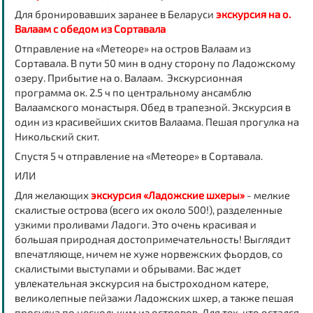
Для бронировавших заранее в Беларуси
экскурсия на о.
Валаам с обедом из Сортавала
Отправление на «Метеоре» на остров Валаам из
Сортавала. В пути 50 мин в одну сторону по Ладожскому
озеру. Прибытие на о. Валаам. Экскурсионная
программа ок. 2.5 ч по центральному ансамблю
Валаамского монастыря.
Обед
в трапезной. Экскурсия в
один из красивейших скитов Валаама. Пешая прогулка на
Никольский скит.
Спустя 5 ч отправление на «Метеоре» в Сортавала.
ИЛИ
Для желающих
экскурсия «Ладожские шхеры»
- мелкие
скалистые острова (всего их около 500!), разделенные
узкими проливами Ладоги. Это очень красивая и
большая природная достопримечательность! Выглядит
впечатляюще, ничем не хуже норвежских фьордов, со
скалистыми выступами и обрывами. Вас ждет
увлекательная экскурсия на быстроходном катере,
великолепные пейзажи Ладожских шхер, а также пешая
прогулка по нескольким из островов. Для тех, кто остался