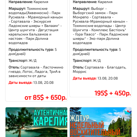
Направление:
Карелия
Направление:
Карелия
Маршрут:
Тохминские
Маршрут:
Выборг -
водопады(Ахвенкоски) - Парк
Выборгский замок - Парк
Рускеала - Мраморный каньон
Монрепо - Сортавала -
- Сортавала - Экскурсия
Рускеала-Мраморный каньон -
Ладожские шхеры + Валаам* -
Тохминские водопады - Центр
Центр шунгита - Дегустация
Шунгита - Комплекс Бастiонъ*
карельских бальзамов и
- Гора Паасо* - Парк Ладожские
настоек - Парк Долина
шхеры* - Эко-парк Долина
водопадов
водопадов
Продолжительность тура:
5
Продолжительность тура:
5
дня(дней)
дня(дней)
Транспорт:
Ж/Д
Транспорт:
Ж/Д
Отель:
Сортавала - Ласточкино
Отель:
Сортавала - Благодать,
гнездо, Лотос, Ладога, ТриА в
Моррис
зависимости от даты
Даты выезда:
13.08, 20.08
Даты выезда:
13.08, 20.08
195$ + 450р.
от 85$ + 650р.