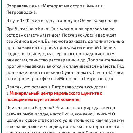
Отправление на «Метеоре» на остров Кижи из
Петрозводска.
В пути 1 ч 15 мин в одну сторону по Онежскому озеру
Прибытие на о.Кижи. Экскурсионная программа по
острову с местным гидом. После экскурсии вас ждет
свободное время. Вы можете заказать дополнительные
программы на острове: прогулка на конной бричке,
лодке, велосипеде, мастер-класс по традиционным
ремеслам, таинство реставрации и др. Дополнительные
программы заказываются и оплачиваются на месте. Гид
подскажет как это можно будет сделать. Спустя 3.5 часа
на острове трансфер на «Метеоре» в Петрозаводск
Для тех, кто остался в Петрозаводске
экскурсия
в
Минеральный центр карельского шунгита
с
посещением шунгитовой комнаты.
Чем славится Карелия? Уникальная природа, всегда
свежая рыба, ягоды, настойки и, конечно, шунгит! О
целебных свойствах этого удивительного камня узнали
еще наши далекие предки, но только полтора столетия
спустя врачи нашли ему применение. Очень многие