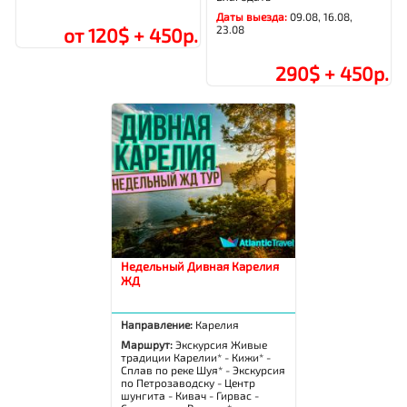
Даты выезда:
09.08, 16.08,
23.08
от 120$ + 450р.
290$ + 450р.
Недельный Дивная Карелия
ЖД
Направление:
Карелия
Маршрут:
Экскурсия Живые
традиции Карелии* - Кижи* -
Сплав по реке Шуя* - Экскурсия
по Петрозаводску - Центр
шунгита - Кивач - Гирвас -