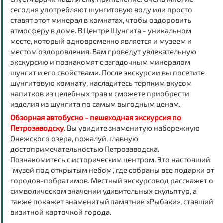
сегодня употребляют шунгитовую воду или просто
ставят этот минерал в комнатах, чтобы оздоровить
атмосферу в доме. В Центре Шунгита - уникальном
месте, который одновременно является и музеем и
местом оздоровления. Вам проведут увлекательную
экскурсию и познакомят с загадочным минералом
шунгит и его свойствами. После экскурсии вы посетите
шунгитовую комнату, насладитесь терпким вкусом
напитков из целебных трав и сможете приобрести
изделия из шунгита по самым выгодным ценам.
Обзорная автобусно - пешеходная экскурсия по
Петрозаводску
.
Вы увидите знаменитую набережную
Онежского озера, пожалуй, главную
достопримечательностью Петрозаводска.
Познакомитесь с историческим центром. Это настоящий
"музей под открытым небом", где собраны все подарки от
городов-побратимов. Местный экскурсовод расскажет о
символическом значении удивительных скульптур, а
также покажет знаменитый памятник «Рыбаки», ставший
визитной карточкой города.