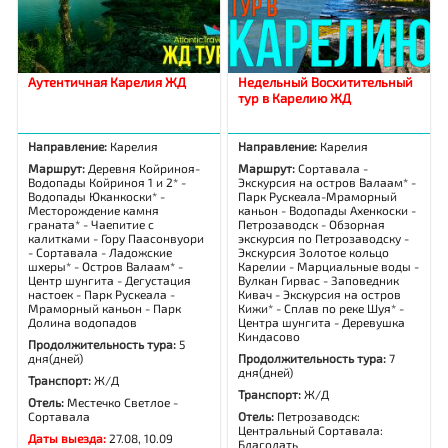
Аутентичная Карелия ЖД
Недельный Восхитительный
тур в Карелию ЖД
Направление:
Карелия
Направление:
Карелия
Маршрут:
Деревня Койриноя-
Маршрут:
Сортавала -
Водопады Койриноя 1 и 2* -
Экскурсия на остров Валаам* -
Водопады Юканкоски* -
Парк Рускеала-Мраморный
Месторождение камня
каньон - Водопады Ахенкоски -
граната* - Чаепитие с
Петрозаводск - Обзорная
калитками - Гору Паасонвуори
экскурсия по Петрозаводску -
- Сортавала - Ладожские
Экскурсия Золотое кольцо
шхеры* - Остров Валаам* -
Карелии - Марциальные воды -
Центр шунгита - Дегустация
Вулкан Гирвас - Заповедник
настоек - Парк Рускеала -
Кивач - Экскурсия на остров
Мраморный каньон - Парк
Кижи* - Сплав по реке Шуя* -
Долина водопадов
Центра шунгита - Деревушка
Киндасово
Продолжительность тура:
5
дня(дней)
Продолжительность тура:
7
дня(дней)
Транспорт:
Ж/Д
Транспорт:
Ж/Д
Отель:
Местечко Светлое -
Сортавала
Отель:
Петрозаводск:
Центральный Сортавала:
Даты выезда:
27.08, 10.09
Благодать