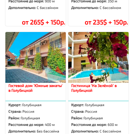
Расстояние до моря:
900 м
Расстояние до моря:
350 м
Дополнительно:
С бассейном
Дополнительно:
С бассейном
от 265$ + 150р.
от 235$ + 150р.
Гостевой дом 'Южные закаты'
Гостиница 'На Зелёной' в
в Голубицкой
Голубицкой
Курорт:
Голубицкая
Курорт:
Голубицкая
Страна:
Россия
Страна:
Россия
Район:
Голубицкая
Район:
Голубицкая
Расстояние до моря:
400 м
Расстояние до моря:
600 м
Дополнительно:
Без бассейна
Дополнительно:
С бассейном