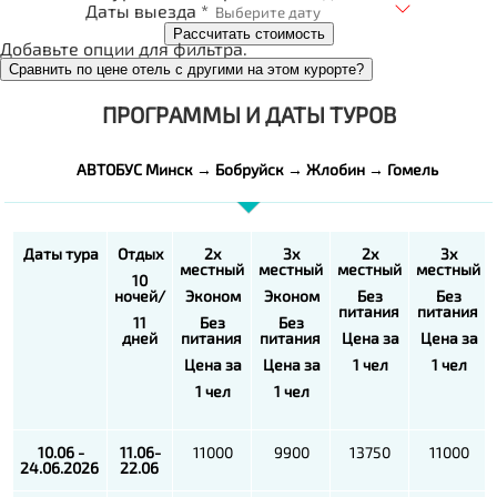
Даты выезда *
Рассчитать стоимость
Добавьте опции для фильтра.
Сравнить по цене отель с другими на этом курорте?
ПРОГРАММЫ И ДАТЫ ТУРОВ
АВТОБУС Минск → Бобруйск → Жлобин → Гомель
Даты тура
Отдых
2х
3х
2х
3х
местный
местный
местный
местный
10
ночей/
Эконом
Эконом
Без
Без
питания
питания
11
Без
Без
дней
питания
питания
Цена за
Цена за
Цена за
Цена за
1
чел
1
чел
1
чел
1
чел
10.06 -
11.06-
11000
9900
13750
11000
24.06.2026
22.06