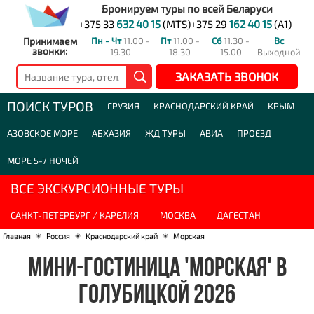
Бронируем туры по всей Беларуси
+375 33
632 40 15
(MTS)
+375 29
162 40 15
(A1)
Принимаем
Пн - Чт
11.00 -
Пт
11.00 -
Сб
11.30 -
Вс
звонки:
19.30
18.30
15.00
Выходной
ЗАКАЗАТЬ ЗВОНОК
ПОИСК ТУРОВ
ГРУЗИЯ
КРАСНОДАРСКИЙ КРАЙ
КРЫМ
АЗОВСКОЕ МОРЕ
АБХАЗИЯ
ЖД ТУРЫ
АВИА
ПРОЕЗД
МОРЕ 5-7 НОЧЕЙ
ВСЕ ЭКСКУРСИОННЫЕ ТУРЫ
САНКТ-ПЕТЕРБУРГ / КАРЕЛИЯ
МОСКВА
ДАГЕСТАН
Главная
☀
Россия
☀
Краснодарский край
☀
Морская
МИНИ-ГОСТИНИЦА 'МОРСКАЯ' В
ГОЛУБИЦКОЙ 2026