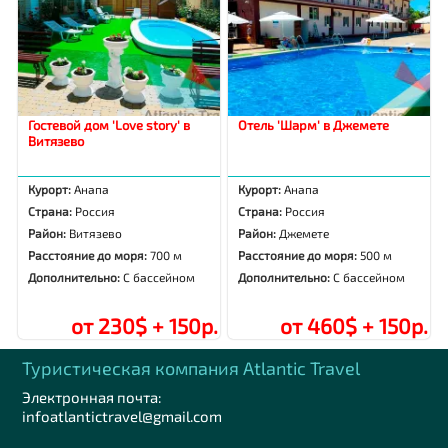
Гостевой дом 'Love story' в
Отель 'Шарм' в Джемете
Витязево
Курорт:
Анапа
Курорт:
Анапа
Страна:
Россия
Страна:
Россия
Район:
Витязево
Район:
Джемете
Расстояние до моря:
700 м
Расстояние до моря:
500 м
Дополнительно:
С бассейном
Дополнительно:
С бассейном
от 230$ + 150р.
от 460$ + 150р.
Туристическая компания Аtlantic Travel
Электронная почта:
infoatlantictravel@gmail.com