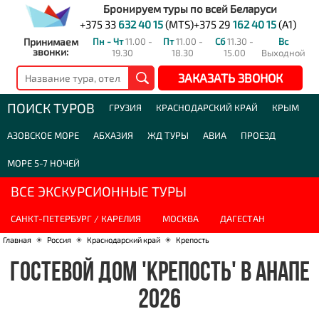
Бронируем туры по всей Беларуси
+375 33
632 40 15
(MTS)
+375 29
162 40 15
(A1)
Принимаем
Пн - Чт
11.00 -
Пт
11.00 -
Сб
11.30 -
Вс
звонки:
19.30
18.30
15.00
Выходной
ЗАКАЗАТЬ ЗВОНОК
ПОИСК ТУРОВ
ГРУЗИЯ
КРАСНОДАРСКИЙ КРАЙ
КРЫМ
АЗОВСКОЕ МОРЕ
АБХАЗИЯ
ЖД ТУРЫ
АВИА
ПРОЕЗД
МОРЕ 5-7 НОЧЕЙ
ВСЕ ЭКСКУРСИОННЫЕ ТУРЫ
САНКТ-ПЕТЕРБУРГ / КАРЕЛИЯ
МОСКВА
ДАГЕСТАН
Главная
☀
Россия
☀
Краснодарский край
☀
Крепость
ГОСТЕВОЙ ДОМ 'КРЕПОСТЬ' В АНАПЕ
2026