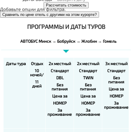
Рассчитать стоимость
Добавьте опции для фильтра.
Сравнить по цене отель с другими на этом курорте?
ПРОГРАММЫ И ДАТЫ ТУРОВ
АВТОБУС Минск → Бобруйск → Жлобин → Гомель
Даты тура
Отдых
2х местный
2х местный
3х местный
10
Стандарт
Стандарт
Стандарт
ночей/
DBL
TWIN
Без
11
питания
Без
Без
дней
питания
питания
Цена за
Цена за
Цена за
НОМЕР
НОМЕР
НОМЕР
За
проживание
За
За
проживание
проживание