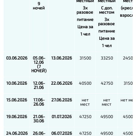
местный
местный
место
9
ночей
3х
С доп.
(кресло
разовое
местом
взросл
питание
3х
разовое
Цена за
питание
1 чел
Цена за
1 чел
03.06.2026
05.06-
13.06.2026
31500
33250
24500
12.06
(7
НОЧЕЙ)
10.06.2026
12.06-
22.06.2026
40500
42750
31500
21.06
15.06.2026
17.06-
27.06.2026
нет
нет
нет мес
26.06
мест
мест
19.06.2026
21.06-
01.07.2026
47250
49500
45000
30.06
24.06.2026
26.06-
06.07.2026
47250
49500
45000