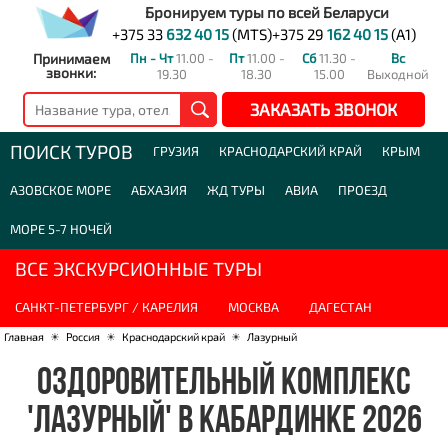
Бронируем туры по всей Беларуси
+375 33
632 40 15
(MTS)
+375 29
162 40 15
(A1)
Принимаем
Пн - Чт
11.00 -
Пт
11.00 -
Сб
11.30 -
Вс
звонки:
19.30
18.30
15.00
Выходной
ЗАКАЗАТЬ ЗВОНОК
ПОИСК ТУРОВ
ГРУЗИЯ
КРАСНОДАРСКИЙ КРАЙ
КРЫМ
АЗОВСКОЕ МОРЕ
АБХАЗИЯ
ЖД ТУРЫ
АВИА
ПРОЕЗД
МОРЕ 5-7 НОЧЕЙ
ВСЕ ЭКСКУРСИОННЫЕ ТУРЫ
САНКТ-ПЕТЕРБУРГ / КАРЕЛИЯ
МОСКВА
ДАГЕСТАН
Главная
☀
Россия
☀
Краснодарский край
☀
Лазурный
ОЗДОРОВИТЕЛЬНЫЙ КОМПЛЕКС
'ЛАЗУРНЫЙ' В КАБАРДИНКЕ 2026