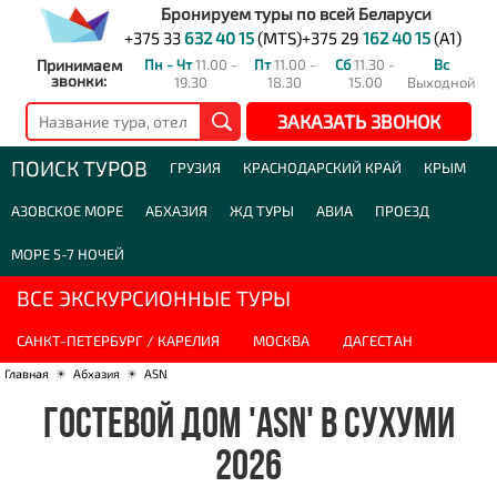
Бронируем туры по всей Беларуси
+375 33
632 40 15
(MTS)
+375 29
162 40 15
(A1)
Принимаем
Пн - Чт
11.00 -
Пт
11.00 -
Сб
11.30 -
Вс
звонки:
19.30
18.30
15.00
Выходной
ЗАКАЗАТЬ ЗВОНОК
ПОИСК ТУРОВ
ГРУЗИЯ
КРАСНОДАРСКИЙ КРАЙ
КРЫМ
АЗОВСКОЕ МОРЕ
АБХАЗИЯ
ЖД ТУРЫ
АВИА
ПРОЕЗД
МОРЕ 5-7 НОЧЕЙ
ВСЕ ЭКСКУРСИОННЫЕ ТУРЫ
САНКТ-ПЕТЕРБУРГ / КАРЕЛИЯ
МОСКВА
ДАГЕСТАН
Главная
☀
Абхазия
☀
ASN
ГОСТЕВОЙ ДОМ 'ASN' В СУХУМИ
2026