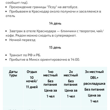
сообщит гид).
Прохождение границы "Псоу" на автобусе.
Прибываем в Краснодар около полуночи и заселяемся в
отель
14 день
Завтрак в отеле Краснодара — блинчики с творогом, чай/
кофе. Рядом можно сходить в супермаркет.
Ночной переезд
15 день
Транзит по РФ и РБ.
Прибытие в Минск ориентировочно в 14:00.
Даты
Отдых
1но
2х
3х местный
туры
местный
местный
10
DBL
+
ночей/
Без
Без
раскладушка
питания
питания
11 дней
Без питания
Цена за
Цена за
Цена за
1 чел
1 чел
1 чел