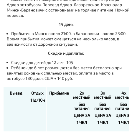
Адлер автобусом. Переезд Адлер-Лазаревское-Краснодар-
Минск-Барановичи с остановками на горячее питание. Ночной
переезд.
14 день
Прибытие в Минск около 21:00, в Барановичи - около 23:00.
Время прибытия может смещаться на несколько часов, в
зависимости от дорожной ситуации.
Скидки и доплаты:
Скидки для детей до 12 лет -10$
Ребёнок до 6 лет размещается без места бесплатно при
занятых основных спальных местах, оплата за место в
автобусе 180 долл. США + 140 руб.
Выезд
Отдых
Прибылие
2х
3х
4х
местный
местный
местный
11д/10н
Без
Без
Без
питания
питания
питания
ЦЕНА ЗА
ЦЕНА ЗА
ЦЕНА ЗА
1 ЧЕЛ
1 ЧЕЛ
1 ЧЕЛ