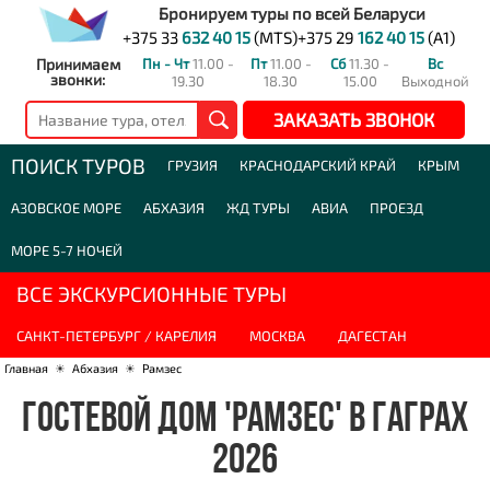
Бронируем туры по всей Беларуси
+375 33
632 40 15
(MTS)
+375 29
162 40 15
(A1)
Принимаем
Пн - Чт
11.00 -
Пт
11.00 -
Сб
11.30 -
Вс
звонки:
19.30
18.30
15.00
Выходной
ЗАКАЗАТЬ ЗВОНОК
ПОИСК ТУРОВ
ГРУЗИЯ
КРАСНОДАРСКИЙ КРАЙ
КРЫМ
АЗОВСКОЕ МОРЕ
АБХАЗИЯ
ЖД ТУРЫ
АВИА
ПРОЕЗД
МОРЕ 5-7 НОЧЕЙ
ВСЕ ЭКСКУРСИОННЫЕ ТУРЫ
САНКТ-ПЕТЕРБУРГ / КАРЕЛИЯ
МОСКВА
ДАГЕСТАН
Главная
☀
Абхазия
☀
Рамзес
ГОСТЕВОЙ ДОМ 'РАМЗЕС' В ГАГРАХ
2026