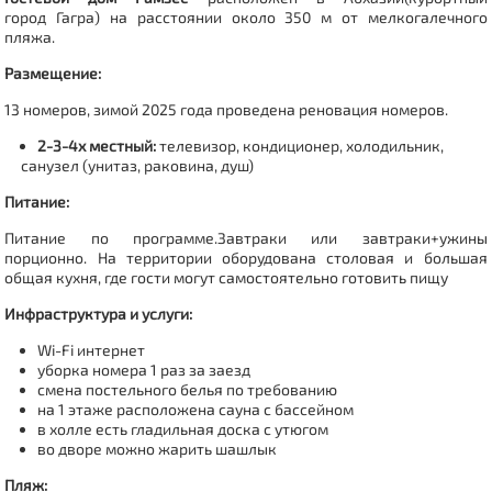
город
Гагра
)
на расстоянии около 350 м от мелкогалечного
пляжа.
Размещение:
13 номеров, зимой 2025 года проведена реновация номеров.
2-3-4х местный:
телевизор, кондиционер, холодильник,
санузел (унитаз, раковина, душ)
Питание:
Питание по программе.
Завтраки или завтраки+ужины
порционно.
На территории оборудована столовая и большая
общая кухня, где гости могут самостоятельно готовить пищу
Инфраструктура и услуги:
Wi-Fi интернет
уборка номера 1 раз за заезд
смена постельного белья по требованию
на 1 этаже расположена сауна с бассейном
в холле есть гладильная доска с утюгом
во дворе можно жарить шашлык
Пляж: