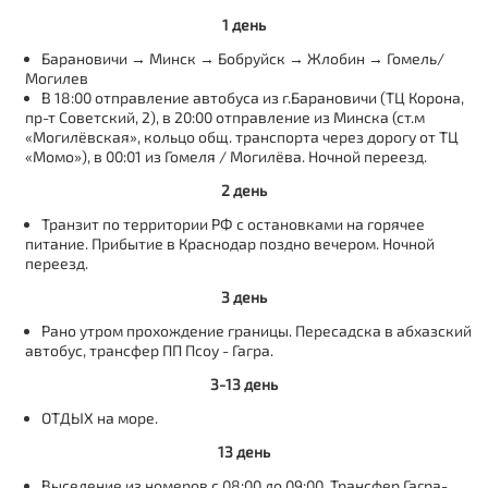
1 день
Барановичи → Минск → Бобруйск → Жлобин → Гомель/
Могилев
В 18:00 отправление автобуса из г.Барановичи (ТЦ Корона,
пр-т Советский, 2), в 20:00 отправление из Минска (ст.м
«Могилёвская», кольцо общ. транспорта через дорогу от ТЦ
«Момо»), в 00:01 из Гомеля / Могилёва. Ночной переезд.
2 день
Транзит по территории РФ с остановками на горячее
питание. Прибытие в Краснодар поздно вечером. Ночной
переезд.
3 день
Рано утром прохождение границы. Пересадска в абхазский
автобус, трансфер ПП Псоу - Гагра.
3-13 день
ОТДЫХ на море.
13 день
Выселение из номеров с 08:00 до 09:00. Трансфер Гагра-