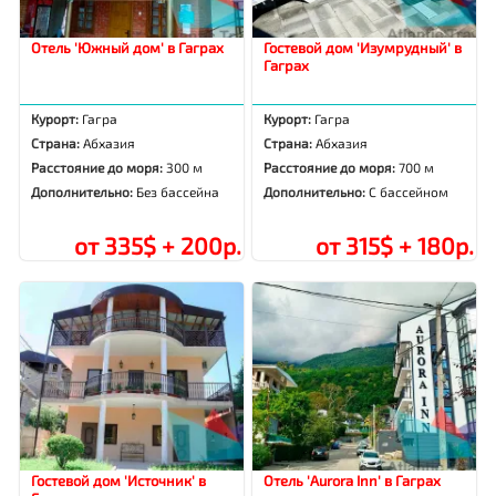
Отель 'Южный дом' в Гаграх
Гостевой дом 'Изумрудный' в
Гаграх
Курорт:
Гагра
Курорт:
Гагра
Страна:
Абхазия
Страна:
Абхазия
Расстояние до моря:
300 м
Расстояние до моря:
700 м
Дополнительно:
Без бассейна
Дополнительно:
С бассейном
от 335$ + 200р.
от 315$ + 180р.
Гостевой дом 'Источник' в
Отель 'Aurora Inn' в Гаграх