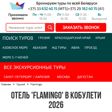
Бронируем туры по всей Беларуси
+375 33
632 40 15
(MTS)
+375 29
162 40 15
(A1)
Принимаем
Пн - Чт
11.00 -
Пт
11.00 -
Сб
11.30 -
Вс
звонки:
19.30
18.30
15.00
Выходной
ЗАКАЗАТЬ ЗВОНОК
ПОИСК ТУРОВ
ГРУЗИЯ
КРАСНОДАРСКИЙ КРАЙ
КРЫМ
АЗОВСКОЕ МОРЕ
АБХАЗИЯ
ЖД ТУРЫ
АВИА
ПРОЕЗД
МОРЕ 5-7 НОЧЕЙ
ВСЕ ЭКСКУРСИОННЫЕ ТУРЫ
САНКТ-ПЕТЕРБУРГ / КАРЕЛИЯ
МОСКВА
ДАГЕСТАН
Главная
☀
Грузия
☀
Flamingo
ОТЕЛЬ 'FLAMINGO' В КОБУЛЕТИ
2026