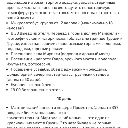
водопадов и аромат горного воздуха, увидеть старинные
арочные мосты и, конечно же, ощутить неповторимую
атмосферу грузинского застолья, что навсегда останется в
вашей памяти.
Микроавтобус, группа от 12 человек (максимально 18
человек)
8.30 Выезд из отеля. Переезд в горы в долину Мачахели -
географическая и историческая область на границе Турции и
Грузии, известная своими живописными горными склонами,
водопадами, горными реками.
Посещение села Мирвети (водопад и арочный мост).
Посещение крепости Гвара, арочного моста и водопада
Чхутунети, фотосессия.
Посещение усадьбы, обед с аджарскими блюдами,
фольклорный вечер, мастер-класс грузинских танцев
(доплата 50 лари).
Купание в горной реке.
18.00 Возвращение в отель.
10 день
Мартвильский каньон и пещеры Прометея. (доплата 35$,
входные билеты оплачиваются
самостоятельно). Мартвильский каньон — это одно из
красивейших мест в Грузии. Это незабываемые горные
пейзажи и завораживающие водопады. Что еще может быть