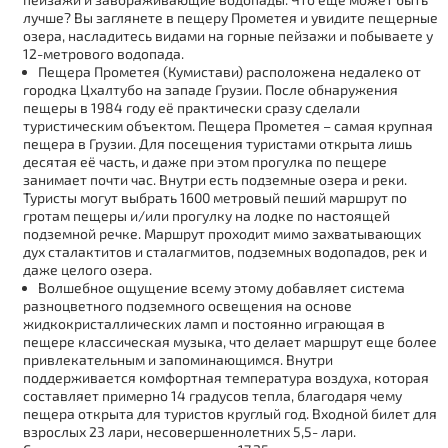
лучше? Вы заглянете в пещеру Прометея и увидите пещерные
озера, насладитесь видами на горные пейзажи и побываете у
12-метрового водопада.
Пещера Прометея (Кумистави) расположена недалеко от
городка Цхалтубо на западе Грузии. После обнаружения
пещеры в 1984 году её практически сразу сделали
туристическим объектом. Пещера Прометея – самая крупная
пещера в Грузии. Для посещения туристами открыта лишь
десятая её часть, и даже при этом прогулка по пещере
занимает почти час. Внутри есть подземные озера и реки.
Туристы могут выбрать 1600 метровый пеший маршрут по
гротам пещеры и/или прогулку на лодке по настоящей
подземной речке. Маршрут проходит мимо захватывающих
дух сталактитов и сталагмитов, подземных водопадов, рек и
даже целого озера.
Волшебное ощущение всему этому добавляет система
разноцветного подземного освещения на основе
жидкокристаллических ламп и постоянно играющая в
пещере классическая музыка, что делает маршрут еще более
привлекательным и запоминающимся. Внутри
поддерживается комфортная температура воздуха, которая
составляет примерно 14 градусов тепла, благодаря чему
пещера открыта для туристов круглый год. Входной билет для
взрослых 23 лари, несовершеннолетних 5,5- лари.