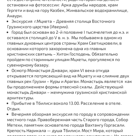
остановки на фотосессии: Арка дружбы народов, храм
Гергети и вид на гору Казбек, Жинвальское водохранилище,
Анаури.
Экскурсия г.Мцхета – Древняя столица Восточного
Грузинского царства (Иверии).
Город был основан во 2-й половине I тысячелетия до н.э. и
оставался столицей до V в. н. э. Мы побываем в одном из
главных духовных центров страны Храм Светицховели, в
основании которого захоронена одна из главных
христианских святынь – Хитон Господень. Обязательно
пройдем по старинным улицам Мцхеты, прогуляемся по
сувенирному базару.
Осмотр Монастыря Джвари, храм VI века откуда
открывается потрясающий вид на Мцхету и на слияние двух
главных рек Грузии – Куры и Арагви. Монастырь является как
бы продолжением формы отвесной скалы. Действующий
монастырь Джвари – жемчужина грузинской христианской
архитектуры.
Прибытие в Тбилиси воколо 13.00. Расселение в отеле.
Отдых.
Вечерняя обзорная экскурсия по городу в сопровождении
местного гида. Правобережная часть Старого города, Собор
Метехи, памятник основателю города Вахтангу Горгасали.
Крепость Нарикала — душа Тбилиси. Мост Мира, который
является вторым в мире по сложности архитектуры. На левом