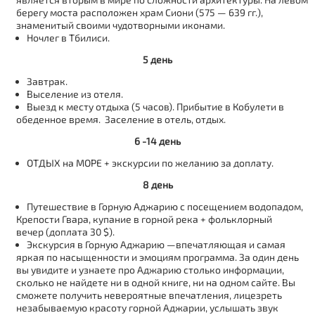
берегу моста расположен храм Сиони (575 — 639 гг.),
знаменитый своими чудотворными иконами.
Ночлег в Тбилиси.
5 день
Завтрак.
Выселение из отеля.
Выезд к месту отдыха (5 часов). Прибытие в Кобулети в
обеденное время. Заселение в отель, отдых.
6 -14 день
ОТДЫХ на МОРЕ + экскурсии по желанию за доплату.
8 день
Путешествие в Горную Аджарию с посещением водопадом,
Крепости Гвара, купание в горной река + фольклорный
вечер (доплата 30 $).
Экскурсия в Горную Аджарию —впечатляющая и самая
яркая по насыщенности и эмоциям программа. За один день
вы увидите и узнаете про Аджарию столько информации,
сколько не найдете ни в одной книге, ни на одном сайте. Вы
сможете получить невероятные впечатления, лицезреть
незабываемую красоту горной Аджарии, услышать звук