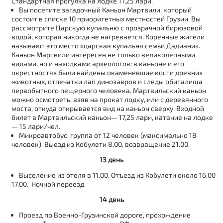
Стандартная прогулка на лодке 17,25 лари.
Вы посетите загадочный Каньон Мартвили, который
состоит в списке 10 приоритетных местностей Грузии. Вы
рассмотрите Царскую купальню с прозрачной бирюзовой
водой, которая никогда не нагревается. Коренные жители
называют это место «царская купальня семьи Дадиани».
Каньон Мартвили интересен не только великолепными
видами, но и находками археологов: в каньоне и его
окрестностях были найдены окаменевшие кости древних
животных, отпечатки лап динозавров и следы обиталища
первобытного пещерного человека. Мартвильский каньон
можно осмотреть, взяв на прокат лодку, или с деревянного
моста, откуда открывается вид на каньон сверху. Входной
билет в Мартвильский каньон— 17,25 лари, катание на лодке
— 15 лари/чел.
Микроавтобус, группа от 12 человек (максимально 18
человек). Выезд из Кобулети 8.00, возвращение 21.00.
13 день
Выселение из отеля в 11.00. Отъезд из Кобулети около 16.00-
17.00. Ночной переезд.
14 день
Проезд по Военно-Грузинской дороге, прохождение