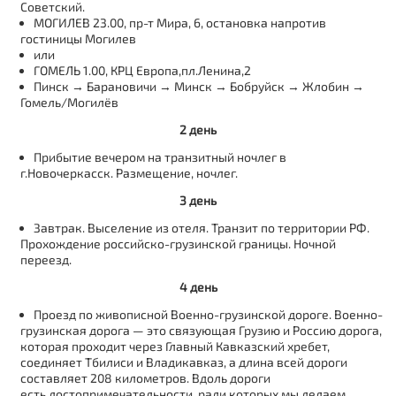
Советский.
МОГИЛЕВ 23.00, пр-т Мира, 6, остановка напротив
гостиницы Могилев
или
ГОМЕЛЬ 1.00, КРЦ Европа,пл.Ленина,2
Пинск → Барановичи → Минск → Бобруйск → Жлобин →
Гомель/Могилёв
2 день
Прибытие вечером на транзитный ночлег в
г.Новочеркасск. Размещение, ночлег.
3 день
Завтрак. Выселение из отеля. Транзит по территории РФ.
Прохождение российско-грузинской границы. Ночной
переезд.
4 день
Проезд по живописной Военно-грузинской дороге. Военно-
грузинская дорога — это связующая Грузию и Россию дорога,
которая проходит через Главный Кавказский хребет,
соединяет Тбилиси и Владикавказ, а длина всей дороги
составляет 208 километров. Вдоль дороги
есть достопримечательности, ради которых мы делаем