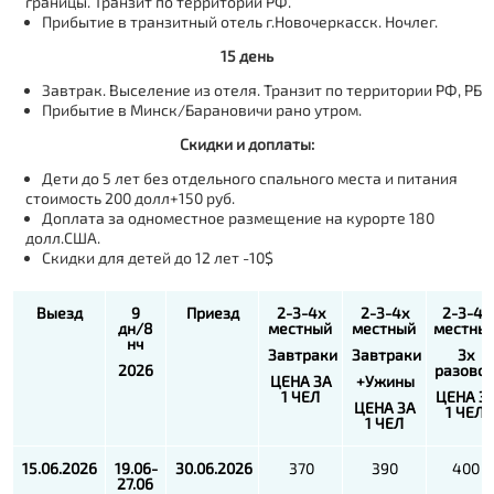
границы. Транзит по территории РФ.
Прибытие в транзитный отель г.Новочеркасск. Ночлег.
15 день
Завтрак. Выселение из отеля. Транзит по территории РФ, РБ
Прибытие в Минск/Барановичи рано утром.
Скидки и доплаты:
Дети до 5 лет без отдельного спального места и питания
стоимость 200 долл+150 руб.
Доплата за одноместное размещение на курорте 180
долл.США.
Скидки для детей до 12 лет -10$
Выезд
9
Приезд
2-3-4
х
2-3-4
х
2-3-4
х
дн/8
местный
местный
местны
н
ч
Завтраки
Завтраки
3х
202
6
разово
ЦЕНА ЗА
+
Ужины
1 ЧЕЛ
ЦЕНА З
ЦЕНА ЗА
1 ЧЕЛ
1 ЧЕЛ
15.06.2026
19.06-
30.06.2026
370
390
400
27.06