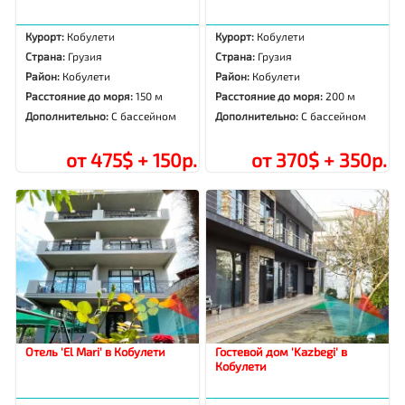
Курорт:
Кобулети
Курорт:
Кобулети
Страна:
Грузия
Страна:
Грузия
Район:
Кобулети
Район:
Кобулети
Расстояние до моря:
150 м
Расстояние до моря:
200 м
Дополнительно:
С бассейном
Дополнительно:
С бассейном
от 475$ + 150р.
от 370$ + 350р.
Отель 'El Mari' в Кобулети
Гостевой дом 'Kazbegi' в
Кобулети