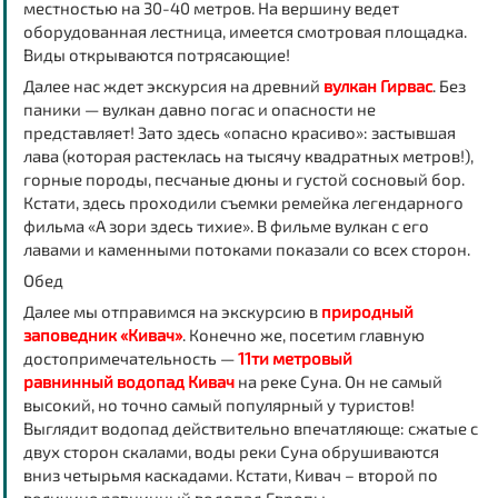
местностью на 30-40 метров. На вершину ведет
оборудованная лестница, имеется смотровая площадка.
Виды открываются потрясающие!
Далее нас ждет экскурсия на древний
вулкан Гирвас
.
Без
паники — вулкан давно погас и опасности не
представляет! Зато здесь «опасно красиво»: застывшая
лава (которая растеклась на тысячу квадратных метров!),
горные породы, песчаные дюны и густой сосновый бор.
Кстати, здесь проходили съемки ремейка легендарного
фильма «А зори здесь тихие». В фильме вулкан с его
лавами и каменными потоками показали со всех сторон.
Обед
Далее мы отправимся на экскурсию в
природный
заповедник «Кивач»
. Конечно же, посетим главную
достопримечательность —
11ти метровый
равнинный водопад Кивач
на реке Суна. Он не самый
высокий, но точно самый популярный у туристов!
Выглядит водопад действительно впечатляюще: сжатые с
двух сторон скалами, воды реки Суна обрушиваются
вниз четырьмя каскадами. Кстати, Кивач – второй по