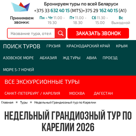
Бронируем туры по всей Беларуси
+375 33
632 40 15
(MTS)
+375 29
162 40 15
(A1)
Принимаем
Пн - Чт
11.00 -
Пт
11.00 -
Сб
11.30 -
Вс
звонки:
19.30
18.30
15.00
Выходной
ЗАКАЗАТЬ ЗВОНОК
ПОИСК ТУРОВ
ГРУЗИЯ
КРАСНОДАРСКИЙ КРАЙ
КРЫМ
АЗОВСКОЕ МОРЕ
АБХАЗИЯ
ЖД ТУРЫ
АВИА
ПРОЕЗД
МОРЕ 5-7 НОЧЕЙ
ВСЕ ЭКСКУРСИОННЫЕ ТУРЫ
САНКТ-ПЕТЕРБУРГ / КАРЕЛИЯ
МОСКВА
ДАГЕСТАН
Главная
☀
Туры
☀
Недельный Грандиозный тур по Карелии
НЕДЕЛЬНЫЙ ГРАНДИОЗНЫЙ ТУР ПО
КАРЕЛИИ 2026