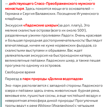
—
действующего Спасо-Преображенского мужского
монастыря
. Здесь покоятся мощи его основателей —
Германа и Сергия Валаамских. Посещение Игуменского
кладбища.
Экскурсия
«Ладожские шхеры»
(за доп. плату)
.
. Это
мелкие скалистые острова (всего их около 500!),
разделенные узкими проливами Ладоги. Очень красивая
и большая природная достопримечательность! Выглядит
впечатляюще, ничем не хуже норвежских фьордов, со
скалистыми выступами и обрывами. Вас ждет
увлекательная экскурсия на быстроходном катере,
великолепные пейзажи Ладожских шхер, а также пешая
прогулка по одному из островов.
Свободное время
Переезд в
парк природы «Долина водопадов»
Эко-парк располагается с западной стороны Ладожского
озера и пейзажи здесь очень живописные: бурная река,
вековые ели, пушистые сосны, а еще чистейший воздух и
невероятная атмосфера дикой природы! Прогулочные
тропы ведут к реке Иййоки (Ихаланйоки) с четырьмя