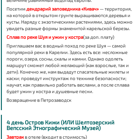
величине равнинный водопад Европы.
Посетим
дендрарий
заповедника «Кивач»
— территория,
на которой в открытом грунте выращиваются деревья и
кусты. Наряду с экзотическими растениями, здесь можно
увидеть разные формы знаменитой
карельской березы.
Сплав по реке Шуя и ужин у костра
(за доп. плату)
Приглашаем вас в водный поход по реке Шуя — самой
популярной реки в Карелии. Здесь есть все: несложные
пороги, озера, сосны, скалы и камни. Однако одолеть
маршрут сможет любой желающий (как взрослые, так и
дети). Конечно же, нам выдадут спасательные жилеты и
каски; проведут инструктаж по технике безопасности;
научат, как правильно работать веслами, а после сплава
будет ужин у костра и душевные песни.
Возвращение в
Петрозаводск
4 день Остров Кижи (ИЛИ Шелтозерский
Вепсский Этнографический Музей)
Завтрак
в отеле (входит в стоимость)