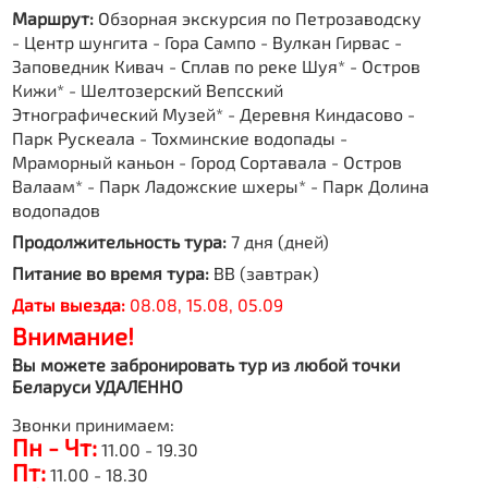
Маршрут:
Обзорная экскурсия по Петрозаводску
- Центр шунгита - Гора Сампо - Вулкан Гирвас -
Заповедник Кивач - Сплав по реке Шуя* - Остров
Кижи* - Шелтозерский Вепсский
Этнографический Музей* - Деревня Киндасово -
Парк Рускеала - Тохминские водопады -
Мраморный каньон - Город Сортавала - Остров
Валаам* - Парк Ладожские шхеры* - Парк Долина
водопадов
Продолжительность тура:
7 дня (дней)
Питание во время тура:
BB (завтрак)
Даты выезда:
08.08, 15.08, 05.09
Внимание!
Вы можете забронировать тур из любой точки
Беларуси УДАЛЕННО
Звонки принимаем:
Пн - Чт:
11.00 - 19.30
Пт:
11.00 - 18.30