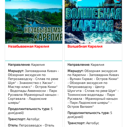
Незабываемая Карелия
Волшебная Карелия
Направление:
Карелия
Направление:
Карелия
Маршрут:
Заповедника Кивач -
Маршрут:
Обзорная экскурсия
Обзорная экскурсия по
по Карелии - Заповедник Кивач
Петрозаводску - Сплав по реке
- Вулкан Гирвас - Остров Кижи*
Шуя* - Знакомство с Хаски* -
- Обзорная экскурсия по
Мастер-класс* - Остров Кижи*
Петрозаводску - Центр
- Водопады Ахвенкоски - Парк
Шунгита - Сплав по реке Шуя* -
Рускеала-Мраморный каньон -
Тохминские водопады - Парк
Сортавала - Ладожские
Рускеала - Мраморный каньон
шхеры*
- Парк Ладожские шхеры* -
Остров Валаам*
Продолжительность тура:
5
дня(дней)
Продолжительность тура:
5
дня(дней)
Транспорт:
Автобус
Транспорт:
Автобус
Отель:
Петрозаводск - Отель