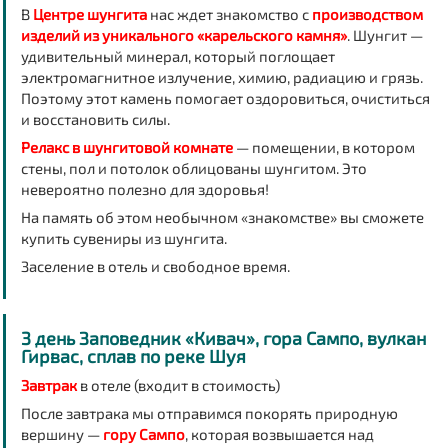
В
Центре шунгита
нас ждет знакомство с
производством
изделий из уникального «карельского камня»
. Шунгит —
удивительный минерал, который поглощает
электромагнитное излучение, химию, радиацию и грязь.
Поэтому этот камень помогает оздоровиться, очиститься
и восстановить силы.
Релакс в шунгитовой комнате
— помещении, в котором
стены, пол и потолок облицованы шунгитом. Это
невероятно полезно для здоровья!
На память об этом необычном «знакомстве» вы сможете
купить сувениры из шунгита.
Заселение в отель
и
свободное время
.
3 день Заповедник «Кивач», гора Сампо, вулкан
Гирвас, сплав по реке Шуя
Завтрак
в отеле (входит в стоимость)
После
завтрака
мы отправимся покорять природную
вершину
—
гору Сампо
, которая возвышается над