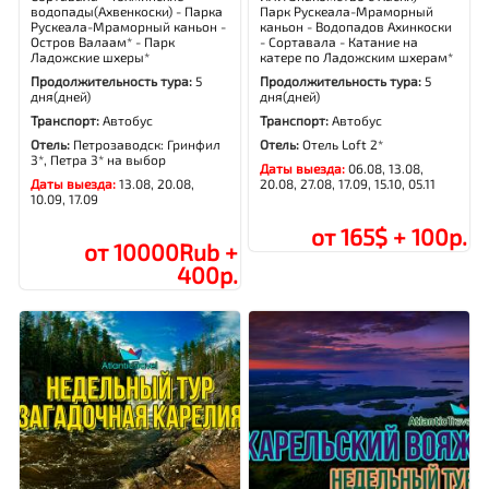
водопады(Ахвенкоски) - Парка
Парк Рускеала-Мраморный
Рускеала-Мраморный каньон -
каньон - Водопадов Ахинкоски
Остров Валаам* - Парк
- Сортавала - Катание на
Ладожские шхеры*
катере по Ладожским шхерам*
Продолжительность тура:
5
Продолжительность тура:
5
дня(дней)
дня(дней)
Транспорт:
Автобус
Транспорт:
Автобус
Отель:
Петрозаводск: Гринфил
Отель:
Отель Loft 2*
3*, Петра 3* на выбор
Даты выезда:
06.08, 13.08,
Даты выезда:
13.08, 20.08,
20.08, 27.08, 17.09, 15.10, 05.11
10.09, 17.09
от 165$ + 100р.
от 10000Rub +
400р.