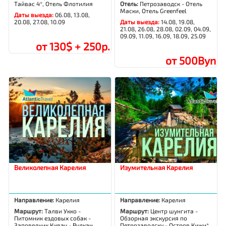
Тайвас 4*, Отель Флотилия
Отель:
Петрозаводск - Отель
Маски, Отель Greenfeel
Даты выезда:
06.08, 13.08,
20.08, 27.08, 10.09
Даты выезда:
14.08, 19.08,
21.08, 26.08, 28.08, 02.09, 04.09,
09.09, 11.09, 16.09, 18.09, 25.09
от 130$ + 250р.
от 500Byn
Великолепная Карелия
Изумительная Карелия
Направление:
Карелия
Направление:
Карелия
Маршрут:
Талви Укко -
Маршрут:
Центр шунгита -
Питомник ездовых собак -
Обзорная экскурсия по
Заповедник Кивач - Вулкан
Петрозаводску - Остров Кижи*