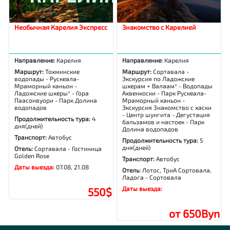
Необычная Карелия Экспресс
Знакомство с Карелией
Направление:
Карелия
Направление:
Карелия
Маршрут:
Тохминские
Маршрут:
Сортавала -
водопады - Рускеала-
Экскурсия по Ладожские
Мраморный каньон -
шхерам + Валаам* - Водопады
Ладожские шхеры* - Гора
Ахвенкоски - Парк Рускеала-
Паасонвуори - Парк Долина
Мраморный каньон -
водопадов
Экскурсия Знакомство с хаски
- Центр шунгита - Дегустация
Продолжительность тура:
4
бальзамов и настоек - Парк
дня(дней)
Долина водопадов
Транспорт:
Автобус
Продолжительность тура:
5
дня(дней)
Отель:
Сортавала - Гостиница
Golden Rose
Транспорт:
Автобус
Даты выезда:
07.08, 21.08
Отель:
Лотос, ТриА Сортовала,
Ладога - Сортовала
Даты выезда:
550$
от 650Byn