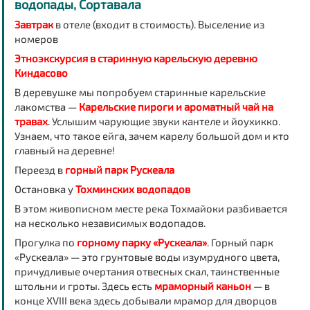
водопады, Сортавала
Завтрак
в отеле (входит в стоимость). Выселение из
номеров
Этноэкскурсия в старинную карельскую деревню
Киндасово
В деревушке мы попробуем старинные карельские
лакомства —
Карельские
пироги и ароматный чай на
травах
. Услышим чарующие звуки
кантеле и йоухикко
.
Узнаем, что такое ейга, зачем карелу большой дом и кто
главный на деревне!
Переезд в
горный парк Рускеала
Остановка у
Тохминских водопадов
В этом живописном месте река Тохмайоки разбивается
на несколько независимых водопадов.
Прогулка по
горному парку «Рускеала»
. Горный парк
«Рускеала» — это грунтовые воды изумрудного цвета,
причудливые очертания отвесных скал, таинственные
штольни и гроты. Здесь есть
мраморный каньон
— в
конце XVIII века здесь добывали мрамор для дворцов