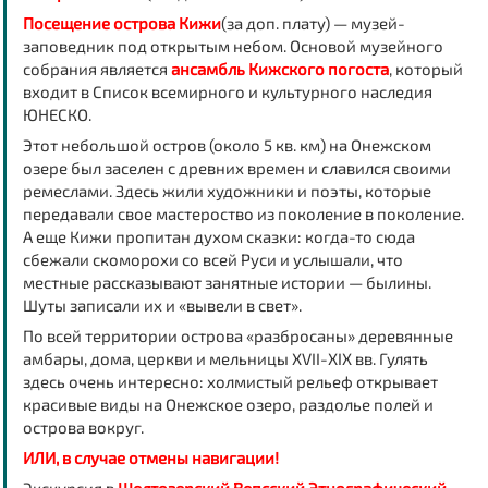
Посещение
острова Кижи
(за доп. плату)
— музей-
заповедник под открытым небом. Основой музейного
собрания является
ансамбль Кижского погоста
, который
входит в Список всемирного и культурного наследия
ЮНЕСКО.
Этот небольшой остров (около 5 кв. км) на Онежском
озере был заселен с древних времен и славился своими
ремеслами. Здесь жили художники и поэты, которые
передавали свое мастероство из поколение в поколение.
А еще Кижи пропитан духом сказки: когда-то сюда
сбежали скоморохи со всей Руси и услышали, что
местные рассказывают занятные истории — былины.
Шуты записали их и «вывели в свет».
По всей территории острова «разбросаны» деревянные
амбары, дома, церкви и мельницы XVII-XIX вв. Гулять
здесь очень интересно: холмистый рельеф открывает
красивые виды на Онежское озеро, раздолье полей и
острова вокруг.
ИЛИ, в случае отмены навигации!