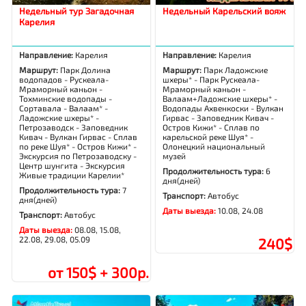
Недельный тур Загадочная
Недельный Карельский вояж
Карелия
Направление:
Карелия
Направление:
Карелия
Маршрут:
Парк Долина
Маршрут:
Парк Ладожские
водопадов - Рускеала-
шхеры* - Парк Рускеала-
Мраморный каньон -
Мраморный каньон -
Тохминские водопады -
Валаам+Ладожские шхеры* -
Сортавала - Валаам* -
Водопады Ахвенкоски - Вулкан
Ладожские шхеры* -
Гирвас - Заповедник Кивач -
Петрозаводск - Заповедник
Остров Кижи* - Сплав по
Кивач - Вулкан Гирвас - Сплав
карельской реке Шуя* -
по реке Шуя* - Остров Кижи* -
Олонецкий национальный
Экскурсия по Петрозаводску -
музей
Центр шунгита - Экскурсия
Продолжительность тура:
6
Живые традиции Карелии*
дня(дней)
Продолжительность тура:
7
Транспорт:
Автобус
дня(дней)
Даты выезда:
10.08, 24.08
Транспорт:
Автобус
Даты выезда:
08.08, 15.08,
22.08, 29.08, 05.09
240$
от 150$ + 300р.