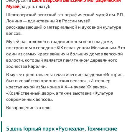
Экскурсия в
Шелтозерский Вепсский Этнографический
Музей
(за доп. плату):
Шелтозерский вепсский этнографический музей им. Р.П.
Лонина — единственный в России музей,
рассказывающий о материальной и духовной культуре
вепсов.
Музей расположен в традиционном вепссом доме,
построеном в середине XIX века купцом Мелькиным. Это
один из самых красивейших и больших домов вепсской
волости, который является памятником деревянного
зодчества Карелии.
В музее представлены тематические разделы: «История,
быт и хозяйство прионежских вепсов», «Интерьер
крестьянской избы конца XIX—начала XX веков»,
«Хозяйственный двор», а также выставка «Культура
современных вепсов».
Возвращение в отель
5 день Горный парк «Рускеала», Тохминские