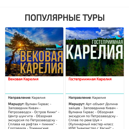
ПОПУЛЯРНЫЕ ТУРЫ
Вековая Карелия
Гостеприимная Карелия
Направление:
Карелия
Направление:
Карелия
Маршрут:
Вулкан Гирвас -
Маршрут:
Арт-объект Долина
Заповедник Кивач -
зайцев - Заповедника Кивач -
Петрозаводск - Остров Кижи* -
Вулкана Гирвас - Обзорная
Центр шунгита - Обзорная
экскурсия по Петрозаводску -
экскурсия по Петрозаводску -
Сплав по реке Шуя +
Сплава на рафтах + пикник* -
(Кулинарный мастер-класс
Сортавала - Тохминские
ИЛИ Знакомство с Хаски)* -