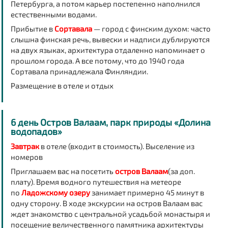
Петербурга, а потом карьер постепенно наполнился
естественными водами.
Прибытие в
Сортавала
— город с финским духом: часто
слышна финская речь, вывески и надписи дублируются
на двух языках, архитектура отдаленно напоминает о
прошлом города. А все потому, что до 1940 года
Сортавала принадлежала Финляндии.
Размещение в отеле
и отдых
6 день Остров Валаам, парк природы «Долина
водопадов»
Завтрак
в отеле (входит в стоимость). Выселение из
номеров
Приглашаем вас на посетить
остров Валаам
(за доп.
плату). Время водного путешествия на метеоре
по
Ладожскому озеру
занимает примерно 45 минут в
одну сторону. В ходе экскурсии на остров Валаам вас
ждет знакомство с центральной усадьбой монастыря и
посещение величественного памятника архитектуры