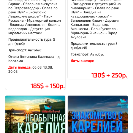
Гирвас - Обзорная экскурсия
- Экскурсию с дегустацией на
по Петрозаводску - Сплав по
пивоварню* - Сплав по реке
реке Шуя* - Экскурсию
Шуя* - Поездка на
Ладожские шхеры* - Парк
квадроциклах к хаски* -
Рускеала - Мраморный каньон
Заповедник Кивач - Деревня
-Водопад Ахвенкоски - Долина
Киндасово - Водопады
водопадов - Дегустация
Ахенкоски - Парк Рускеала -
карельских настоек
Мраморный каньон - Город
Акуловка
Продолжительность тура:
5
дня(дней)
Продолжительность тура:
5
дня(дней)
Транспорт:
Автобус
Транспорт:
Автобус
Отель:
Гостиница Калевала - д.
Косалма
Даты выезда:
Даты выезда:
06.08, 13.08,
20.08
130$ + 250р.
185$ + 150р.