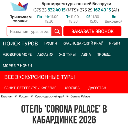
Бронируем туры по всей Беларуси
+375 33
632 40 15
(MTS)
+375 29
162 40 15
(A1)
Принимаем
Пн - Чт
11.00 -
Пт
11.00 -
Сб
11.30 -
Вс
звонки:
19.30
18.30
15.00
Выходной
ЗАКАЗАТЬ ЗВОНОК
ПОИСК ТУРОВ
ГРУЗИЯ
КРАСНОДАРСКИЙ КРАЙ
КРЫМ
АЗОВСКОЕ МОРЕ
АБХАЗИЯ
ЖД ТУРЫ
АВИА
ПРОЕЗД
МОРЕ 5-7 НОЧЕЙ
ВСЕ ЭКСКУРСИОННЫЕ ТУРЫ
САНКТ-ПЕТЕРБУРГ / КАРЕЛИЯ
МОСКВА
ДАГЕСТАН
Главная
☀
Россия
☀
Краснодарский край
☀
Corona Palace
ОТЕЛЬ 'CORONA PALACE' В
КАБАРДИНКЕ 2026