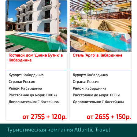
Гостевой дом 'Диана Бутик' в
Отель 'Арго' в Кабардинке
Кабардинке
Курорт:
Кабардинка
Курорт:
Кабардинка
Страна:
Россия
Страна:
Россия
Район:
Кабардинка
Район:
Кабардинка
Расстояние до моря:
1100 м
Расстояние до моря:
800 м
Дополнительно:
С бассейном
Дополнительно:
С бассейном
от 275$ + 120р.
от 265$ + 150р.
Туристическая компания Аtlantic Travel