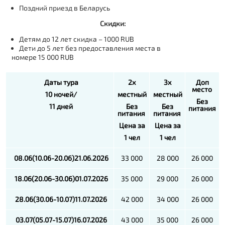
Поздний приезд в Беларусь
Скидки:
Детям до 12 лет скидка – 1000
RUB
Дети до 5 лет без предоставления места в
номере 15 000
RUB
Даты тура
2х
3х
Доп
место
10 ночей/
местный
местный
Без
11 дней
Без
Без
питания
питания
питания
Цена за
Цена за
1 чел
1 чел
08.06
(10.06-20.06)21.06
.2026
33 000
28 000
26 000
18.
06
(20.06-30.06)0
1
.07.2026
35 000
29 000
26 000
28.06
(30.06-10.0
7
)1
1
.0
7
.2026
42 000
34 000
26 000
03.07
(05.07-15.07)16.07
.2026
43 000
35 000
26 000