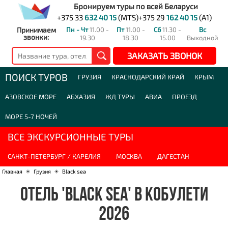
Бронируем туры по всей Беларуси
+375 33
632 40 15
(MTS)
+375 29
162 40 15
(A1)
Принимаем
Пн - Чт
11.00 -
Пт
11.00 -
Сб
11.30 -
Вс
звонки:
19.30
18.30
15.00
Выходной
ЗАКАЗАТЬ ЗВОНОК
ПОИСК ТУРОВ
ГРУЗИЯ
КРАСНОДАРСКИЙ КРАЙ
КРЫМ
АЗОВСКОЕ МОРЕ
АБХАЗИЯ
ЖД ТУРЫ
АВИА
ПРОЕЗД
МОРЕ 5-7 НОЧЕЙ
ВСЕ ЭКСКУРСИОННЫЕ ТУРЫ
САНКТ-ПЕТЕРБУРГ / КАРЕЛИЯ
МОСКВА
ДАГЕСТАН
Главная
☀
Грузия
☀
Black sea
ОТЕЛЬ 'BLACK SEA' В КОБУЛЕТИ
2026