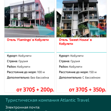
Отель 'Flamingo' в Кобулети
Отель 'Sweet House' в
Кобулети
Курорт:
Кобулети
Курорт:
Кобулети
Страна:
Грузия
Страна:
Грузия
Район:
Кобулети
Район:
Кобулети
Расстояние до моря:
100 м
Расстояние до моря:
150 м
Дополнительно:
Без бассейна
Дополнительно:
С бассейном
от 370$ + 200р.
от 370$ + 350р.
Туристическая компания Аtlantic Travel
Электронная почта: