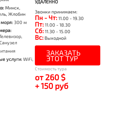
УДАЛЕННО
из:
Минск,
Звонки принимаем:
ель, Жлобин
Пн - Чт:
11.00 - 19.30
 моря:
300 м
Пт:
11.00 - 18.30
Сб:
мера:
11.30 - 15.00
Телевизор,
Вс:
Выходной
Санузел
питания
ЗАКАЗАТЬ
ЭТОТ ТУР
е услуги:
WiFi,
Стоимость тура
от 260 $
+ 150 руб