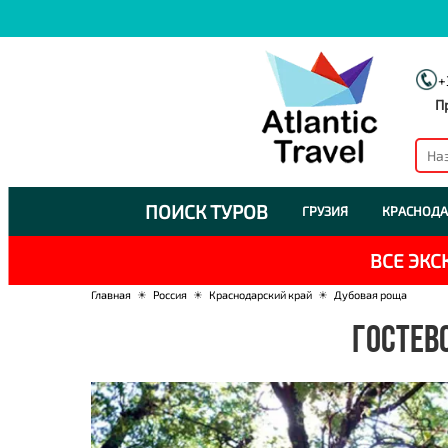
+
П
ПОИСК ТУРОВ
ГРУЗИЯ
КРАСНОДА
ВСЕ ЭК
Главная
☀
Россия
☀
Краснодарский край
☀
Дубовая роща
ГОСТЕВ