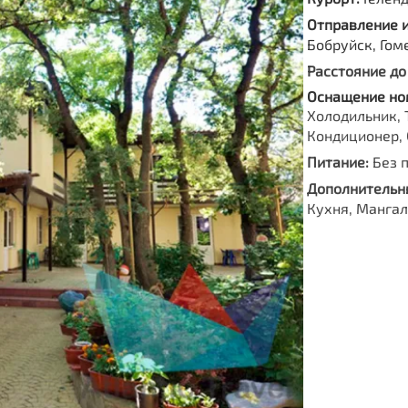
Отправление 
Бобруйск, Гом
Расстояние до
Оснащение но
Холодильник, 
Кондиционер, 
Питание:
Без 
Дополнительны
Кухня, Мангал