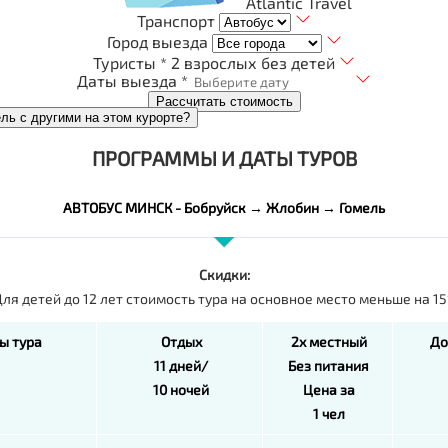
Atlantic Travel
Транспорт
Город выезда
Туристы *
2 взрослых без детей
Даты выезда *
Рассчитать стоимость
ель с другими на этом курорте?
ПРОГРАММЫ И ДАТЫ ТУРОВ
АВТОБУС МИНСК - Бобруйск → Жлобин → Гомель
Скидки:
ля детей до 12 лет стоимость тура на основное место меньше на 15
ы тура
Отдых
2х местный
До
11 дней/
Без питания
10 ночей
Цена за
1 чел