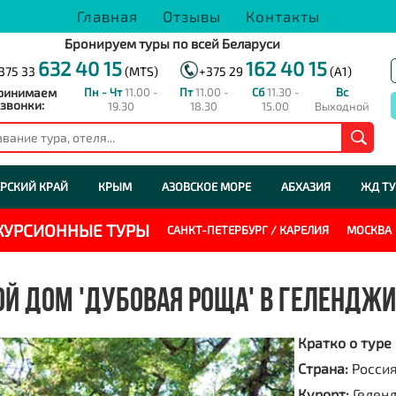
Главная
Отзывы
Контакты
Бронируем туры по всей Беларуси
632 40 15
162 40 15
375 33
(MTS)
+375 29
(A1)
ринимаем
Пн - Чт
11.00 -
Пт
11.00 -
Сб
11.30 -
Вс
звонки:
19.30
18.30
15.00
Выходной
РСКИЙ КРАЙ
КРЫМ
АЗОВСКОЕ МОРЕ
АБХАЗИЯ
ЖД Т
СКУРСИОННЫЕ ТУРЫ
САНКТ-ПЕТЕРБУРГ / КАРЕЛИЯ
МОСКВА
ОЙ ДОМ 'ДУБОВАЯ РОЩА' В ГЕЛЕНДЖИ
Кратко о туре
Страна:
Росси
Курорт:
Гелен