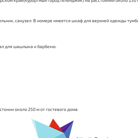
ском крае(курортный город Геленджик) на расстоянии около 250 м
льник, санузел. В номере имеется шкаф для верхней одежды тумбоч
гал для шашлыка и барбекю.
стонии около 250 м от гостевого дома