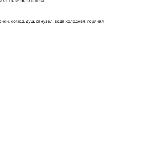
 от галечного пляжа.
ки, комод, душ, санузел, вода холодная, горячая