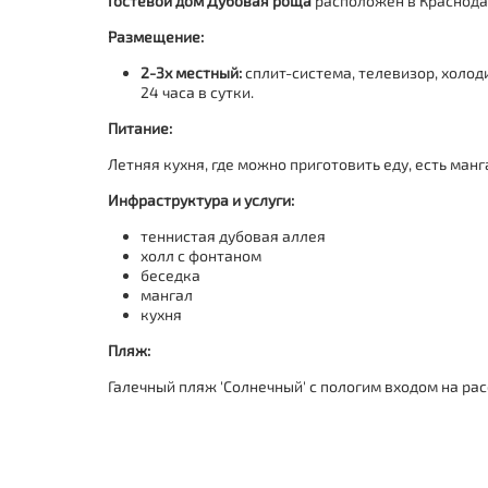
Гостевой дом Дубовая роща
расположен в Краснодар
Размещение:
2-3х местный:
сплит-система, телевизор, холоди
24 часа в сутки.
Питание:
Летняя кухня, где можно приготовить еду, есть ман
Инфраструктура и услуги:
теннистая дубовая аллея
холл с фонтаном
беседка
мангал
кухня
Пляж:
Галечный пляж 'Солнечный' с пологим входом на рас