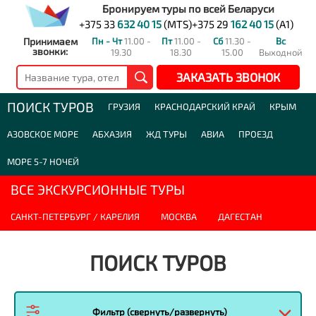
Бронируем туры по всей Беларуси
+375 33
632 40 15
(MTS)
+375 29
162 40 15
(A1)
Принимаем
Пн - Чт
11.00 -
Пт
11.00 -
Сб
11.30 -
Вс
звонки:
19.30
18.30
15.00
Выходной
ЗАКАЗАТЬ ЗВОНОК
ПОИСК ТУРОВ
ГРУЗИЯ
КРАСНОДАРСКИЙ КРАЙ
КРЫМ
АЗОВСКОЕ МОРЕ
АБХАЗИЯ
ЖД ТУРЫ
АВИА
ПРОЕЗД
МОРЕ 5-7 НОЧЕЙ
ВСЕ ЭКСКУРСИОННЫЕ ТУРЫ
САНКТ-ПЕТЕРБУРГ / КАРЕЛИЯ
МОСКВА
ДАГЕСТАН
ПОИСК ТУРОВ
Фильтр (свернуть/развернуть)