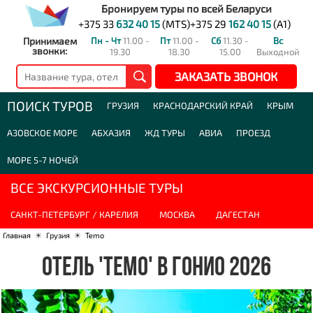
Бронируем туры по всей Беларуси
+375 33
632 40 15
(MTS)
+375 29
162 40 15
(A1)
Принимаем
Пн - Чт
11.00 -
Пт
11.00 -
Сб
11.30 -
Вс
звонки:
19.30
18.30
15.00
Выходной
ЗАКАЗАТЬ ЗВОНОК
ПОИСК ТУРОВ
ГРУЗИЯ
КРАСНОДАРСКИЙ КРАЙ
КРЫМ
АЗОВСКОЕ МОРЕ
АБХАЗИЯ
ЖД ТУРЫ
АВИА
ПРОЕЗД
МОРЕ 5-7 НОЧЕЙ
ВСЕ ЭКСКУРСИОННЫЕ ТУРЫ
САНКТ-ПЕТЕРБУРГ / КАРЕЛИЯ
МОСКВА
ДАГЕСТАН
Главная
☀
Грузия
☀
Temo
ОТЕЛЬ 'TEMO' В ГОНИО 2026