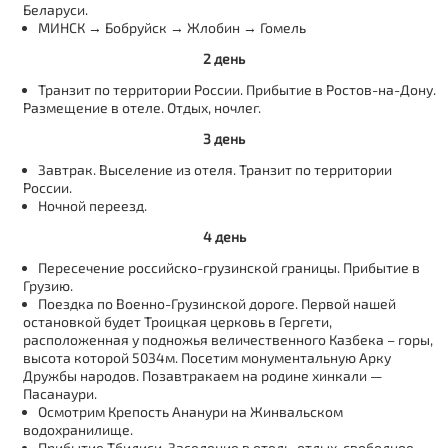
Беларуси.
МИНСК → Бобруйск → Жлобин → Гомель
2 день
Транзит по территории России. Прибытие в Ростов-на-Дону.
Размещение в отеле. Отдых, ночлег.
3 день
Завтрак. Выселение из отеля. Транзит по территории
России.
Ночной переезд.
4 день
Пересечение российско-грузинской границы. Прибытие в
Грузию.
Поездка по Военно-Грузинской дороге. Первой нашей
остановкой будет Троицкая церковь в Гергети,
расположенная у подножья величественного Казбека – горы,
высота которой 5034м. Посетим монументальную Арку
Дружбы народов. Позавтракаем на родине хинкали —
Пасанаури.
Осмотрим Крепость Ананури на Жинвальском
водохранилище.
Прибытие Тбилиси. Заселение в отель, отдых, свободное