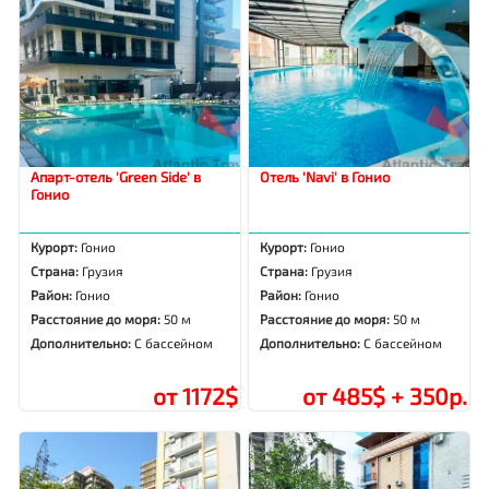
Апарт-отель 'Green Side' в
Отель 'Navi' в Гонио
Гонио
Курорт:
Гонио
Курорт:
Гонио
Страна:
Грузия
Страна:
Грузия
Район:
Гонио
Район:
Гонио
Расстояние до моря:
50 м
Расстояние до моря:
50 м
Дополнительно:
С бассейном
Дополнительно:
С бассейном
от 1172$
от 485$ + 350р.