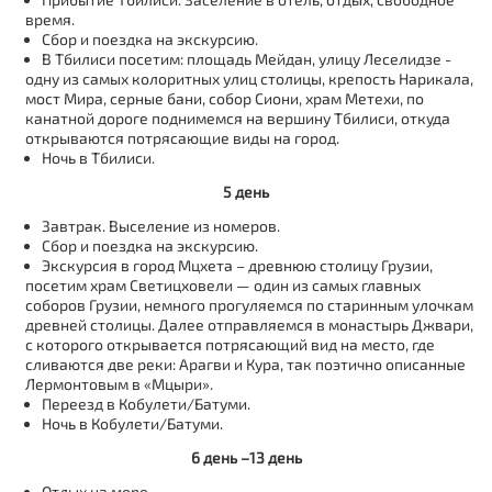
время.
Сбор и поездка на экскурсию.
В Тбилиси посетим: площадь Мейдан, улицу Леселидзе -
одну из самых колоритных улиц столицы, крепость Нарикала,
мост Мира, серные бани, собор Сиони, храм Метехи, по
канатной дороге поднимемся на вершину Тбилиси, откуда
открываются потрясающие виды на город.
Ночь в Тбилиси.
5 день
Завтрак. Выселение из номеров.
Сбор и поездка на экскурсию.
Экскурсия в город Мцхета – древнюю столицу Грузии,
посетим храм Светицховели — один из самых главных
соборов Грузии, немного прогуляемся по старинным улочкам
древней столицы. Далее отправляемся в монастырь Джвари,
с которого открывается потрясающий вид на место, где
сливаются две реки: Арагви и Кура, так поэтично описанные
Лермонтовым в «Мцыри».
Переезд в Кобулети/Батуми.
Ночь в Кобулети/Батуми.
6 день –13 день
Отдых на море.