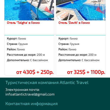
Отель 'Talgha' в Гонио
Отель 'Daviti' в Гонио
Курорт:
Гонио
Курорт:
Гонио
Страна:
Грузия
Страна:
Грузия
Район:
Гонио
Район:
Гонио
Расстояние до моря:
200 м
Расстояние до моря:
200 м
Дополнительно:
С бассейном
Дополнительно:
С бассейном
от 430$ + 250р.
от 325$ + 1100р.
Туристическая компания Аtlantic Travel
Электронная почта:
infoatlantictravel@gmail.com
Контактная информация