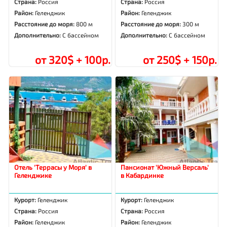
Страна:
Россия
Страна:
Россия
Район:
Геленджик
Район:
Геленджик
Расстояние до моря:
800 м
Расстояние до моря:
300 м
Дополнительно:
С бассейном
Дополнительно:
С бассейном
от 320$ + 100р.
от 250$ + 150р.
Отель 'Террасы у Моря' в
Пансионат 'Южный Версаль'
Геленджике
в Кабардинке
Курорт:
Геленджик
Курорт:
Геленджик
Страна:
Россия
Страна:
Россия
Район:
Геленджик
Район:
Геленджик