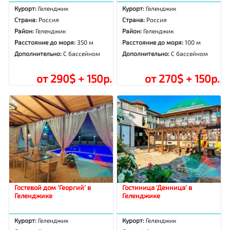
Курорт:
Геленджик
Курорт:
Геленджик
Страна:
Россия
Страна:
Россия
Район:
Геленджик
Район:
Геленджик
Расстояние до моря:
350 м
Расстояние до моря:
100 м
Дополнительно:
С бассейном
Дополнительно:
С бассейном
от 290$ + 150р.
от 270$ + 150р.
Гостевой дом 'Георгий' в
Гостиница 'Денница' в
Геленджике
Геленджике
Курорт:
Геленджик
Курорт:
Геленджик