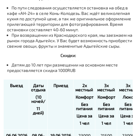
По пути следования осуществляется остановка на обед в
кафе «АН-24» в селе Конь-Колодезь. Вас ждёт великолепная
кухня по доступной цене, а так же оригинальное оформление
прилегающей территории для фотографирования. Время
остановки составляет 40-60 минут.
При возвращении из Краснодарского края, мы заезжаем на
рынок города Адыгейск. У Вас будет возможность приобрести
свежие овощи, фрукты и знаменитые Адыгейские сыры.
Скидки:
Детям до 10 лет при размещении на основном месте
предоставляется скидка 1000RUB
Выезд
Даты
Приезд
2х
3х
3х
отдыха
местный
местный
местны
(10
Комфорт
Комфорт
Люкс
ночей/
Без
Без
Без
11
питания
питания
питани
дней)
Цена за
Цена за
Цена за
1 чел
1 чел
1 чел
06.06
.2026
08.06-
19.06
.2026
23000
21500
23000