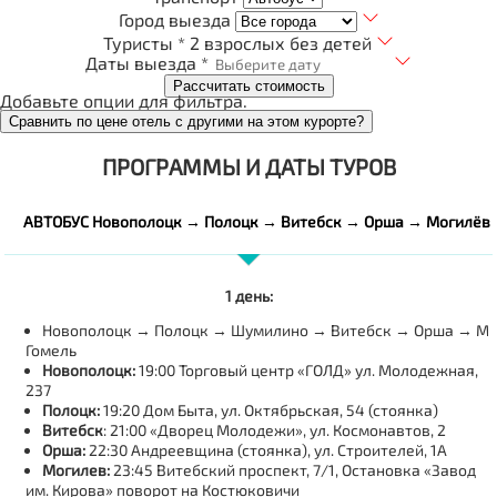
Город выезда
Туристы *
2 взрослых без детей
Даты выезда *
Рассчитать стоимость
Добавьте опции для фильтра.
Сравнить по цене отель с другими на этом курорте?
ПРОГРАММЫ И ДАТЫ ТУРОВ
АВТОБУС Новополоцк → Полоцк → Витебск → Орша → Могилёв
1 день:
Новополоцк → Полоцк → Шумилино → Витебск → Орша → Мо
Гомель
Новополоцк:
19:00 Торговый центр «ГОЛД» ул. Молодежная,
237
Полоцк:
19:20 Дом Быта, ул. Октябрьская, 54 (стоянка)
Витебск
: 21:00 «Дворец Молодежи», ул. Космонавтов, 2
Орша:
22:30 Андреевщина (стоянка), ул. Строителей, 1А
Могилев:
23:45 Витебский проспект, 7/1, Остановка «Завод
им. Кирова» поворот на Костюковичи