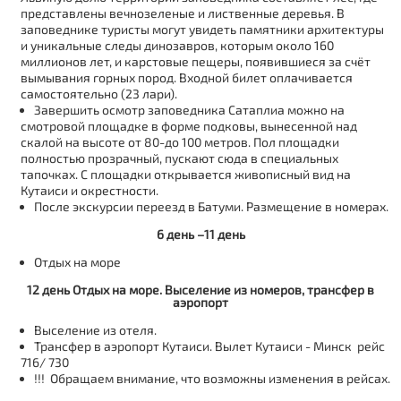
представлены вечнозеленые и лиственные деревья. В
заповеднике туристы могут увидеть памятники архитектуры
и уникальные следы динозавров, которым около 160
миллионов лет, и карстовые пещеры, появившиеся за счёт
вымывания горных пород. Входной билет оплачивается
самостоятельно (23 лари).
Завершить осмотр заповедника Сатаплиа можно на
смотровой площадке в форме подковы, вынесенной над
скалой на высоте от 80-до 100 метров. Пол площадки
полностью прозрачный, пускают сюда в специальных
тапочках. С площадки открывается живописный вид на
Кутаиси и окрестности.
После экскурсии
переезд в Батуми
. Размещение в номерах.
6 день –11 день
Отдых на море
12 день Отдых на море. Выселение из номеров, трансфер в
аэропорт
Выселение из отеля.
Трансфер в аэропорт Кутаиси. Вылет Кутаиси - Минск рейс
716/ 730
!!!
Обращаем внимание
, что возможны изменения в рейсах.