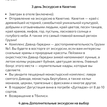
3 день Экскурсия в Кахетию
Завтрак в отеле (включено).
Отправление на экскурсию в Кахетию.
Кахетия — край с
древнейшей историей, самобытной уникальной культурой,
добрыми и отзывчивыми людьми, край цветов, песен танцев,
край храмов, мифов, гор, пустынь, ласкового солнца и
голубого неба. А также это самый главной винный регион
Грузии!
Комплекс Давид-Гареджи
— достопримечательность Грузии
№1. Вы будете в восторге от экскурсии, если вам интересны
скальные храмы и природные красоты. Пейзажи в
окрестностях Давид-Гареджи зимой напоминают лунные, а
летом холмы украшает буйная, цветущая зелень. Главный
бонус этого места — изумительные кадры, которые вы
сделаете.
Вы увидите пещерный монастырский комплекс: лавра
святого Давида, монастырь Бертубани, а также кельи
монахов, церкви, трапезные с фресками и многое другое.
В подарок!
Дегустация вина в погребе «Дугладзе» от 8 до 10
сортов.
Возвращение в Тбилиси.
4 день Дополнительные экскурсии на выбор