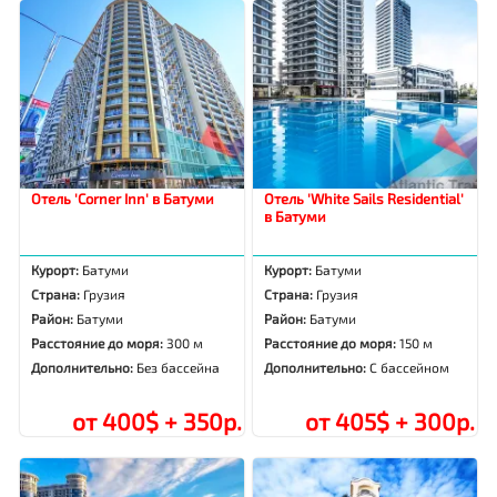
Отель 'Corner Inn' в Батуми
Отель 'White Sails Residential'
в Батуми
Курорт:
Батуми
Курорт:
Батуми
Страна:
Грузия
Страна:
Грузия
Район:
Батуми
Район:
Батуми
Расстояние до моря:
300 м
Расстояние до моря:
150 м
Дополнительно:
Без бассейна
Дополнительно:
С бассейном
от 400$ + 350р.
от 405$ + 300р.