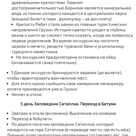
древнейшими крепостями. Главной
достопримечательностью Боржоми является минеральная
вода, источник которого находится в центральном парке
(входной билет в парк , фуникулер – за доп.плату).
Крепость Рабат стала одним из главных туристических
направлений Грузии. История крепости уходит в глубину
веков и никто не сможет точно сказать, когда же появилось
первое укрепление. Во время экскурсии вы посетите
церкви и мечети, увидите турецкие бани и усыпальницу
турецкого наместника.
На экскурсиях предусмотрена остановка на обед
(оплачивается самостоятельно).
❗ Данные экскурсии бронируются заранее (до вылета),
чтобы гарантировать вам наличие мест.
Для этого нужно сообщить свое намерение менеджеру,
оплата производится уже в Грузии.
Ночлег в отеле.
5 день Заповедник Сатаплиа. Переезд в Батуми
Завтрак в отеле (включено). Выселение из номеров.
Переезд в Кобулети.
По дороге посетим заповедник Сатаплиа
, который
находится на горе Сатаплиа (в переводе место, где есть мёд).
Львиную долю территории заповедника составляет лес, где