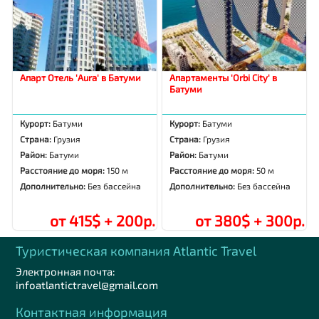
Апарт Отель 'Aura' в Батуми
Апартаменты 'Orbi City' в
Батуми
Курорт:
Батуми
Курорт:
Батуми
Страна:
Грузия
Страна:
Грузия
Район:
Батуми
Район:
Батуми
Расстояние до моря:
150 м
Расстояние до моря:
50 м
Дополнительно:
Без бассейна
Дополнительно:
Без бассейна
от 415$ + 200р.
от 380$ + 300р.
Туристическая компания Аtlantic Travel
Электронная почта:
infoatlantictravel@gmail.com
Контактная информация