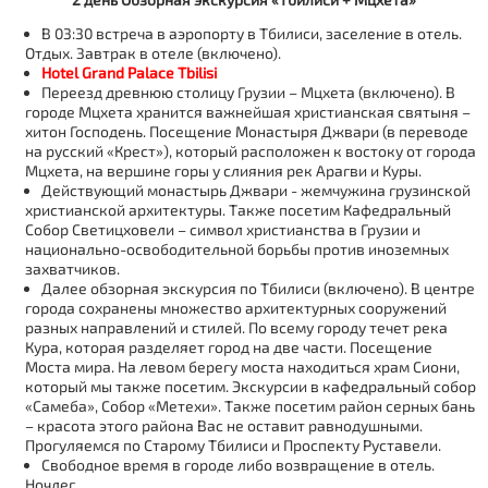
В 03:30 встреча в аэропорту в Тбилиси, заселение в отель.
Отдых. Завтрак в отеле (включено).
Hotel Grand Palace Tbilisi
Переезд древнюю столицу Грузии – Мцхета
(включено). В
городе Мцхета хранится важнейшая христианская святыня –
хитон Господень. Посещение Монастыря Джвари (в переводе
на русский «Крест»), который расположен к востоку от города
Мцхета, на вершине горы у слияния рек Арагви и Куры.
Действующий монастырь Джвари
- жемчужина грузинской
христианской архитектуры. Также посетим Кафедральный
Собор Светицховели – символ христианства в Грузии и
национально-освободительной борьбы против иноземных
захватчиков.
Далее
обзорная экскурсия по Тбилиси
(включено). В центре
города сохранены множество архитектурных сооружений
разных направлений и стилей. По всему городу течет река
Кура, которая разделяет город на две части. Посещение
Моста мира. На левом берегу моста находиться храм Сиони,
который мы также посетим. Экскурсии в кафедральный собор
«Самеба», Собор «Метехи». Также посетим район серных бань
– красота этого района Вас не оставит равнодушными.
Прогуляемся по Старому Тбилиси и Проспекту Руставели.
Свободное время в городе либо возвращение в отель.
Ночлег.