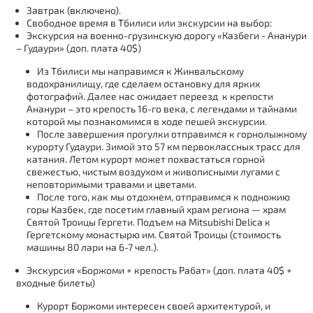
Завтрак (включено).
Свободное время в Тбилиси или экскурсии на выбор:
Экскурсия на военно-грузинскую дорогу «Казбеги - Ананури
– Гудаури» (доп. плата 40$)
Из Тбилиси мы направимся к Жинвальскому
водохранилищу, где сделаем остановку для ярких
фотографий. Далее нас ожидает переезд к крепости
Ананури – это крепость 16-го века, с легендами и тайнами
которой мы познакомимся в ходе пешей экскурсии.
После завершения прогулки отправимся к горнолыжному
курорту Гудаури. Зимой это 57 км первоклассных трасс для
катания. Летом курорт может похвастаться горной
свежестью, чистым воздухом и живописными лугами с
неповторимыми травами и цветами.
После того, как мы отдохнем, отправимся к подножию
горы Казбек, где посетим главный храм региона — храм
Святой Троицы Гергети. Подъем на Mitsubishi Delica к
Гергетскому монастырю им. Святой Троицы (стоимость
машины 80 лари на 6-7 чел.).
Экскурсия «Боржоми + крепость Рабат» (доп. плата 40$ +
входные билеты)
Курорт Боржоми интересен своей архитектурой, и