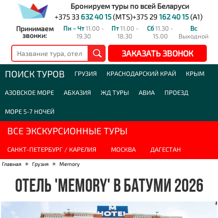
Бронируем туры по всей Беларуси
+375 33
632 40 15
(MTS)
+375 29
162 40 15
(A1)
Принимаем
Пн - Чт
11.00 -
Пт
11.00 -
Сб
11.30 -
Вс
звонки:
19.30
18.30
15.00
Выходной
ЗАКАЗАТЬ ЗВОНОК
ПОИСК ТУРОВ
ГРУЗИЯ
КРАСНОДАРСКИЙ КРАЙ
КРЫМ
АЗОВСКОЕ МОРЕ
АБХАЗИЯ
ЖД ТУРЫ
АВИА
ПРОЕЗД
МОРЕ 5-7 НОЧЕЙ
ВСЕ ЭКСКУРСИОННЫЕ ТУРЫ
САНКТ-ПЕТЕРБУРГ / КАРЕЛИЯ
МОСКВА
ДАГЕСТАН
Главная
☀
Грузия
☀
Memory
ОТЕЛЬ 'MEMORY' В БАТУМИ 2026