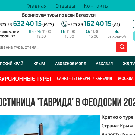
Главная
Отзывы
Контакты
Бронируем туры по всей Беларуси
632 40 15
162 40 15
375 33
(MTS)
+375 29
(A1)
ринимаем
Пн - Чт
11.00 -
Пт
11.00 -
Сб
11.30 -
Вс
звонки:
19.30
18.30
15.00
Выходной
РСКИЙ КРАЙ
КРЫМ
АЗОВСКОЕ МОРЕ
АБХАЗИЯ
ЖД Т
СКУРСИОННЫЕ ТУРЫ
САНКТ-ПЕТЕРБУРГ / КАРЕЛИЯ
МОСКВА
ОСТИНИЦА 'ТАВРИДА' В ФЕОДОСИИ 20
Кратко о туре
Страна:
Крым
Курорт:
Феодо