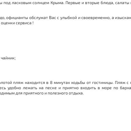
ны под ласковым солнцем Крыма. Первые и вторые блюда, салаты 
о, официанты обслужат Вас с улыбкой и своевременно, а изыска
оценки сервиса !
 чайник;
лотой пляж находится в 8 минутах ходьбы от гостиницы. Пляж с 
есь удобно лежать на песке и приятно входить в море по бар
одимым для приятного и полезного отдыха.