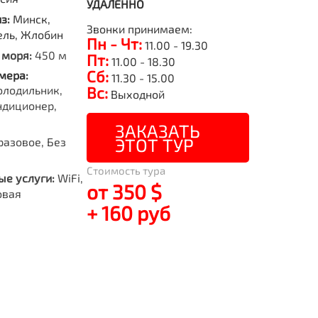
УДАЛЕННО
из:
Минск,
Звонки принимаем:
ель, Жлобин
Пн - Чт:
11.00 - 19.30
 моря:
450 м
Пт:
11.00 - 18.30
Сб:
мера:
11.30 - 15.00
олодильник,
Вс:
Выходной
ндиционер,
ЗАКАЗАТЬ
ЭТОТ ТУР
азовое, Без
Стоимость тура
е услуги:
WiFi,
от 350 $
овая
+ 160 руб