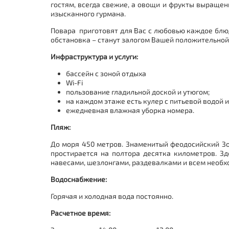
гостям, всегда свежие, а овощи и фрукты выраще
изысканного гурмана.
Повара приготовят для Вас с любовью каждое блюд
обстановка – станут залогом Вашей положительной 
Инфраструктура и услуги:
бассейн с зоной отдыха
Wi-Fi
пользование гладильной доской и утюгом;
на каждом этаже есть кулер с питьевой водой и
ежедневная влажная уборка номера.
Пляж:
До моря 450 метров. Знаменитый феодосийский Зо
простирается на полтора десятка километров. Зд
навесами, шезлонгами, раздевалками и всем необх
Водоснабжение:
Горячая и холодная вода постоянно.
Расчетное время: