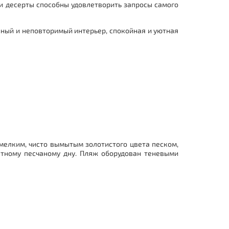
и десерты способны удовлетворить запросы самого
нный и неповторимый интерьер, спокойная и уютная
мелким, чисто вымытым золотистого цвета песком,
хатному песчаному дну. Пляж оборудован теневыми