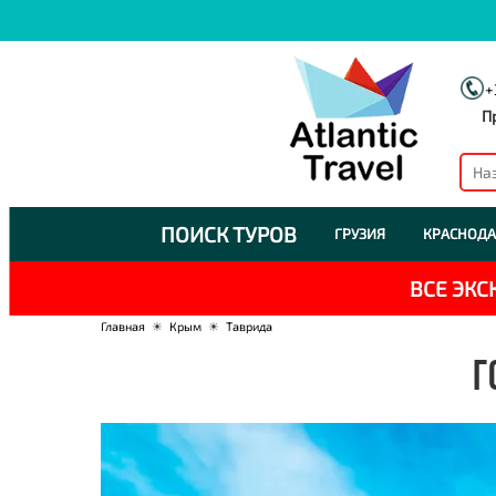
+
П
ПОИСК ТУРОВ
ГРУЗИЯ
КРАСНОДА
ВСЕ ЭК
Главная
☀
Крым
☀
Таврида
Г