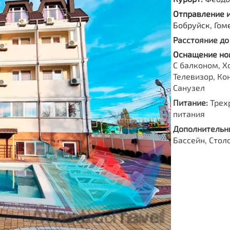
Отправление 
Бобруйск, Гом
Расстояние до
Оснащение но
С балконом, Х
Телевизор, Ко
Санузел
Питание:
Трехр
питания
Дополнительны
Бассейн, Стол