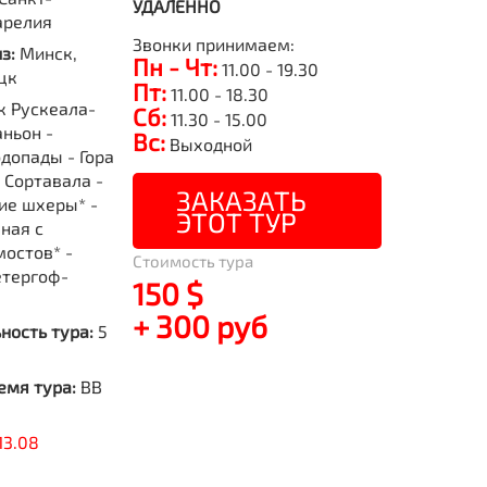
УДАЛЕННО
арелия
Звонки принимаем:
из:
Минск,
Пн - Чт:
11.00 - 19.30
цк
Пт:
11.00 - 18.30
к Рускеала-
Сб:
11.30 - 15.00
ньон -
Вс:
Выходной
допады - Гора
 Сортавала -
ЗАКАЗАТЬ
ие шхеры* -
ЭТОТ ТУР
ная с
остов* -
Стоимость тура
етергоф-
150 $
+ 300 руб
ность тура:
5
емя тура:
BB
13.08