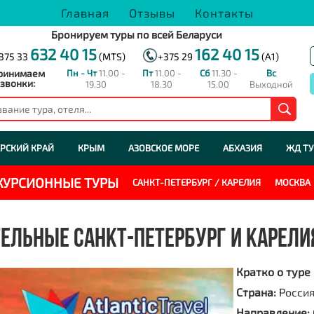
Главная
Отзывы
Контакты
Бронируем туры по всей Беларуси
632 40 15
162 40 15
375 33
(MTS)
+375 29
(A1)
ринимаем
Пн - Чт
11.00 -
Пт
11.00 -
Сб
11.30 -
Вс
звонки:
19.30
18.30
15.00
Выходной
РСКИЙ КРАЙ
КРЫМ
АЗОВСКОЕ МОРЕ
АБХАЗИЯ
ЖД Т
СКУРСИОННЫЕ ТУРЫ
САНКТ-ПЕТЕРБУРГ / КАРЕЛИЯ
МОСКВА
ЕЛЬНЫЕ САНКТ-ПЕТЕРБУРГ И КАРЕЛИ
Кратко о туре
Страна:
Росси
Направление: