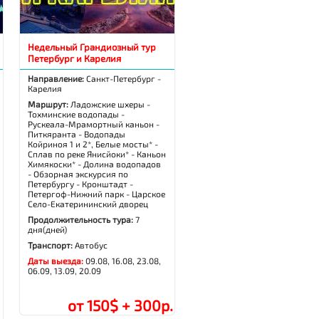
Недельный Грандиозный тур
Петербург и Карелия
Направление:
Санкт-Петербург -
Карелия
Маршрут:
Ладожские шхеры -
Тохминские водопады -
Рускеала-Мрамортный каньон -
Питкяранта - Водопады
Койриноя 1 и 2*, Белые мосты* -
Сплав по реке Янисйоки* - Каньон
Химякоски* - Долина водопадов
- Обзорная экскурсия по
Петербургу - Кронштадт -
Петергоф-Нижний парк - Царское
Село-Екатерининский дворец
Продолжительность тура:
7
дня(дней)
Транспорт:
Автобус
Даты выезда:
09.08, 16.08, 23.08,
06.09, 13.09, 20.09
от 150$ + 300р.