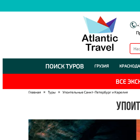
+
П
ПОИСК ТУРОВ
ГРУЗИЯ
КРАСНОДА
ВСЕ ЭК
Главная
☀
Туры
☀
Упоительные Санкт-Петербург и Карелия
УПОИТ