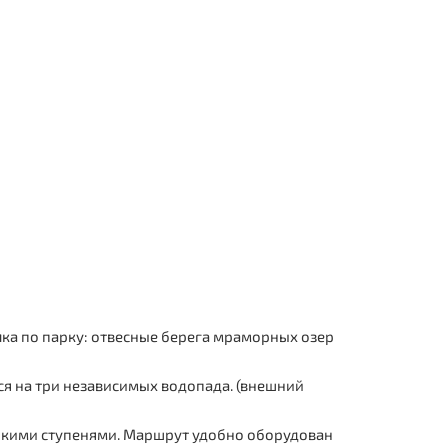
лка по парку: отвесные берега мраморных озер
тся на три независимых водопада. (внешний
ирокими ступенями. Маршрут удобно оборудован