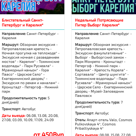
Блистательный Санкт-
Недельный Потрясающие
Петербург и Карелия*
Питер Выборг Карелия*
Направление:
Санкт-Петербург -
Направление:
Санкт-Петербург -
Карелия
Карелия
Маршрут:
Обзорная экскурсия -
Маршрут:
Обзорная экскурсия -
Петропавловская крепость -
Петропавловская крепость -
Ночная прогулка на теплоходе* -
Экскурсии факультативные* -
Экскурсия ночная с разведением
Выборг - Выборгский замок -
мостов* - Карелия* - Тохминские
Парк Монрепо - Кронштадт -
водопады* - Парк Рускеала* -
Петергоф - Нижний парк -
Мраморный каньон* - Гора
Карелия* - Крепость Корела* -
Паасо* - Царское Село* -
Сортавала* - Центр шунгита* -
Екатерининский дворец* -
Тохминские водопады* - Парк
Экскурсия по рекам и каналам* -
Рускеала* - Мраморный каньон*
Кронштадт - Петергоф - Нижний
- Царское Село - Екатерининский
парк
дворец - Музей-Заповедник
Павловск
Продолжительность тура:
5
дня(дней)
Продолжительность тура:
7
дня(дней)
Транспорт:
Автобус
Транспорт:
Автобус
Даты выезда:
06.08, 13.08, 20.08,
27.08, 03.09, 10.09, 17.09, 24.09
Отель:
Апарт-отель Valo, Cosmos
Pulkovskaya 4*, Cosmos
Pribaltiyskaya 4*
от 450Byn
Даты выезда:
08.08, 15.08, 22.08,