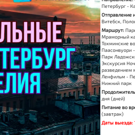
Петербург - К
Отправление 
Витебск, Поло
Маршрут:
Пар
Мраморный ка
Тохминские во
Паасонвуори -
Парк Ладожск
Экскурсия Ноч
разведением м
Ленфильм - П
Нижний парк
Продолжитель
дня (дней)
Питание во вр
(завтрак)
Даты выезда: