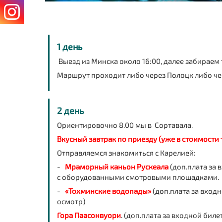
1 день
Выезд из Минска около 16:00, далее забираем 
Маршрут проходит либо через Полоцк либо че
2 день
Ориентировочно 8.00 мы в Сортавала.
Вкусный завтрак по приезду (уже в стоимости 
Отправляемся знакомиться с Карелией:
-
Мраморный каньон Рускеала
(доп.плата за 
с оборудованными смотровыми площадками.
-
«Тохминские водопады»
(доп.плата за вход
осмотр)
Гора Паасонвуори
. (доп.плата за входной би