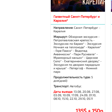
Галантный Санкт-Петербург и
Карелия*
Направление:
Санкт-Петербург -
Карелия
Маршрут:
Обзорная экскурсия -
Петропавловская крепость -
Экскурсию по барам* - Экскурсия
Ночная на теплоходе* - Карелия*
- Горе Паасо* - Водопад
Ахвенкоски* - Парк Рускеала* -
Мраморный каньон* - Царское
Село* - Екатериненский дворец* -
Экскурсия по дворам парадным
и крыше* - Петергоф - Нижний
парк
Продолжительность тура:
5
дня(дней)
Транспорт:
Автобус
Даты выезда:
13.08, 20.08, 27.08,
03.09, 10.09, 17.09, 24.09, 01.10,
08.10, 15.10, 22.10, 29.10, 05.11
135$ + 150р.