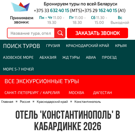
Бронируем туры по всей Беларуси
+375 33
632 40 15
(MTS)
+375 29
162 40 15
(A1)
Принимаем
Пн - Чт
11.00 -
Пт
11.00 -
Сб
11.30 -
Вс
звонки:
19.30
18.30
15.00
Выходной
ЗАКАЗАТЬ ЗВОНОК
ПОИСК ТУРОВ
ГРУЗИЯ
КРАСНОДАРСКИЙ КРАЙ
КРЫМ
АЗОВСКОЕ МОРЕ
АБХАЗИЯ
ЖД ТУРЫ
АВИА
ПРОЕЗД
МОРЕ 5-7 НОЧЕЙ
ВСЕ ЭКСКУРСИОННЫЕ ТУРЫ
САНКТ-ПЕТЕРБУРГ / КАРЕЛИЯ
МОСКВА
ДАГЕСТАН
Главная
☀
Россия
☀
Краснодарский край
☀
Константинополь
ОТЕЛЬ 'КОНСТАНТИНОПОЛЬ' В
КАБАРДИНКЕ 2026