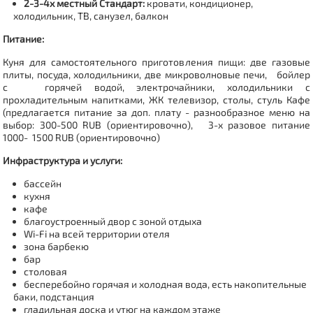
2-3-4х местный Стандарт:
кровати, кондиционер,
холодильник, ТВ, санузел, балкон
Питание:
Куня для самостоятельного приготовления пищи: две газовые
плиты, посуда, холодильники, две микроволновые печи, бойлер
с горячей водой, электрочайники, холодильники с
прохладительным напитками, ЖК телевизор, столы, стуль Кафе
(предлагается питание за доп. плату - разнообразное меню на
выбор: 300-500 RUB (ориентировочно), 3-х разовое питание
1000- 1500 RUB (ориентировочно)
Инфраструктура и услуги:
бассейн
кухня
кафе
благоустроенный двор с зоной отдыха
Wi-Fi на всей территории отеля
зона барбекю
бар
столовая
бесперебойно горячая и холодная вода, есть накопительные
баки, подстанция
гладильная доска и утюг на каждом этаже