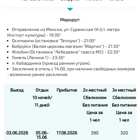
Маршрут:
Отправление из Минска, ул. Суражская 1А (ст. метро
Инстиут культуры) - 19:30*
Осиповичи (остановка "Теплухи") - 21:00*
Бобруйск (Белая церковь магазин "Мартин") - 21:30*
Жлобин (Остановка "Лебедевка" трасса М5) - 22:30*
Гомель (Ленина 1) - 23:30*
п. Кабардинка (приезд ранним утром).
Заселение в отель с 14:00, при наличии свободных номеров
- возможно ранее заселение.
Выезд
Отдых
Прибытие
2
х
местный
3
х
местный
10
ночей
/
С
балконом
С
балконом
11
дней
Без
питания
Без
питания
Цена
за
Цена
за
1
чел
1
чел
03.06.2026
05.06-
17.06.2026
390
320
15.06