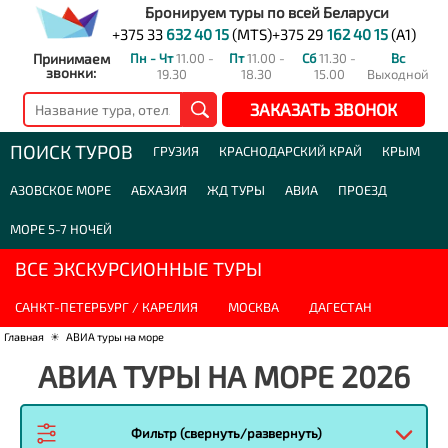
Бронируем туры по всей Беларуси
+375 33
632 40 15
(MTS)
+375 29
162 40 15
(A1)
Принимаем
Пн - Чт
11.00 -
Пт
11.00 -
Сб
11.30 -
Вс
звонки:
19.30
18.30
15.00
Выходной
ЗАКАЗАТЬ ЗВОНОК
ПОИСК ТУРОВ
ГРУЗИЯ
КРАСНОДАРСКИЙ КРАЙ
КРЫМ
АЗОВСКОЕ МОРЕ
АБХАЗИЯ
ЖД ТУРЫ
АВИА
ПРОЕЗД
МОРЕ 5-7 НОЧЕЙ
ВСЕ ЭКСКУРСИОННЫЕ ТУРЫ
САНКТ-ПЕТЕРБУРГ / КАРЕЛИЯ
МОСКВА
ДАГЕСТАН
Главная
☀
АВИА туры на море
АВИА ТУРЫ НА МОРЕ 2026
Фильтр (свернуть/развернуть)