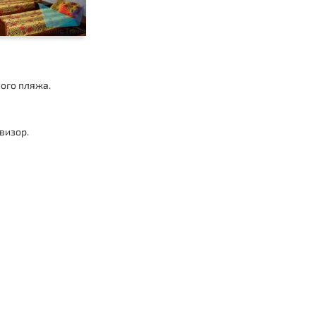
ного пляжа.
визор.