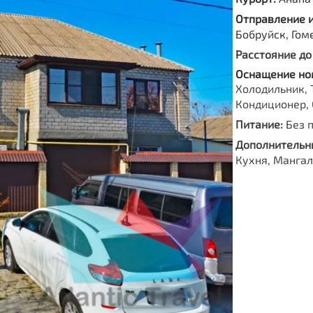
Отправление 
Бобруйск, Гом
Расстояние до
Оснащение но
Холодильник, 
Кондиционер, 
Питание:
Без 
Дополнительны
Кухня, Мангал