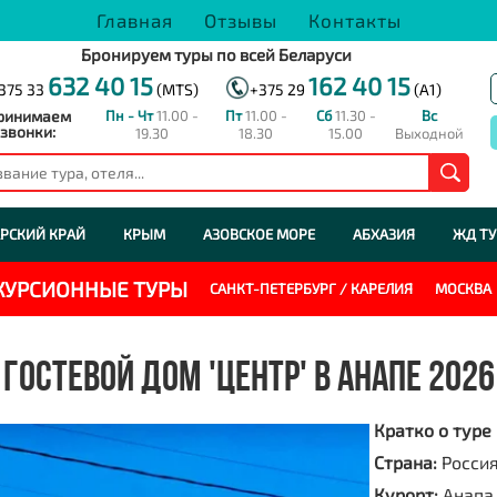
Главная
Отзывы
Контакты
Бронируем туры по всей Беларуси
632 40 15
162 40 15
375 33
(MTS)
+375 29
(A1)
ринимаем
Пн - Чт
11.00 -
Пт
11.00 -
Сб
11.30 -
Вс
звонки:
19.30
18.30
15.00
Выходной
РСКИЙ КРАЙ
КРЫМ
АЗОВСКОЕ МОРЕ
АБХАЗИЯ
ЖД Т
СКУРСИОННЫЕ ТУРЫ
САНКТ-ПЕТЕРБУРГ / КАРЕЛИЯ
МОСКВА
ГОСТЕВОЙ ДОМ 'ЦЕНТР' В АНАПЕ 2026
Кратко о туре
Страна:
Росси
Курорт:
Анапа