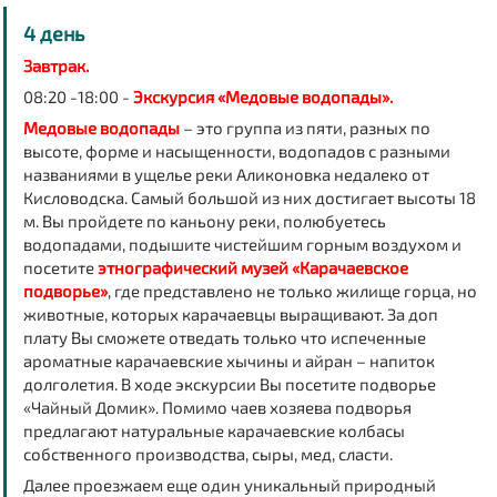
4 день
Завтрак.
08:20 -18:00 -
Экскурсия «Медовые водопады».
Медовые водопады
– это группа из пяти, разных по
высоте, форме и насыщенности, водопадов с разными
названиями в ущелье реки Аликоновка недалеко от
Кисловодска. Самый большой из них достигает высоты 18
м. Вы пройдете по каньону реки, полюбуетесь
водопадами, подышите чистейшим горным воздухом и
посетите
этнографический музей «Карачаевское
подворье»
, где представлено не только жилище горца, но
животные, которых карачаевцы выращивают. За доп
плату Вы сможете отведать только что испеченные
ароматные карачаевские хычины и айран
– напиток
долголетия. В ходе экскурсии Вы посетите подворье
«Чайный Домик». Помимо чаев хозяева подворья
предлагают натуральные карачаевские колбасы
собственного производства, сыры, мед, сласти.
Далее проезжаем еще один уникальный природный