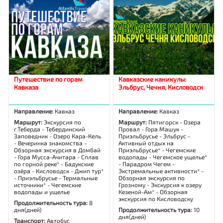
Путешествие по горам
Кавказские каникулы:
Кавказа
Эльбрус, Чечня, Кисловодск
Направление:
Кавказ
Направление:
Кавказ
Маршрут:
Экскурсия по
Маршрут:
Пятигорск - Озера
г.Теберда - Тебердинский
Провал - Гора Машук -
Заповедник - Озеро Кара-Кель
Приэльбрусье - Эльбрус -
- Вечеринка знакомства -
Активный отдых на
Обзорная экскурсия в Домбай
Приэльбрусье* - Чегемские
- Гора Мусса-Ачитара - Сплав
водопады - Чегемское ущелье*
по горной реке* - Бадукские
- Парадром Чегем -
озёра - Кисловодск - Джип тур*
Экстремальные активности* -
- Приэльбрусье - Термальные
Обзорная экскурсия по
источники* - Чегемские
Грозному - Экскурсия к озеру
водопады и ущелье
Кезеной-Ам* - Обзорная
экскурсия по Кисловодску
Продолжительность тура:
8
дня(дней)
Продолжительность тура:
10
дня(дней)
Транспорт:
Автобус