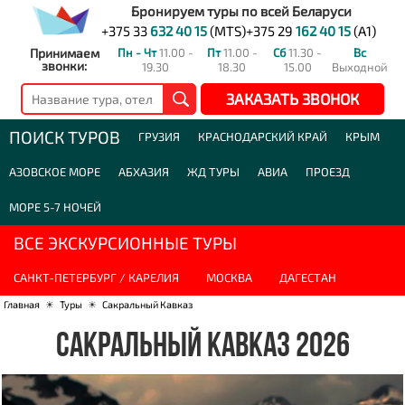
Бронируем туры по всей Беларуси
+375 33
632 40 15
(MTS)
+375 29
162 40 15
(A1)
Принимаем
Пн - Чт
11.00 -
Пт
11.00 -
Сб
11.30 -
Вс
звонки:
19.30
18.30
15.00
Выходной
ЗАКАЗАТЬ ЗВОНОК
ПОИСК ТУРОВ
ГРУЗИЯ
КРАСНОДАРСКИЙ КРАЙ
КРЫМ
АЗОВСКОЕ МОРЕ
АБХАЗИЯ
ЖД ТУРЫ
АВИА
ПРОЕЗД
МОРЕ 5-7 НОЧЕЙ
ВСЕ ЭКСКУРСИОННЫЕ ТУРЫ
САНКТ-ПЕТЕРБУРГ / КАРЕЛИЯ
МОСКВА
ДАГЕСТАН
Главная
☀
Туры
☀
Сакральный Кавказ
САКРАЛЬНЫЙ КАВКАЗ 2026