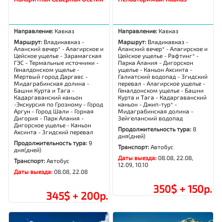
Направление:
Кавказ
Направление:
Кавказ
Маршрут:
Владикавказ -
Маршрут:
Владикавказ -
Аланский вечер* - Алагирское и
Аланский вечер* - Алагирское и
Цейское ущелье - Зарамагская
Цейское ущелье - Рафтинг* -
ГЭС - Термальные источники -
Парка Алания - Дигорскон
Геналдонском ущелье -
ущелье - Каньон Ахсинта -
Мертвый город Даргавс -
Галиатский водопад - Згидский
Мидаграбинская долина -
перевал - Алагирское ущелье -
Башни Курта и Тага -
Геналдонском ущелье - Башни
Кадаргаванский каньон
Курта и Тага - Кадаргаванский
-Экскурсия по Грозному - Город
каньон - Джип-тур* -
Аргун - Город Шали - Горная
Мидаграбинская долина -
Дигория - Парк Алания -
Зейгеланский водопад
Дигорское ущелье - Каньон
Продолжительность тура:
8
Ахсинта - Згидский перевал
дня(дней)
Продолжительность тура:
9
Транспорт:
Автобус
дня(дней)
Даты выезда:
08.08, 22.08,
Транспорт:
Автобус
12.09, 10.10
Даты выезда:
08.08, 22.08
350$ + 150р.
345$ + 200р.