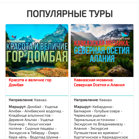
ПОПУЛЯРНЫЕ ТУРЫ
Красота и величие гор
Кавказская мозаика:
Домбая
Северная Осетия и Алания
Направление:
Кавказ
Направление:
Кавказ
Маршрут:
Домбай - Ущелье
Маршрут:
Кабардино-
Алибек - Алибекский водопад -
Балкария - Голубые озера -
Кладбище альпинистов -
Черекское ущелье -
Деревня Альпак - Ущелье
Термальные источники -
Гоначхир - Косыгинская
Экскурсия по Владикавказу -
поляна - Сырные пещеры -
Алания - Экскурсия
Экскурсия в Теберду - Озеро
Путешествие во времени* -
Кара-кёль - Водопад Шумка -
Куртатинское и Кармадонское