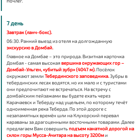
Ночлег.
7 день
Завтрак (ланч-бокс).
06:30. Ранний выезд из отеля на долгожданную
экскурсию в Домбай.
Главное на Домбае – это природа. Визитная карточка
Домбая - самая высокая
вершина окружающих гор –
Домбай-Ульген, «убитый зубр» (4047 м).
Посёлок
окружают земли
Тебердинского заповедника.
Зубры в
тебердинских лесах водятся, но их мало и с туристами
они предпочитают не встречаться. На встречу с
домбайским пейзажами вы будете ехать через
Карачаевск и Теберду над ущельем, по которому течёт
одноименная река Теберда. По этой дороге с
незапамятных времён шли на Клухорский перевал
караваны за драгоценными восточными товарами. Далее
предлагаем Вам совершить
подъем канатной дорогой на
склон горы Мусса-Ачитара на высоту 3200м
и