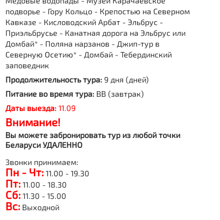
Медовые водопады - Музей Карачаевское
подворье - Гору Кольцо - Крепостью на Северном
Кавказе - Кисловодский Арбат - Эльбрус -
Приэльбрусье - Канатная дорога на Эльбрус или
Домбай* - Поляна нарзанов - Джип-тур в
Северную Осетию* - Домбай - Тебердинский
заповедник
Продолжительность тура:
9 дня (дней)
Питание во время тура:
BB (завтрак)
Даты выезда:
11.09
Внимание!
Вы можете забронировать тур из любой точки
Беларуси УДАЛЕННО
Звонки принимаем:
Пн - Чт:
11.00 - 19.30
Пт:
11.00 - 18.30
Сб:
11.30 - 15.00
Вс:
Выходной