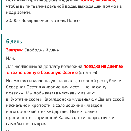
чтобы выпить минеральной воды, выходящей прямо из
недр земли.
20:00 - Возвращение в отель. Ночлег.
6 день
Завтрак.
Свободный день.
Или:
Для желающих за доплату возможна
поездка на джипах
в таинственную Северную Осетию
(от 6 чел)
Несмотря на маленькую площадь, в горной республике
Северная Осетия живописных мест — не на одну
поездку. Мы побываем в ключевых из них:
в Куртатинском и Кармадонском ущельях, у Дзивгисской
наскальной крепости, в селе Верхний Фиагдон
и в «городе мёртвых» Даргавс. Вы не только
проникнитесь природой Кавказа, но и почувствуете
самобытность края.