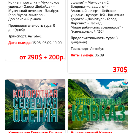
Конная прогулка - Мухинское
ущелье* - Мемориал С
ущелье - Озеро Шобайдак -
Бодрова-младшего* -
Мухинский перевал - Эльбрус -
Аланский вечер* - Цейское
Гора Мусса-Ачитара -
ущелье - курорт Цей - Канатная
Домбайский рынок
дорога* - Джиптур* - Город
Даргавс* - Каскад
Продолжительность тура:
9
Мидаграбинских водопадов* -
дня(дней)
Гизельдонской ГЭС*
Транспорт:
Автобус
Продолжительность тура:
8
дня(дней)
Даты выезда:
15.08, 05.09, 19.09
Транспорт:
Автобус
Даты выезда:
06.09
от 290$ + 200р.
370$
Колоритная Северная Осетия
Неповторимый Кавказ