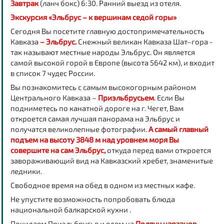
Завтрак
(ланч бокс) 6:30. Ранний выезд из отеля.
Экскурсия «Эльбрус – к вершинам седой горы»
Сегодня Вы посетите главную достопримечательность
Кавказа
– Эльбрус.
Снежный великан Кавказа Шат–гора -
так называют местные народы Эльбрус. Он является
самой высокой горой в Европе (высота 5642 км), и входит
в список 7 чудес России.
Вы познакомитесь с самым высокогорным районом
Центрального Кавказа –
Приэльбрусьем
. Если Вы
подниметесь по канатной дороге на г. Чегет, Вам
откроется самая лучшая панорама на Эльбрус и
получатся великолепные фотографии.
А самый главный
подъем на высоту 3848 м над уровнем моря Вы
совершите на сам Эльбрус,
откуда перед вами откроется
завораживающий вид на Кавказский хребет, знаменитые
ледники.
Свободное время на обед в одном из местных кафе.
Не упустите возможность попробовать блюда
национальной балкарской кухни .
Покидаем Приэльбрусье и едем на
Поляну нарзанов,