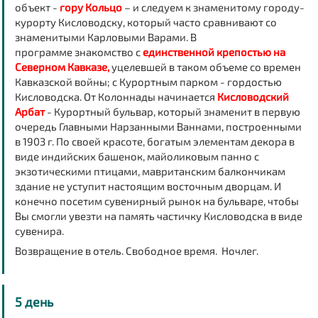
объект -
гору Кольцо
– и следуем к знаменитому городу-
курорту Кисловодску, который часто сравнивают со
знаменитыми Карловыми Варами. В
программе знакомство с
единственной крепостью на
Северном Кавказе,
уцелевшей в таком объеме со времен
Кавказской войны; с Курортным парком - гордостью
Кисловодска. От Колоннады начинается
Кисловодский
Арбат
- Курортный бульвар, который знаменит в первую
очередь Главными Нарзанными Ваннами, построенными
в 1903 г. По своей красоте, богатым элементам декора в
виде индийских башенок, майоликовым панно с
экзотическими птицами, мавританским балкончикам
здание не уступит настоящим восточным дворцам. И
конечно посетим сувенирный рынок на бульваре, чтобы
Вы смогли увезти на память частичку Кисловодска в виде
сувенира.
Возвращение в отель. Свободное время. Ночлег.
5 день