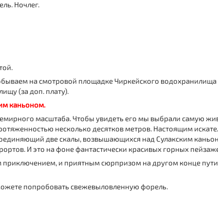
ль. Ночлег.
той.
обываем на смотровой площадке Чиркейского водохранилища 
щу (за доп. плату).
ким каньоном.
семирного масштаба. Чтобы увидеть его мы выбрали самую 
протяженностью несколько десятков метров. Настоящим искате
 соединяющий две скалы, возвышающихся над Сулакским каньон
ртов. И это на фоне фантастически красивых горных пейзаж
м приключением, и приятным сюрпризом на другом конце пути
можете попробовать свежевыловленную форель.