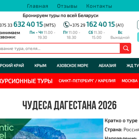
Главная
Отзывы
Контакты
Бронируем туры по всей Беларуси
632 40 15
162 40 15
375 33
(MTS)
+375 29
(A1)
ринимаем
Пн - Чт
11.00 -
Пт
11.00 -
Сб
11.30 -
Вс
звонки:
19.30
18.30
15.00
Выходной
РСКИЙ КРАЙ
КРЫМ
АЗОВСКОЕ МОРЕ
АБХАЗИЯ
ЖД Т
СКУРСИОННЫЕ ТУРЫ
САНКТ-ПЕТЕРБУРГ / КАРЕЛИЯ
МОСКВА
ЧУДЕСА ДАГЕСТАНА 2026
Кратко о туре
Страна:
Росси
Направление: