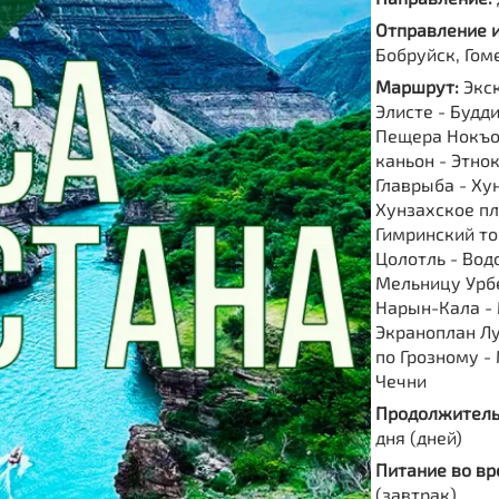
Отправление 
Бобруйск, Гом
Маршрут:
Экс
Элисте - Будд
Пещера Нокъо
каньон - Этно
Главрыба - Хун
Хунзахское пл
Гимринский то
Цолотль - Вод
Мельницу Урбе
Нарын-Кала - 
Экраноплан Лу
по Грозному -
Чечни
Продолжитель
дня (дней)
Питание во вр
(завтрак)