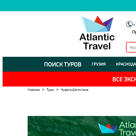
+
П
ПОИСК ТУРОВ
ГРУЗИЯ
КРАСНОДА
ВСЕ ЭК
Главная
☀
Туры
☀
Чудеса Дагестана