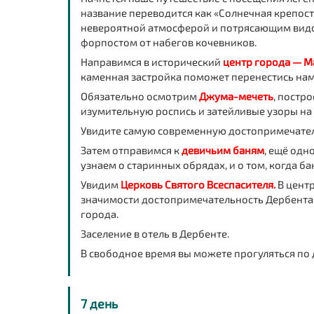
название переводится как «Солнечная крепост
невероятной атмосферой и потрясающим видом
форпостом от набегов кочевников.
Направимся в исторический
центр города — М
каменная застройка поможет перенестись нам
Обязательно осмотрим
Джума-мечеть
, постр
изумительную роспись и затейливые узоры на с
Увидите самую современную достопримечате
Затем отправимся к
девичьим баням
, ещё одн
узнаем о старинных обрядах, и о том, когда ба
Увидим
Церковь Святого Всеспасителя.
В центр
значимости достопримечательность Дербента 
города.
Заселение в отель в Дербенте.
В свободное время вы можете прогуляться по
7 день