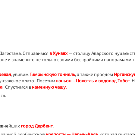
 Дагестана. Отправимся
в Хунзах
— столицу Аварского нуцальств
ане и знаменито не только своими бескрайними панорамами, 
ревал
, увивим
Гимрынскую тоннель
, а также проедем
Ирганску
Хунзахское плато. Посетим
каньон – Цолотль и водопад Тобот
. 
ча
. Спустимся в
каменную чашу.
ск.
ревнейших
город Дербент
.
ендарной дербентской
крепости — Нарын-Кала,
которая считает