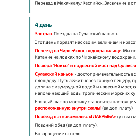
Переезд в Махачкалу/Каспийск. Заселение в оте
4 день
Завтрак
. Поездка на Сулакский каньон.
Этот день поразят нас своим величием и красо
Переезд на Чиркейское водохранилище
. Мы п
Катание на лодках по Чиркейскому водохранили
Пещера "Нокъо" и подвесной мост над Сулакс
Сулакский каньон
- достопримечательность в
площадку. Путь лежит через горную пещеру, 
долина с изумрудной водой и навесной мост,
напоминающий воды тропических морских куро
Каждый шаг по мостику становится настоящи
расположенную внутри скалы!
(за доп. плату)
Переезд в этнокомплекс «ГЛАВРЫБА»
тут вы с
Поздний обед (за доп. плату).
Возвращение в отель.