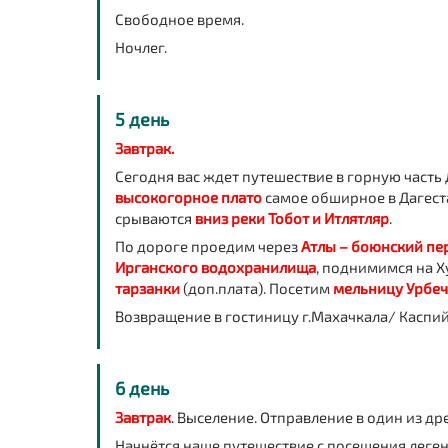
Свободное время.
Ночлег.
5 день
Завтрак.
Сегодня вас ждет путешествие в горную часть
высокогорное плато
самое обширное в Дагест
срываются
вниз реки Тобот и Итлятляр
.
По дороге проедим через
Атлы – боюнский пе
Ирганского водохранилища
, поднимимся на 
тарзанки
(доп.плата). Посетим
мельницу Урбе
Возвращение в гостиницу г.Махачкала/ Каспий
6 день
Завтрак
. Выселение. Отправление в один из д
Начнётся наше путешествие с посещения лег