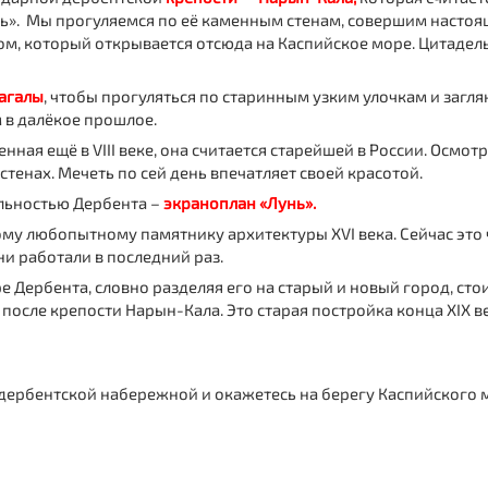
ь». Мы прогуляемся по её каменным стенам, совершим настоя
, который открывается отсюда на Каспийское море. Цитадел
агалы
, чтобы прогуляться по старинным узким улочкам и загля
 в далёкое прошлое.
оенная ещё в VIII веке, она считается старейшей в России. Осмо
тенах. Мечеть по сей день впечатляет своей красотой.
льностью Дербента –
экраноплан «Лунь».
ому любопытному памятнику архитектуры XVI века. Сейчас это 
ни работали в последний раз.
е Дербента, словно разделяя его на старый и новый город, сто
после крепости Нарын-Кала. Это старая постройка конца XIX 
 дербентской набережной и окажетесь на берегу Каспийского 