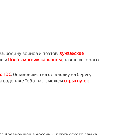
а, родину воинов и поэтов.
Хунзахское
но и
Цолотлинским каньоном
, на дно которого
ю ГЭС
. Остановимся на остановку на берегу
На водопаде Тобот мы сможем
спрыгнуть с
ся древнейшей в России. С персидского языка