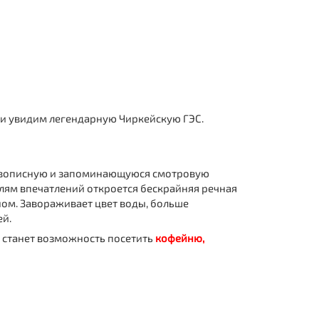
и увидим легендарную Чиркейскую ГЭС.
живописную и запоминающуюся смотровую
лям впечатлений откроется бескрайняя речная
ом. Завораживает цвет воды, больше
ей.
 станет возможность посетить
кофейню,