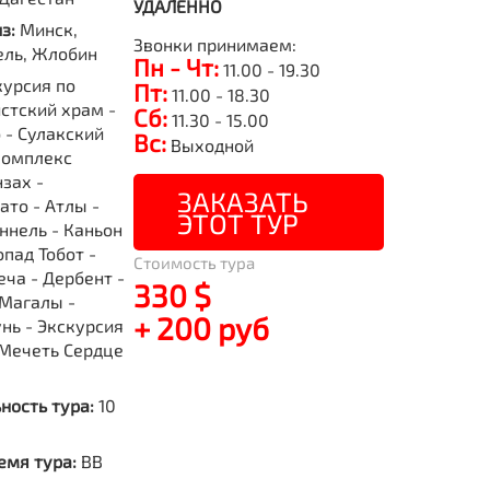
УДАЛЕННО
из:
Минск,
Звонки принимаем:
ель, Жлобин
Пн - Чт:
11.00 - 19.30
курсия по
Пт:
11.00 - 18.30
истский храм -
Сб:
11.30 - 15.00
 - Сулакский
Вс:
Выходной
комплекс
зах -
ЗАКАЗАТЬ
ато - Атлы -
ЭТОТ ТУР
ннель - Каньон
опад Тобот -
Стоимость тура
ча - Дербент -
330 $
Магалы -
+ 200 руб
нь - Экскурсия
 Мечеть Сердце
ность тура:
10
емя тура:
BB