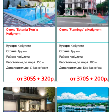
Отель 'Estonia Two' в
Отель 'Flamingo' в Кобулети
Кобулети
Курорт:
Кобулети
Курорт:
Кобулети
Страна:
Грузия
Страна:
Грузия
Район:
Кобулети
Район:
Кобулети
Расстояние до моря:
150 м
Расстояние до моря:
100 м
Дополнительно:
С бассейном
Дополнительно:
Без бассейна
от 305$ + 320р.
от 370$ + 200р.