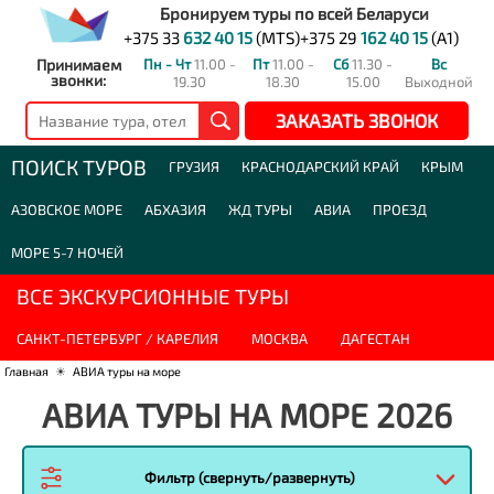
Бронируем туры по всей Беларуси
+375 33
632 40 15
(MTS)
+375 29
162 40 15
(A1)
Принимаем
Пн - Чт
11.00 -
Пт
11.00 -
Сб
11.30 -
Вс
звонки:
19.30
18.30
15.00
Выходной
ЗАКАЗАТЬ ЗВОНОК
ПОИСК ТУРОВ
ГРУЗИЯ
КРАСНОДАРСКИЙ КРАЙ
КРЫМ
АЗОВСКОЕ МОРЕ
АБХАЗИЯ
ЖД ТУРЫ
АВИА
ПРОЕЗД
МОРЕ 5-7 НОЧЕЙ
ВСЕ ЭКСКУРСИОННЫЕ ТУРЫ
САНКТ-ПЕТЕРБУРГ / КАРЕЛИЯ
МОСКВА
ДАГЕСТАН
Главная
☀
АВИА туры на море
АВИА ТУРЫ НА МОРЕ 2026
Фильтр (свернуть/развернуть)