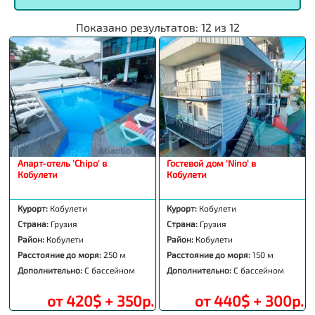
Показано результатов:
12
из
12
Апарт-отель 'Chipo' в
Гостевой дом 'Nino' в
Кобулети
Кобулети
Курорт:
Кобулети
Курорт:
Кобулети
Страна:
Грузия
Страна:
Грузия
Район:
Кобулети
Район:
Кобулети
Расстояние до моря:
250 м
Расстояние до моря:
150 м
Дополнительно:
С бассейном
Дополнительно:
С бассейном
от 420$ + 350р.
от 440$ + 300р.