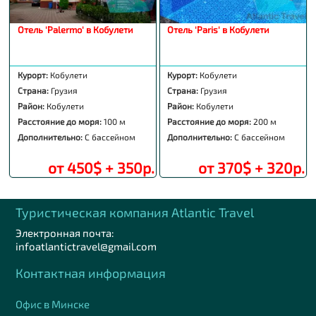
Отель 'Palermo' в Кобулети
Отель 'Paris' в Кобулети
Курорт:
Кобулети
Курорт:
Кобулети
Страна:
Грузия
Страна:
Грузия
Район:
Кобулети
Район:
Кобулети
Расстояние до моря:
100 м
Расстояние до моря:
200 м
Дополнительно:
С бассейном
Дополнительно:
С бассейном
от 450$ + 350р.
от 370$ + 320р.
Туристическая компания Аtlantic Travel
Электронная почта:
infoatlantictravel@gmail.com
Контактная информация
Офис в Минске