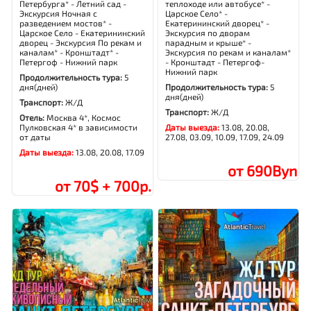
Петербурга* - Летний сад -
теплоходе или автобусе* -
Экскурсия Ночная с
Царское Село* -
разведением мостов* -
Екатерининский дворец* -
Царское Село - Екатерининский
Экскурсия по дворам
дворец - Экскурсия По рекам и
парадным и крыше* -
каналам* - Кронштадт* -
Экскурсия по рекам и каналам*
Петергоф - Нижний парк
- Кронштадт - Петергоф-
Нижний парк
Продолжительность тура:
5
дня(дней)
Продолжительность тура:
5
дня(дней)
Транспорт:
Ж/Д
Транспорт:
Ж/Д
Отель:
Москва 4*, Космос
Пулковская 4* в зависимости
Даты выезда:
13.08, 20.08,
от даты
27.08, 03.09, 10.09, 17.09, 24.09
Даты выезда:
13.08, 20.08, 17.09
от 690Byn
от 70$ + 700р.