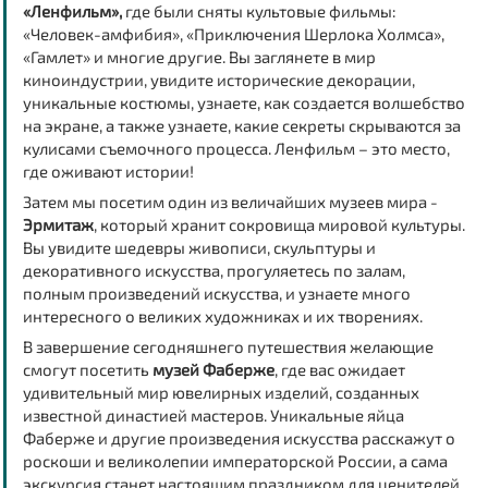
«Ленфильм»,
где были сняты культовые фильмы:
«Человек-амфибия», «Приключения Шерлока Холмса»,
«Гамлет» и многие другие. Вы заглянете в мир
киноиндустрии, увидите исторические декорации,
уникальные костюмы, узнаете, как создается волшебство
на экране, а также узнаете, какие секреты скрываются за
кулисами съемочного процесса. Ленфильм – это место,
где оживают истории!
Затем мы посетим один из величайших музеев мира -
Эрмитаж
, который хранит сокровища мировой культуры.
Вы увидите шедевры живописи, скульптуры и
декоративного искусства, прогуляетесь по залам,
полным произведений искусства, и узнаете много
интересного о великих художниках и их творениях.
В завершение сегодняшнего путешествия желающие
смогут посетить
музей Фаберже
, где вас ожидает
удивительный мир ювелирных изделий, созданных
известной династией мастеров. Уникальные яйца
Фаберже и другие произведения искусства расскажут о
роскоши и великолепии императорской России, а сама
экскурсия станет настоящим праздником для ценителей