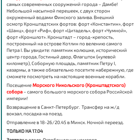
самых современных сооружений города – Дамбе!
Небольшой насыпной перешеек, с двух сторон
окруженный водами Финского залива. Внешний
осмотр Кронштадтских фортов: форт «Константин», форт
«Шанц», форт «Риф», форт «Цитадель», форт «Чумной»,
форт «Кроншлот». Кронштадт – город-крепость,
построенный на острове Котлин по велению самого
Петра I. Вы увидите: памятник колюшке, исторический
центр города, Гостиный двор, Флагшток (нулевой
километр), Соборную площадь, памятник Петру I,
казармы, а также обязательно посетите набережную, где
сможете посмотреть на настоящие военные корабли.
Посещение
Морского Никольского (Кронштадтского)
собора
– самого большого морского собора Российской
империи!
Возвращение в Санкт-Петербург. Трансфер на ж/д
вокзал, посадка на поезд.
Отправление в 18-26/20.45 в Минск. Ночной переезд.
ТОЛЬКО НА 17.04
Завтрак
в отеле. Освобождение номеров.