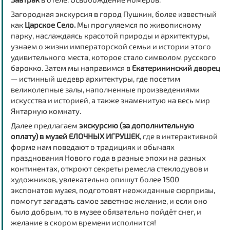
Загородная экскурсия в город Пушкин, более известный
как
Царское Село.
Мы прогуляемся по живописному
парку, наслаждаясь красотой природы и архитектуры,
узнаем о жизни императорской семьи и истории этого
удивительного места, которое стало символом русского
барокко. Затем мы направимся в
Екатерининский дворец
— истинный шедевр архитектуры, где посетим
великолепные залы, наполненные произведениями
искусства и историей, а также знаменитую на весь мир
Янтарную комнату.
Далее предлагаем
экскурсию (за дополнительную
оплату) в музей ЕЛОЧНЫХ ИГРУШЕК
, где в интерактивной
форме нам поведают о традициях и обычаях
празднования Нового года в разные эпохи на разных
континентах, откроют секреты ремесла стеклодувов и
художников, увлекательно опишут более 1500
экспонатов музея, подготовят неожиданные сюрпризы,
помогут загадать самое заветное желание, и если оно
было добрым, то в музее обязательно пойдёт снег, и
желание в скором времени исполнится!