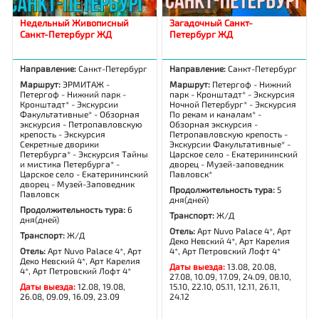
Недельный Живописный
Загадочный Санкт-
Санкт-Петербург ЖД
Петербург ЖД
Направление:
Санкт-Петербург
Направление:
Санкт-Петербург
Маршрут:
ЭРМИТАЖ -
Маршрут:
Петергоф - Нижний
Петергоф - Нижний парк -
парк - Кронштадт* - Экскурсия
Кронштадт* - Экскурсии
Ночной Петербург* - Экскурсия
Факультативные* - Обзорная
По рекам и каналам* -
экскурсия - Петропавловскую
Обзорная экскурсия -
крепость - Экскурсия
Петропавловскую крепость -
Секретные дворики
Экскурсии Факультативные* -
Петербурга* - Экскурсия Тайны
Царское село - Екатерининский
и мистика Петербурга* -
дворец - Музей-заповедник
Царское село - Екатерининский
Павловск*
дворец - Музей-Заповедник
Продолжительность тура:
5
Павловск
дня(дней)
Продолжительность тура:
6
Транспорт:
Ж/Д
дня(дней)
Отель:
Арт Nuvo Palace 4*, Арт
Транспорт:
Ж/Д
Деко Невский 4*, Арт Карелия
Отель:
Арт Nuvo Palace 4*, Арт
4*, Арт Петровский Лофт 4*
Деко Невский 4*, Арт Карелия
Даты выезда:
13.08, 20.08,
4*, Арт Петровский Лофт 4*
27.08, 10.09, 17.09, 24.09, 08.10,
Даты выезда:
12.08, 19.08,
15.10, 22.10, 05.11, 12.11, 26.11,
26.08, 09.09, 16.09, 23.09
24.12