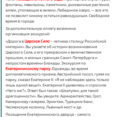
фонтаны, павильоны, памятники, диковинные растения,
аллеи, утопающие в зелени, Лебединое озеро, — все это
не позволит никому остаться равнодушным. Свободное
время в городе.
За дополнительную оплату возможна
организация экскурсий:
«Дорога в
Царское Село
– летнюю столицу Российской
империи». Вы узнаете об истории возникновения
Царского Села, о его прекрасном и величественном
прошлом, о южных границах Санкт-Петербурга и
непростом времени блокады. Экскурсия по
Екатерининскому парку.
Однажды, во время
дипломатического приема, Австрийский посол, гуляя по
парку, сказал Екатерине II: «Я не наблюдаю здесь только
лишь одной вещи!». Екатерина II удивилась и спросила:
«Чего же?». Ответ был таков: «Шкатулки, для такой
драгоценности». Вы увидите: Адмиралтейство, Грот,
Камеронову галерею, Эрмитаж, Турецкие бани,
Чесменскую колонну, Львиный мост и др.
Посещение Екатерининского дворца - самого