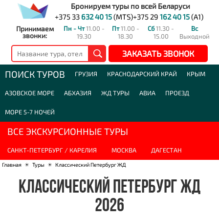
Бронируем туры по всей Беларуси
+375 33
632 40 15
(MTS)
+375 29
162 40 15
(A1)
Принимаем
Пн - Чт
11.00 -
Пт
11.00 -
Сб
11.30 -
Вс
звонки:
19.30
18.30
15.00
Выходной
ЗАКАЗАТЬ ЗВОНОК
ПОИСК ТУРОВ
ГРУЗИЯ
КРАСНОДАРСКИЙ КРАЙ
КРЫМ
АЗОВСКОЕ МОРЕ
АБХАЗИЯ
ЖД ТУРЫ
АВИА
ПРОЕЗД
МОРЕ 5-7 НОЧЕЙ
ВСЕ ЭКСКУРСИОННЫЕ ТУРЫ
САНКТ-ПЕТЕРБУРГ / КАРЕЛИЯ
МОСКВА
ДАГЕСТАН
Главная
☀
Туры
☀
Классический Петербург ЖД
КЛАССИЧЕСКИЙ ПЕТЕРБУРГ ЖД
2026