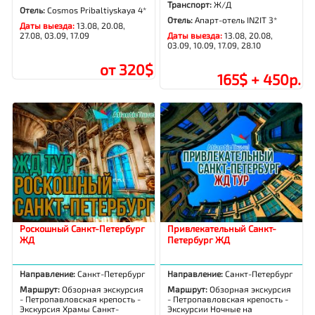
Транспорт:
Ж/Д
Отель:
Cosmos Pribaltiyskaya 4*
Отель:
Апарт-отель IN2IT 3*
Даты выезда:
13.08, 20.08,
27.08, 03.09, 17.09
Даты выезда:
13.08, 20.08,
03.09, 10.09, 17.09, 28.10
от 320$
165$ + 450р.
Роскошный Санкт-Петербург
Привлекательный Санкт-
ЖД
Петербург ЖД
Направление:
Санкт-Петербург
Направление:
Санкт-Петербург
Маршрут:
Обзорная экскурсия
Маршрут:
Обзорная экскурсия
- Петропавловская крепость -
- Петропавловская крепость -
Экскурсия Храмы Санкт-
Экскурсии Ночные на