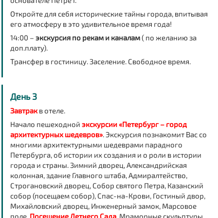
основателе Петре I.
Откройте для себя исторические тайны города, впитывая
его атмосферу в это удивительное время года!
14:00 –
экскурсия по рекам и каналам
( по желанию за
доп.плату).
Трансфер в гостиницу. Заселение. Свободное время.
День 3
Завтрак
в отеле.
Начало пешеходной
экскурсии «Петербург – город
архитектурных шедевров»
. Экскурсия познакомит Вас со
многими архитектурными шедеврами парадного
Петербурга, об истории их создания и о роли в истории
города и страны. Зимний дворец, Александрийская
колонная, здание Главного штаба, Адмиралтейство,
Строгановский дворец, Собор святого Петра, Казанский
собор (посещаем собор), Спас-на-Крови, Гостиный двор,
Михайловский дворец, Инженерный замок, Марсовое
поле.
Посещение Летнего Сада
. Мраморные скульптуры,