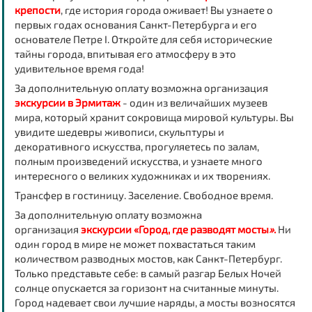
крепости
, где история города оживает! Вы узнаете о
первых годах основания Санкт-Петербурга и его
основателе Петре I. Откройте для себя исторические
тайны города, впитывая его атмосферу в это
удивительное время года!
За дополнительную оплату возможна организация
экскурсии в Эрмитаж
- один из величайших музеев
мира, который хранит сокровища мировой культуры. Вы
увидите шедевры живописи, скульптуры и
декоративного искусства, прогуляетесь по залам,
полным произведений искусства, и узнаете много
интересного о великих художниках и их творениях.
Трансфер в гостиницу. Заселение. Свободное время.
За дополнительную оплату возможна
организация
э
кскурсии «Город, где разводят мосты
»
.
Ни
один город в мире не может похвастаться таким
количеством разводных мостов, как Санкт-Петербург.
Только представьте себе: в самый разгар Белых Ночей
солнце опускается за горизонт на считанные минуты.
Город надевает свои лучшие наряды, а мосты возносятся