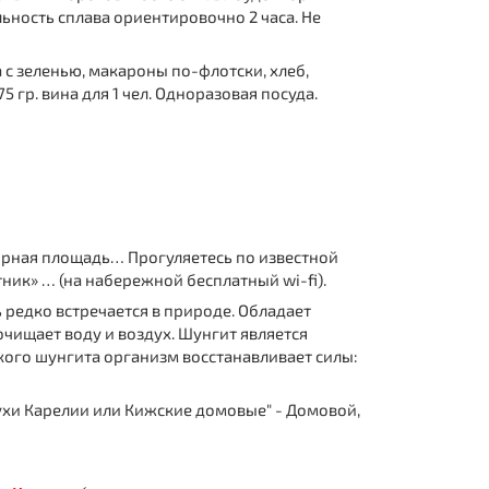
ьность сплава ориентировочно 2 часа. Не
 с зеленью, макароны по-флотски, хлеб,
5 гр. вина для 1 чел. Одноразовая посуда.
орная площадь… Прогуляетесь по известной
ик» … (на набережной бесплатный wi-fi).
ь редко встречается в природе. Обладает
чищает воду и воздух. Шунгит является
кого шунгита организм восстанавливает силы:
Духи Карелии или Кижские домовые" - Домовой,