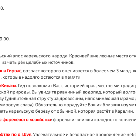
0.
9.00.
ьский эпос карельского народа. Красивейшие лесные места от
 из четырёх целебных источников.
ана Гирвас
, возраст которого оценивается в более чем 3 млрд. 
, которые надолго остаются в памяти
«Кивач»
. Гид познакомит Вас с историей края, местными тради
кой природы. Вы увидите равнинный водопад, который долгое 
езу (удивительная структура древесины, напоминающая мрамор
 мировую славу). Обязательно порадуйте Ваших близких изуми
ать карельскую берёзу от обычной, которая растёт в Карелии.
 форелевого хозяйства
: форельки-книжки холодного копчения
фтах по р. Шуя.
Увлекательное и безопасное прохождение небо