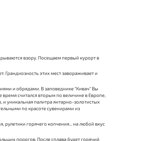
крываются взору. Посещаем первый курорт в
лет. Грандиозность этих мест завораживает и
циями и обрядами. В заповеднике "Кивач" Вы
время считался вторым по величине в Европе,
, и уникальная палитра янтарно-золотистых
тельными по красоте сувенирами из
, рулетики горячего копчения... на любой вкус
льших порогов. После сплава будет горячий