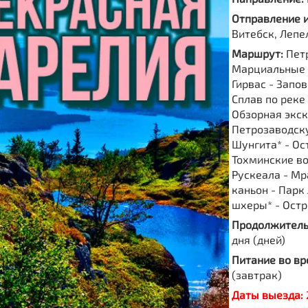
Отправление 
Витебск, Лепе
Маршрут:
Пет
Марциальные 
Гирвас - Запо
Сплав по реке
Обзорная экск
Петрозаводску
Шунгита* - Ос
Тохминские во
Рускеала - М
каньон - Парк
шхеры* - Остр
Продолжитель
дня (дней)
Питание во вр
(завтрак)
Даты выезда: