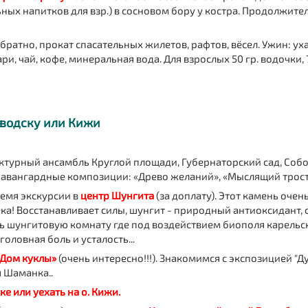
ных напитков для взр.) в сосновом бору у костра. Продолжител
ратно, прокат спасательных жилетов, рафтов, вёсел. Ужин: уха
и, чай, кофе, минеральная вода. Для взрослых 50 гр. водочки, 7
аводску или Кижи
ктурный ансамбль Круглой площади, Губернаторский сад, Соб
авангардные композиции: «Древо желаний», «Мыслящий тростн
ремя экскурсии в
центр Шунгита
(за доплату)
. Этот камень очен
а! Восстанавливает силы, шунгит - природный антиоксидант, о
ь шунгитовую комнату где под воздействием биополя карельс
оловная боль и усталость...
«Дом куклы»
(очень интересно!!!). Знакомимся с экспозицией "
я Шаманка..
ке или уехать на о. Кижи.