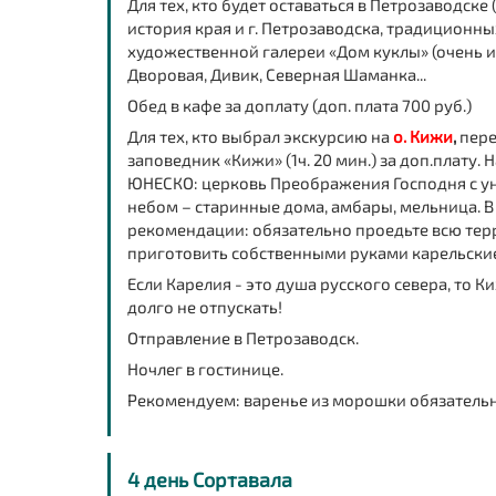
Для тех, кто будет оставаться в Петрозаводске
история края и г. Петрозаводска, традиционны
художественной галереи «Дом куклы» (очень и
Дворовая, Дивик, Северная Шаманка...
Обед в кафе за доплату
(доп. плата 700 руб.)
Для тех, кто выбрал экскурсию
на
о. Кижи
,
пере
заповедник «Кижи» (1ч. 20 мин.) за доп.плату
ЮНЕСКО: церковь Преображения Господня с ун
небом – старинные дома, амбары, мельница. 
рекомендации: обязательно проедьте всю терр
приготовить собственными руками карельские 
Если Карелия - это душа русского севера, то
Ки
долго не отпускать!
Отправление в Петрозаводск
.
Ночлег в гостинице.
Рекомендуем: варенье из морошки
обязательн
4 день Сортавала