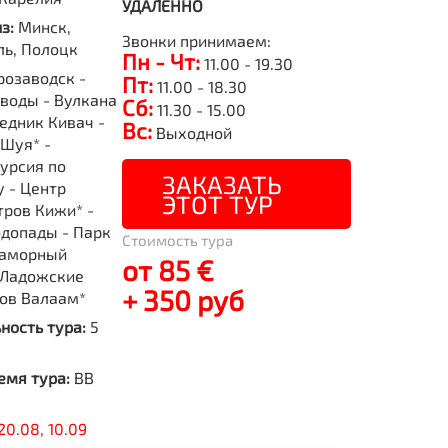
УДАЛЕННО
из:
Минск,
Звонки принимаем:
ль, Полоцк
Пн - Чт:
11.00 - 19.30
розаводск -
Пт:
11.00 - 18.30
воды - Вулкана
Сб:
11.30 - 15.00
ведник Кивач -
Вс:
Выходной
 Шуя* -
урсия по
ЗАКАЗАТЬ
 - Центр
ЭТОТ ТУР
тров Кижи* -
допады - Парк
Стоимость тура
раморный
от 85 €
 Ладожские
+ 350 руб
ов Валаам*
ность тура:
5
емя тура:
BB
20.08, 10.09