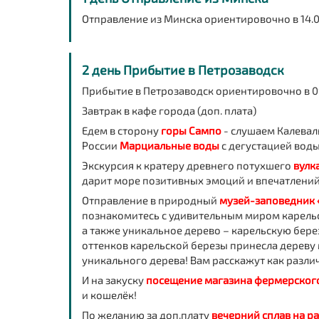
Отправление из Минска ориентировочно в 14.0
2 день Прибытие в Петрозаводск
Прибытие в Петрозаводск ориентировочно в 0
Завтрак в кафе города (доп. плата)
Едем в сторону
горы Сампо
- слушаем Калевал
России
Марциальные воды
с дегустацией воды
Экскурсия к кратеру древнего потухшего
вулк
дарит море позитивных эмоций и впечатлений
Отправление в природный
музей-заповедник 
познакомитесь с удивительным миром карельс
а также уникальное дерево – карельскую бер
оттенков карельской березы принесла дереву
уникального дерева! Вам расскажут как различ
И на закуску
посещение магазина фермерского
и кошелёк!
По желанию за доп.плату
вечерний сплав на ра