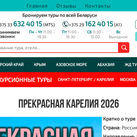
Главная
Отзывы
Контакты
Бронируем туры по всей Беларуси
632 40 15
162 40 15
375 33
(MTS)
+375 29
(A1)
ринимаем
Пн - Чт
11.00 -
Пт
11.00 -
Сб
11.30 -
Вс
звонки:
19.30
18.30
15.00
Выходной
РСКИЙ КРАЙ
КРЫМ
АЗОВСКОЕ МОРЕ
АБХАЗИЯ
ЖД Т
СКУРСИОННЫЕ ТУРЫ
САНКТ-ПЕТЕРБУРГ / КАРЕЛИЯ
МОСКВА
ПРЕКРАСНАЯ КАРЕЛИЯ 2026
Кратко о туре
Страна:
Росси
Направление: