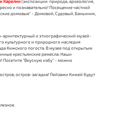
и Карелии
(экспозиции: природа, археология,
тересно и познавательно! Посещение частной
жские домовые" - Домовой, Судовый, Баньнник,
ко-архитектурный и этнографический музей-
ого культурного и природного наследия
да Кижского погоста. В музее под открытым
онные крестьянские ремесла. Наши
! Посетите "Вкусную избу" - можно
 остров, остров-загадка! Пейзажи Кижей будут
лезное.