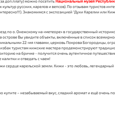
 (за доп.плату) можно посетить
Национальный музей Республик
х культур русских, карелов и вепсов). По отзывам туристов ин
нтересно!!!). Знакомимся с экспозицией "Духи Карелии или Ки
езд по о. Онежскому на «метеоре» в государственный истори
. На острове Вы увидите объекты, включённые в список всемирн
икальными 22-мя главами, церковь Покрова Богородицы, огра
В избах туристам кижские мастера продемонстрируют традици
иторию на бричке - получится очень аутентичное путешествие
калитки и отведать с чаем!
жи сердце карельской земли
. Кижи - это любовь, легендарный
о купите – незабываемый вкус, сладкий аромат и ещё очень по