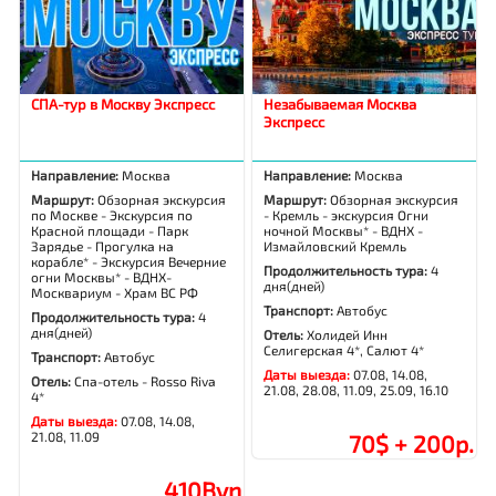
СПА-тур в Москву Экспресс
Незабываемая Москва
Экспресс
Направление:
Москва
Направление:
Москва
Маршрут:
Обзорная экскурсия
Маршрут:
Обзорная экскурсия
по Москве - Экскурсия по
- Кремль - экскурсия Огни
Красной площади - Парк
ночной Москвы* - ВДНХ -
Зарядье - Прогулка на
Измайловский Кремль
корабле* - Экскурсия Вечерние
Продолжительность тура:
4
огни Москвы* - ВДНХ-
дня(дней)
Москвариум - Храм ВС РФ
Транспорт:
Автобус
Продолжительность тура:
4
дня(дней)
Отель:
Холидей Инн
Селигерская 4*, Салют 4*
Транспорт:
Автобус
Даты выезда:
07.08, 14.08,
Отель:
Спа-отель - Rosso Riva
21.08, 28.08, 11.09, 25.09, 16.10
4*
Даты выезда:
07.08, 14.08,
21.08, 11.09
70$ + 200р.
410Byn