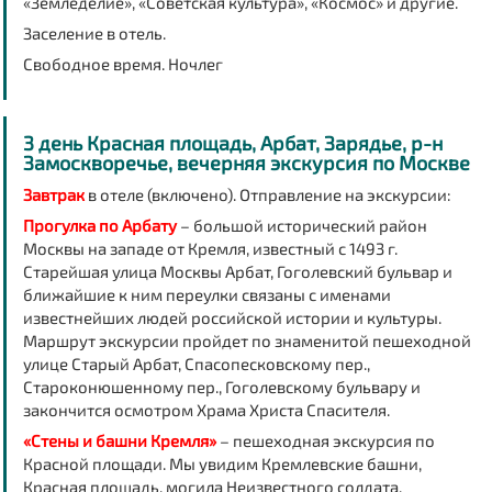
«Земледелие», «Советская культура», «Космос» и другие.
Заселение в отель.
Свободное время. Ночлег
3 день Красная площадь, Арбат, Зарядье, р-н
Замоскворечье, вечерняя экскурсия по Москве
Завтрак
в отеле (включено). Отправление на экскурсии:
Прогулка по Арбату
– большой исторический район
Москвы на западе от Кремля, известный с 1493 г.
Старейшая улица Москвы Арбат, Гоголевский бульвар и
ближайшие к ним переулки связаны с именами
известнейших людей российской истории и культуры.
Маршрут экскурсии пройдет по знаменитой пешеходной
улице Старый Арбат, Спасопесковскому пер.,
Староконюшенному пер., Гоголевскому бульвару и
закончится осмотром Храма Христа Спасителя.
«Стены и башни Кремля»
– пешеходная экскурсия по
Красной площади. Мы увидим Кремлевские башни,
Красная площадь, могила Неизвестного солдата,