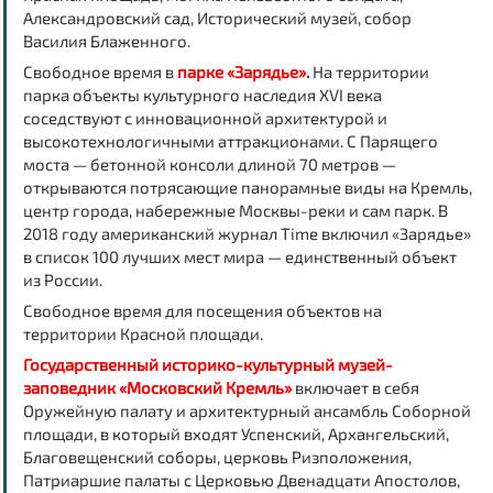
Александровский сад, Исторический музей, собор
Василия Блаженного.
Свободное время в
парке «Зарядье»
.
На территории
парка объекты культурного наследия XVI века
соседствуют с инновационной архитектурой и
высокотехнологичными аттракционами. С Парящего
моста — бетонной консоли длиной 70 метров —
открываются потрясающие панорамные виды на Кремль,
центр города, набережные Москвы-реки и сам парк. В
2018 году американский журнал Time включил «Зарядье»
в список 100 лучших мест мира — единственный объект
из России.
Свободное время для посещения объектов на
территории Красной площади.
Государственный историко-культурный музей-
заповедник «Московский Кремль»
включает в себя
Оружейную палату и архитектурный ансамбль Соборной
площади, в который входят Успенский, Архангельский,
Благовещенский соборы, церковь Ризположения,
Патриаршие палаты с Церковью Двенадцати Апостолов,