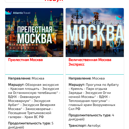
Прелестная Москва
Величественная Москва
Экспресс
Направление:
Москва
Направление:
Москва
Маршрут:
Обзорная экскурсия
Маршрут:
Прогулка по Арбату
- Краская площать - Экскурсия
- Кремль - Парк отдыха
на Останкинскую телебашню* -
Зарядье - Экскурсия Огни
ВДНХ - Океанариум
ночной Москвы* - ВДНХ -
Москвариум* - Экскурсия
Теплоходная прогулка* -
Арбат* - Экскурсия Вечерняя
главный храм Вооруженных
Москва* - Замоскворечье -
Сил РФ
Посещение Третьяковской
Продолжительность тура:
4
галереи - Храм ВС РФ
дня(дней)
Продолжительность тура:
5
Транспорт:
Автобус
дня(дней)