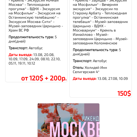
- Кремль - Экскурсия Ночная
- Кремль - Зарядье - Экскурсия
Москва* - Теплоходная
на Мосфильм* - Вечерняя
прогулка* - ВДНХ - Экскурсия
экскурсия* - Экскурсии по
на Мосфильм* - Экскурсия на
Старому Арбату - Теплоходная
Останкинскую телебашню* -
прогулка* - Останкинская
Экскурсия Москва-Сити* -
телебашя* - Музей-заповедник
Музей-заповедник Царицыно -
Царицыно - ВДНХ -
Храм ВС РФ
Москвариум* - Кремль в
Измайлово - Музей-
Продолжительность тура:
5
заповедник Царицыно - Музей-
дня(дней)
заповедник Коломенское
Транспорт:
Автобус
Продолжительность тура:
5
дня(дней)
Даты выезда:
13.08, 20.08,
10.09, 17.09, 24.09, 08.10, 22.10,
Транспорт:
Автобус
05.11, 19.11, 10.12
Отель:
Холидей Инн
Селигерская 4*
от 120$ + 200р.
Даты выезда:
13.08, 27.08, 10.09
150$