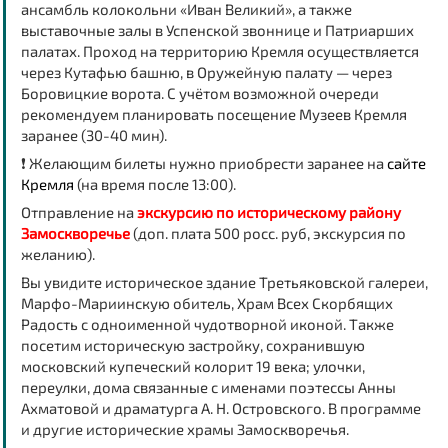
ансамбль колокольни «Иван Великий», а также
выставочные залы в Успенской звоннице и Патриарших
палатах. Проход на территорию Кремля осуществляется
через Кутафью башню, в Оружейную палату — через
Боровицкие ворота. С учётом возможной очереди
рекомендуем планировать посещение Музеев Кремля
заранее (30-40 мин).
❗ Желающим билеты нужно приобрести заранее на
сайте
Кремля
(на время после 13:00).
Отправление на
экскурсию по историческому району
Замоскворечье
(доп. плата 500 росс. руб, экскурсия по
желанию).
Вы увидите историческое здание Третьяковской галереи,
Марфо-Мариинскую обитель, Храм Всех Скорбящих
Радость с одноименной чудотворной иконой. Также
посетим историческую застройку, сохранившую
московский купеческий колорит 19 века; улочки,
переулки, дома связанные с именами поэтессы Анны
Ахматовой и драматурга А. Н. Островского. В программе
и другие исторические храмы Замоскворечья.