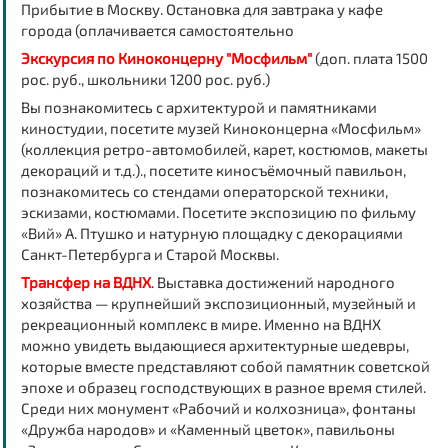
Прибытие в Москву. Остановка для завтрака у кафе
города (оплачивается самостоятельно
Экскурсия по Киноконцерну "Мосфильм"
(доп. плата 1500
рос. руб., школьники 1200 рос. руб.)
Вы познакомитесь с архитектурой и памятниками
киностудии, посетите музей Киноконцерна «Мосфильм»
(коллекция ретро-автомобилей, карет, костюмов, макеты
декораций и т.д.)., посетите киносъёмочный павильон,
познакомитесь со стендами операторской техники,
эскизами, костюмами. Посетите экспозицию по фильму
«Вий» А. Птушко и натурную площадку с декорациями
Санкт-Петербурга и Старой Москвы.
Трансфер на ВДНХ
. Выставка достижений народного
хозяйства
— крупнейший экспозиционный, музейный и
рекреационный комплекс в мире. Именно на ВДНХ
можно увидеть выдающиеся архитектурные шедевры,
которые вместе представляют собой памятник советской
эпохе и образец господствующих в разное время стилей.
Среди них монумент «Рабочий и колхозница», фонтаны
«Дружба народов» и «Каменный цветок», павильоны