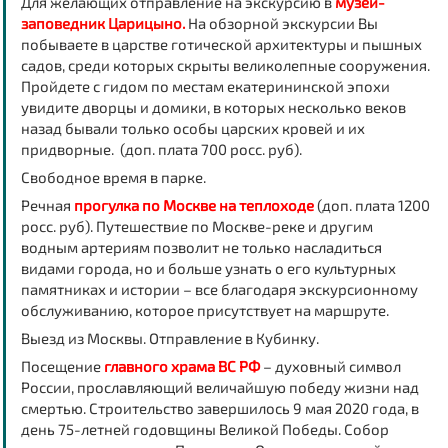
Для желающих отправление на
экскурсию в
музей-
заповедник Царицыно.
На обзорной экскурсии Вы
побываете в царстве готической архитектуры и пышных
садов, среди которых скрыты великолепные сооружения.
Пройдете с гидом по местам екатерининской эпохи
увидите дворцы и домики, в которых несколько веков
назад бывали только особы царских кровей и их
придворные. (доп. плата 700 росс. руб).
Свободное время в парке.
Речная
прогулка по Москве на теплоходе
(доп. плата 1200
росс. руб). Путешествие по Москве-реке и другим
водным артериям позволит не только насладиться
видами города, но и больше узнать о его культурных
памятниках и истории – все благодаря экскурсионному
обслуживанию, которое присутствует на маршруте.
Выезд из Москвы. Отправление в Кубинку.
Посещение
главного храма ВС РФ
– духовный символ
России, прославляющий величайшую победу жизни над
смертью. Строительство завершилось 9 мая 2020 года, в
день 75-летней годовщины Великой Победы. Собор