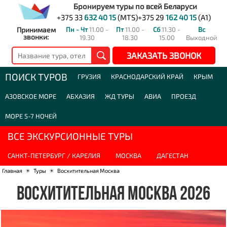
Бронируем туры по всей Беларуси
+375 33
632 40 15
(MTS)
+375 29
162 40 15
(A1)
Принимаем
Пн - Чт
11.00 -
Пт
11.00 -
Сб
11.30 -
Вс
звонки:
19.30
18.30
15.00
Выходной
ЗАКАЗАТЬ ЗВОНОК
ПОИСК ТУРОВ
ГРУЗИЯ
КРАСНОДАРСКИЙ КРАЙ
КРЫМ
АЗОВСКОЕ МОРЕ
АБХАЗИЯ
ЖД ТУРЫ
АВИА
ПРОЕЗД
МОРЕ 5-7 НОЧЕЙ
ВСЕ ЭКСКУРСИОННЫЕ ТУРЫ
САНКТ-ПЕТЕРБУРГ / КАРЕЛИЯ
МОСКВА
ДАГЕСТАН
Главная
☀
Туры
☀
Восхитительная Москва
ВОСХИТИТЕЛЬНАЯ МОСКВА 2026