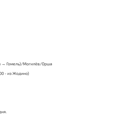
н → Гомель)/Могилёв/Орша
00 - из Жодино)
дня.