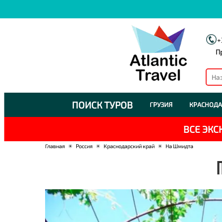
+
П
ПОИСК ТУРОВ
ГРУЗИЯ
КРАСНОДА
ВСЕ ЭК
Главная
☀
Россия
☀
Краснодарский край
☀
На Шмидта