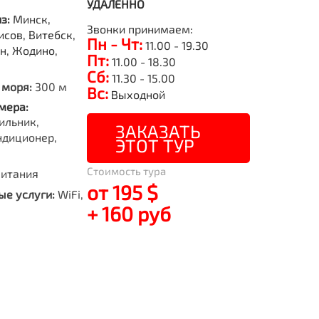
УДАЛЕННО
из:
Минск,
Звонки принимаем:
исов, Витебск,
Пн - Чт:
11.00 - 19.30
н, Жодино,
Пт:
11.00 - 18.30
Сб:
11.30 - 15.00
 моря:
300 м
Вс:
Выходной
мера:
ильник,
ЗАКАЗАТЬ
ндиционер,
ЭТОТ ТУР
Стоимость тура
питания
от 195 $
е услуги:
WiFi,
+ 160 руб