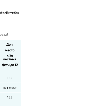
лёв/Витебск
оезд!
Доп.
место
в 3х
местный
Дети до 12
155
нет мест
155