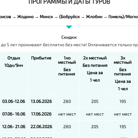
ПРОГРАММЫ И ДАТЫ ТУРОВ
рисов → Жодино → Минск → (Бобруйск → Жлобин → Гомель)/Моги
Скидки:
 до 5 лет проживают бесплатно без места! Оплачивается только пр
Отдых
Прибытие
1но
2х местный
3х
местный
местный
10дн/9нч
Без питания
Без
Без
Цена за
питания
питания
1 чел
Цена за
1 чел
03.06-12.06
13.06.2026
280
205
195
07.06- 16.06
17.06.2026
нет мест
нет мест
нет мест
12.06- 21.06
22.06.2026
280
205
195