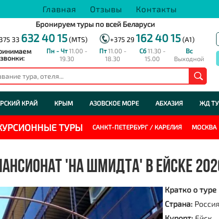
Главная
Отзывы
Контакты
Бронируем туры по всей Беларуси
632 40 15
162 40 15
375 33
(MTS)
+375 29
(A1)
ринимаем
Пн - Чт
11.00 -
Пт
11.00 -
Сб
11.30 -
Вс
звонки:
19.30
18.30
15.00
Выходной
РСКИЙ КРАЙ
КРЫМ
АЗОВСКОЕ МОРЕ
АБХАЗИЯ
ЖД Т
СКУРСИОННЫЕ ТУРЫ
САНКТ-ПЕТЕРБУРГ / КАРЕЛИЯ
МОСКВА
ПАНСИОНАТ 'НА ШМИДТА' В ЕЙСКЕ 202
Кратко о туре
Страна:
Росси
Курорт:
Ейск