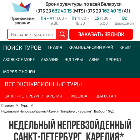
Бронируем туры по всей Беларуси
+375 33
632 40 15
(MTS)
+375 29
162 40 15
(A1)
Принимаем
Пн - Чт
11.00 -
Пт
11.00 -
Сб
11.30 -
Вс
звонки:
19.30
18.30
15.00
Выходной
ЗАКАЗАТЬ ЗВОНОК
ПОИСК ТУРОВ
ГРУЗИЯ
КРАСНОДАРСКИЙ КРАЙ
КРЫМ
АЗОВСКОЕ МОРЕ
АБХАЗИЯ
ЖД ТУРЫ
АВИА
ПРОЕЗД
МОРЕ 5-7 НОЧЕЙ
ВСЕ ЭКСКУРСИОННЫЕ ТУРЫ
САНКТ-ПЕТЕРБУРГ / КАРЕЛИЯ
МОСКВА
ДАГЕСТАН
Главная
☀
Туры
☀
Недельный Непревзойденный Санкт-Петербург, Карелия*, Выборг* ЖД
НЕДЕЛЬНЫЙ НЕПРЕВЗОЙДЕННЫЙ
САНКТ-ПЕТЕРБУРГ, КАРЕЛИЯ*,