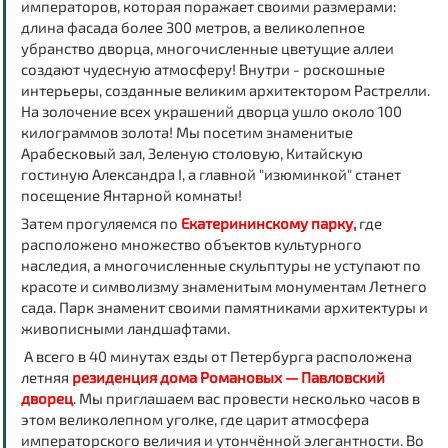
императоров, которая поражает своими размерами:
длина фасада более 300 метров, а великолепное
убранство дворца, многочисленные цветущие аллеи
создают чудесную атмосферу! Внутри - роскошные
интерьеры, созданные великим архитектором Растрелли.
На золочение всех украшений дворца ушло около 100
килограммов золота! Мы посетим знаменитые
Арабесковый зал, Зеленую столовую, Китайскую
гостиную Александра I, а главной "изюминкой" станет
посещение
Янтарной комнаты
!
Затем прогуляемся по
Екатерининскому парку,
где
расположено множество объектов культурного
наследия, а многочисленные скульптуры не уступают по
красоте и символизму знаменитым монументам Летнего
сада. Парк знаменит своими памятниками архитектуры и
живописными ландшафтами.
А всего в 40 минутах езды от Петербурга расположена
летняя
резиденция дома Романовых — Павловский
дворец
. Мы приглашаем вас провести несколько часов в
этом великолепном уголке, где царит атмосфера
императорского величия и утончённой элегантности. Во