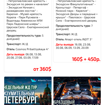
- Петропавловская крепость -
- Петропавловская крепость -
Экскурсия по рекам и каналам*
Экскурсии Факультативные* -
- Экскурсия Ночная с
Кронштадт - Петергоф -
разведением мостов* -
Нижний парк - Карелия* -
Карелия - Музей-крепость
Экскурсия Дворы и парадные +
Корела - Парк Рускеала -
крыши* - Павловск - Царское
Водопады Ахвенкоски ИЛИ
Село - Екатерининский дворец
Парк Ладожские шхеры* -
Продолжительность тура:
7
Царское Село - Екатерининский
дня(дней)
дворец
Транспорт:
Ж/Д
Продолжительность тура:
5
дня(дней)
Отель:
Апарт-отель IN2IT 3*
Транспорт:
Ж/Д
Даты выезда:
16.08, 23.08,
30.08, 06.09, 13.09, 20.09
Отель:
Cosmos Pribaltiyskaya 4*
Даты выезда:
06.08, 13.08,
20.08, 27.08, 03.09, 17.09
160$ + 450р.
от 360$