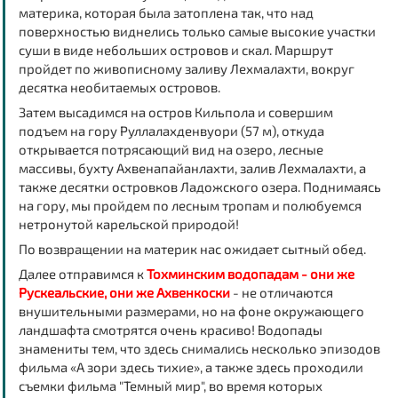
материка, которая была затоплена так, что над
поверхностью виднелись только самые высокие участки
суши в виде небольших островов и скал. Маршрут
пройдет по живописному заливу
Лехмалахти
, вокруг
десятка необитаемых островов.
Затем высадимся на
остров Кильпола
и совершим
подъем на
гору Руллалахденвуори
(57 м), откуда
открывается потрясающий вид на озеро, лесные
массивы, бухту Ахвенапайанлахти, залив Лехмалахти, а
также десятки островков Ладожского озера. Поднимаясь
на гору, мы пройдем по лесным тропам и полюбуемся
нетронутой карельской природой!
По возвращении на материк нас ожидает сытный обед.
Далее отправимся к
Тохминским водопадам - они же
Рускеальские, они же Ахвенкоски
- не отличаются
внушительными размерами, но на фоне окружающего
ландшафта смотрятся очень красиво! Водопады
знамениты тем, что здесь снимались несколько эпизодов
фильма «А зори здесь тихие», а также здесь проходили
съемки фильма "Темный мир", во время которых