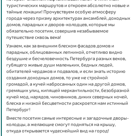
туристических маршрутов и откроем абсолютно новые и
тайные локации! Прочувствуем особую атмосферу
города через призму
архитектурах ансамблей, доходных
домов, парадных и дворов-колодцев
, которые мы
обязательно посетим, совершив незабываемое
путешествие сквозь века!
Узнаем, как за внешним блеском фасадов домов и
парадных, облицованных лепниной, отчетливо видно
бездушие и бесчеловечность Петербурга разных веков,
губящего живые души маленьких, бедных людей,
обитателей чердаков и подвалов, и если знать историю
создания доходных домов, то уже не стройной
громадой, а кучей набросанных один на другой домов,
гремящих улиц, кипящей меркантильности, безобразной
кучей мод, нарядов, чиновников, диких северных ночей,
блеска и низкой бесцветности раскроется нам истинный
Петербург!
Вместе посетим самые интересные и загадочные
дворы-
колодцы
, а желающие смогут
подняться на крышу
,
откуда открывается чудеснейший вид на город!