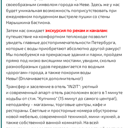
своеобразным символом города на Неве. Здесь же у нас
будет уникальная возможность поприсутствовать при
ежедневном полуденном выстреле пушки со стены
Нарышкина бастиона.
Затем нас ожидает
экскурсия по рекам и каналам:
путешествие на комфортном теплоходе позволит
увидеть главные достопримечательности Петербурга,
которые с воды приобретают абсолютно другой ракурс!
Мы полюбуемся на прекрасные здания и парки, пройдем
прямо под низко висящими мостами, увидим, сколько
разнообразных судов передвигается по водным
«дорогам» города, а также покорим воды
Невы! (Оплачивается дополнительно!)
Трансфер и заселение в отель "IN2IT": уютный
и современный апарт-отель расположен всего в 1 минуте
ходьбы от ст.м. "Купчино" (15 минут до самого центра!),
неподалёку - магазины, торговые центры, кафе и
рестораны. Светлые и просторные номера обустроены
новой мебелью, современной техникой, мини-кухней, а
также собственной ванной комнатой. На всей