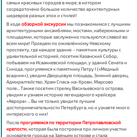
самых красивых городов в мире, в котором
сосредоточено большое количество архитектурных
шедевров разных эпох и стилей!
В ходе
обзорной экскурсии
мы познакомимся с лучшими
архитектурными ансамблями, мостами, набережными и
площадями, которые заслуженно пользуются славой во
всем мире! Проедем по оживлённому Невскому
проспекту, где каждое здание – памятник культуры с
удивительной историей, посетим Казанский Собор,
побываем на Исаакиевской площади, у зданий Сената и
Синода, прогуляемся к памятнику Петру I («Медный
всадник»), увидим Дворцовую площадь, Зимний дворец,
Адмиралтейство, Храм Спаса-на-Крови, Марсово
поле... Также посетим стрелку Васильевского острова,
увидим и узнаем историю легендарного крейсера
«Аврора» ... Вы не только увидите лучшие
достопримечательности Петербурга, но и узнаете много
интересного о них!
После
прогуляемся по территории Петропавловской
крепости
, которая была построена при личном участии
основателя города на Заячьем острове и стала