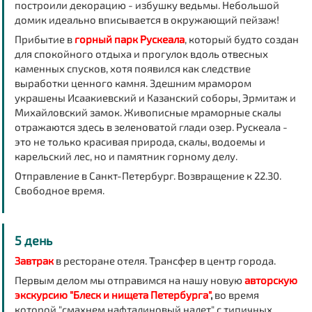
построили декорацию - избушку ведьмы. Небольшой
домик идеально вписывается в окружающий пейзаж!
Прибытие в
горный парк Рускеала
, который будто создан
для спокойного отдыха и прогулок вдоль отвесных
каменных спусков, хотя появился как следствие
выработки ценного камня. Здешним мрамором
украшены Исаакиевский и Казанский соборы, Эрмитаж и
Михайловский замок. Живописные мраморные скалы
отражаются здесь в зеленоватой глади озер. Рускеала -
это не только красивая природа, скалы, водоемы и
карельский лес, но и памятник горному делу.
Отправление в Санкт-Петербург
. Возвращение к 22.30.
Свободное время.
5 день
Завтрак
в ресторане отеля. Трансфер в центр города.
Первым делом мы отправимся на
нашу новую
авторскую
экскурсию "Блеск и нищета Петербурга"
,
во время
которой "смахнем нафталиновый налет" с типичных