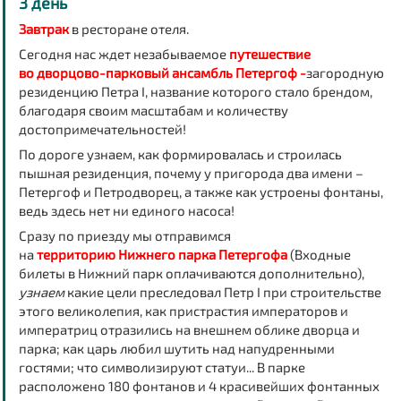
3 день
Завтрак
в ресторане отеля.
Сегодня нас ждет незабываемое
путешествие
во дворцово-парковый ансамбль Петергоф -
загородную
резиденцию Петра I, название которого стало брендом,
благодаря своим масштабам и количеству
достопримечательностей!
По дороге узнаем, как формировалась и строилась
пышная резиденция, почему у пригорода два имени –
Петергоф и Петродворец, а также как устроены фонтаны,
ведь здесь нет ни единого насоса!
Сразу по приезду мы отправимся
на
территорию Нижнего парка Петергофа
(Входные
билеты в Нижний парк оплачиваются дополнительно),
узнаем
какие цели преследовал Петр I при строительстве
этого великолепия, как пристрастия императоров и
императриц отразились на внешнем облике дворца и
парка; как царь любил шутить над напудренными
гостями; что символизируют статуи... В парке
расположено 180 фонтанов и 4 красивейших фонтанных