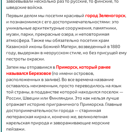
завоевывали несколько раз то русские, то финские, то
шведские войска.
Первым делом мы посетим красивый
город Зеленогорск
,
и познакомимся с его достопримечательностями: это
уникальные архитектурные сооружения, памятники,
музеи, парки, прекрасные озера, и неповторимая
атмосфера. Также мы обязательно посетим
храм
Казанской иконы Божией Матери
, возведенный в 1880
году, выдержан в неорусском стиле, но без присущей ему
пестроты окраски.
Затем мы отправимся в
Приморск, который ранее
назывался Березовое
(по имени островов,
расположенных в заливе). Во все времена название
оставалось неизменным, просто переводилось на язык
той страны, в подданстве которой находился поселок —
России, Швеции или Финляндии. Это как нельзя лучше
отражает историю приграничного Приморска. Главные
достопримечательности города — старинная
лютеранская кирха и, конечно же, великолепная
карельская природа и завораживающие морские
пейзажи.