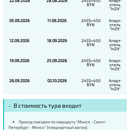
22.08.2026
28.08.2026
245$+450
Апарт-
BYN
отель
"In2It"
05.09.2026
11.09.2026
245$+450
Апарт-
BYN
отель
"In2It"
12.09.2026
18.09.2026
245$+450
Апарт-
BYN
отель
"In2It"
19.09.2026
25.09.2026
245$+450
Апарт-
BYN
отель
"In2It"
26.09.2026
02.10.2026
245$+450
Апарт-
BYN
отель
"In2It"
В стоимость тура входит
Проезд поездом по маршруту "Минск - Санкт-
Петербург - Минск" (плацкартный вагон);