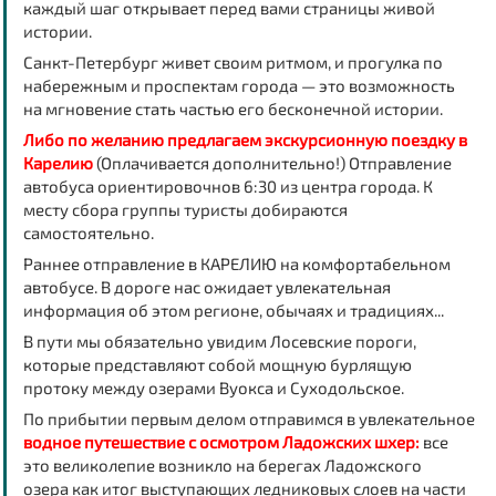
каждый шаг открывает перед вами страницы живой
истории.
Санкт-Петербург живет своим ритмом, и прогулка по
набережным и проспектам города — это возможность
на мгновение стать частью его бесконечной истории.
Либо по желанию предлагаем экскурсионную поездку в
Карелию
(Оплачивается дополнительно!)
Отправление
автобуса ориентировочно
в 6:30 из центра города. К
месту сбора группы туристы добираются
самостоятельно.
Раннее отправление в
КАРЕЛИЮ
на комфортабельном
автобусе. В дороге нас ожидает увлекательная
информация об этом регионе, обычаях и традициях...
В пути мы обязательно увидим
Лосевские пороги
,
которые представляют собой мощную бурлящую
протоку между озерами Вуокса и Суходольское.
По прибытии первым делом отправимся в увлекательное
водное путешествие с осмотром Ладожских шхер:
все
это великолепие возникло на берегах
Ладожского
озера
как итог выступающих ледниковых слоев на части