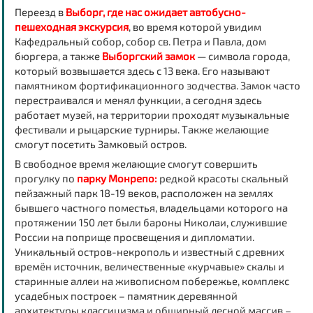
Переезд
в
Выборг
, где нас ожидает автобусно-
пешеходная экскурсия
, во время которой увидим
Кафедральный собор, собор св. Петра и Павла, дом
бюргера, а также
Выборгский замок
— символа города,
который возвышается здесь с 13 века. Его называют
памятником фортификационного зодчества. Замок часто
перестраивался и менял функции, а сегодня здесь
работает музей, на территории проходят музыкальные
фестивали и рыцарские турниры. Также желающие
смогут посетить Замковый остров.
В свободное время желающие смогут совершить
прогулку по
парку Монрепо:
редкой красоты скальный
пейзажный парк 18-19 веков, расположен на землях
бывшего частного поместья, владельцами которого на
протяжении 150 лет были бароны Николаи, служившие
России на поприще просвещения и дипломатии.
Уникальный остров-некрополь и известный с древних
времён источник, величественные «курчавые» скалы и
старинные аллеи на живописном побережье, комплекс
усадебных построек – памятник деревянной
архитектуры классицизма и обширный лесной массив –