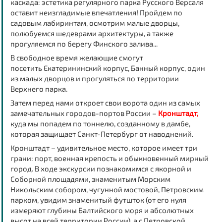
каскада: эстетика регулярного парка Русского Версаля
оставит неизгладимые впечатления! Пройдем по
садовым лабиринтам, осмотрим малые дворцы,
полюбуемся шедеврами архитектуры, а также
прогуляемся по берегу Финского залива...
В свободное время желающие смогут
посетить Екатерининский корпус, Банный корпус, один
из малых дворцов и прогуляться по территории
Верхнего парка.
Затем перед нами откроет свои ворота один из самых
замечательных городов-портов России –
Кронштадт,
куда мы попадем по тоннелю, созданному в дамбе,
которая защищает Санкт-Петербург от наводнений.
Кронштадт – удивительное место, которое имеет три
грани: порт, военная крепость и обыкновенный мирный
город. В ходе экскурсии познакомимся с якорной и
Соборной площадями, знаменитым Морским
Никольским собором, чугунной мостовой, Петровским
парком, увидим знаменитый футшток (от его нуля
измеряют глубины Балтийского моря и абсолютных
высот на всей территории России), а с Петровской