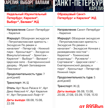
Недельный Изумительный
Образцовый Санкт-
Петербург, Карелия*,
Петербург и Карелия* ЖД
Выборг*, Валаам* ЖД
Направление:
Санкт-Петербург
Направление:
Санкт-Петербург
- Карелия
- Карелия
Маршрут:
Обзорная экскурсия
Маршрут:
Обзорная экскурсия
- Петропавловская крепость -
- Петропавловская крепость -
Экскурсия По рекам и
Экскурсия По рекам и
каналам* - Петергоф - Нижний
каналам* - Экскурсия Ночная с
парк - Кронштадт* - Экскурсии
разведением мостов* -
Факультативные* - Эрмитаж -
Карелия* - Тохминские
Карелия* - Выборг* - Валаам* -
водопады* - Рускеала* -
Царское село - Екатерининский
Сортавала* - Царское село* -
дворец - Музей-Заповедник
Екатерининский дворец и
Павловск*
парк* - Кронштадт - Петергоф-
Нижний парк
Продолжительность тура:
7
дня(дней)
Продолжительность тура:
5
дня(дней)
Транспорт:
Ж/Д
Транспорт:
Ж/Д
Отель:
Арт Nuvo Palace 4*, Арт
Деко Невский 4*, Арт Карелия
Даты выезда:
06.08, 13.08,
4*, Арт Петровский Лофт 4*
20.08, 27.08, 03.09, 17.09, 15.10
Даты выезда:
08.08, 15.08,
22.08
от 895Byn