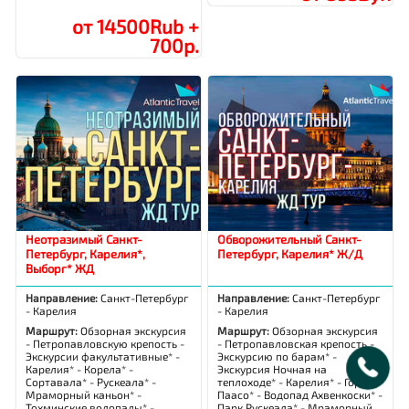
от 14500Rub +
700р.
Неотразимый Санкт-
Обворожительный Санкт-
Петербург, Карелия*,
Петербург, Карелия* Ж/Д
Выборг* ЖД
Направление:
Санкт-Петербург
Направление:
Санкт-Петербург
- Карелия
- Карелия
Маршрут:
Обзорная экскурсия
Маршрут:
Обзорная экскурсия
- Петропавловскую крепость -
- Петропавловская крепость -
Экскурсии факультативные* -
Экскурсию по барам* -
Карелия* - Корела* -
Экскурсия Ночная на
Сортавала* - Рускеала* -
теплоходе* - Карелия* - Горе
Мраморный каньон* -
Паасо* - Водопад Ахвенкоски* -
Тохминские водопады* -
Парк Рускеала* - Мраморный